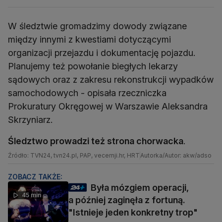
W śledztwie gromadzimy dowody związane
między innymi z kwestiami dotyczącymi
organizacji przejazdu i dokumentację pojazdu.
Planujemy też powołanie biegłych lekarzy
sądowych oraz z zakresu rekonstrukcji wypadków
samochodowych - opisała rzeczniczka
Prokuratury Okręgowej w Warszawie Aleksandra
Skrzyniarz.
Śledztwo prowadzi też strona chorwacka
.
Źródło: TVN24, tvn24.pl, PAP, vecernji.hr, HRT
Autorka/Autor: akw/adso
ZOBACZ TAKŻE:
Była mózgiem operacji,
45 min
a później zaginęła z fortuną.
"Istnieje jeden konkretny trop"