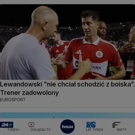
Lewandowski "nie chciał schodzić z boiska".
Trener zadowolony
EUROSPORT
TVN24+
OGLĄDAJ TV
LAT TVN24
FAKTY