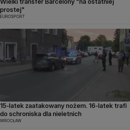
Wielki transfer Barcelony "na ostatniej
prostej"
EUROSPORT
15-latek zaatakowany nożem. 16-latek trafi
do schroniska dla nieletnich
WROCŁAW