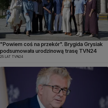
"Powiem coś na przekór". Brygida Grysiak
podsumowała urodzinową trasę TVN24
25 LAT TVN24