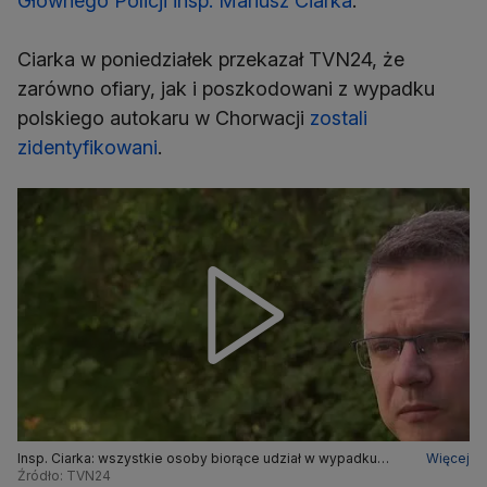
Głównego Policji insp. Mariusz Ciarka
.
Ciarka w poniedziałek przekazał TVN24, że
zarówno ofiary, jak i poszkodowani z wypadku
polskiego autokaru w Chorwacji
zostali
zidentyfikowani
.
Insp. Ciarka: wszystkie osoby biorące udział w wypadku
Więcej
autokaru w Chorwacji zostały zidentyfikowane
Źródło: TVN24