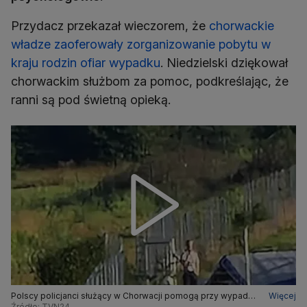
Przydacz przekazał wieczorem, że
chorwackie
władze zaoferowały zorganizowanie pobytu w
kraju rodzin ofiar wypadku
. Niedzielski dziękował
chorwackim służbom za pomoc, podkreślając, że
ranni są pod świetną opieką.
Polscy policjanci służący w Chorwacji pomogą przy wypadku
Więcej
autokaru z Polakami. Mariusz Ciarka o działaniach
Źródło: TVN24