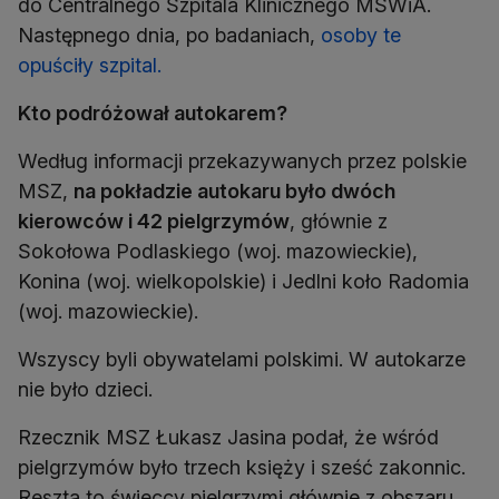
do Centralnego Szpitala Klinicznego MSWiA.
Następnego dnia, po badaniach,
osoby te
opuściły szpital.
Kto podróżował autokarem?
Według informacji przekazywanych przez polskie
MSZ,
na pokładzie autokaru było dwóch
kierowców i 42 pielgrzymów
, głównie z
Sokołowa Podlaskiego (woj. mazowieckie),
Konina (woj. wielkopolskie) i Jedlni koło Radomia
(woj. mazowieckie).
Wszyscy byli obywatelami polskimi. W autokarze
nie było dzieci.
Rzecznik MSZ Łukasz Jasina podał, że wśród
pielgrzymów było trzech księży i sześć zakonnic.
Reszta to świeccy pielgrzymi głównie z obszaru