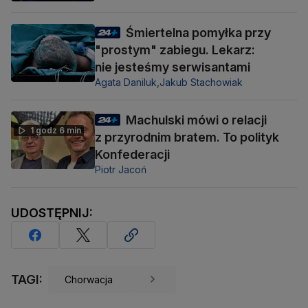
Śmiertelna pomyłka przy
"prostym" zabiegu. Lekarz:
nie jesteśmy serwisantami
Agata Daniluk,
Jakub Stachowiak
Machulski mówi o relacji
1 godz 6 min
z przyrodnim bratem. To polityk
Konfederacji
Piotr Jacoń
UDOSTĘPNIJ:
TAGI:
Chorwacja