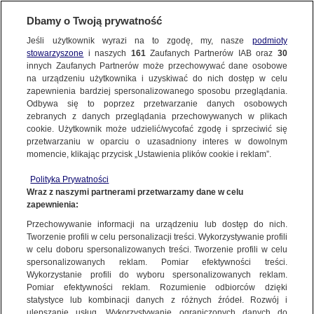
Dbamy o Twoją prywatność
SUBSKRYBUJ
Jeśli użytkownik wyrazi na to zgodę, my, nasze
podmioty
stowarzyszone
i naszych
161
Zaufanych Partnerów IAB oraz
30
ŚWIAT
innych Zaufanych Partnerów może przechowywać dane osobowe
na urządzeniu użytkownika i uzyskiwać do nich dostęp w celu
Co wiemy o tragicznym wypadku polskiego
zapewnienia bardziej spersonalizowanego sposobu przeglądania.
autokaru w Chorwacji
Odbywa się to poprzez przetwarzanie danych osobowych
zebranych z danych przeglądania przechowywanych w plikach
cookie. Użytkownik może udzielić/wycofać zgodę i sprzeciwić się
6.08.2022, 20:01
Aktualizacja:
8.08.2022, 15:13
przetwarzaniu w oparciu o uzasadniony interes w dowolnym
momencie, klikając przycisk „Ustawienia plików cookie i reklam”.
Udostępnij
Polityka Prywatności
Wraz z naszymi partnerami przetwarzamy dane w celu
Do wypadku polskiego autokaru doszło 6
zapewnienia:
sierpnia rano na autostradzie w Chorwacji. W
Przechowywanie informacji na urządzeniu lub dostęp do nich.
jego wyniku zginęło 12 osób, a 32 zostały ranne,
Tworzenie profili w celu personalizacji treści. Wykorzystywanie profili
w celu doboru spersonalizowanych treści. Tworzenie profili w celu
w tym wiele ciężko. Dotąd 17 poszkodowanych
spersonalizowanych reklam. Pomiar efektywności treści.
osób wróciło do kraju. Stan części z 15 osób
Wykorzystanie profili do wyboru spersonalizowanych reklam.
pozostających w szpitalach w Chorwacji
Pomiar efektywności reklam. Rozumienie odbiorców dzięki
poprawia się. Dwie osoby są wciąż w stanie
statystyce lub kombinacji danych z różnych źródeł. Rozwój i
ulepszanie usług. Wykorzystywanie ograniczonych danych do