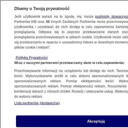
Dbamy o Twoją prywatność
Jeśli użytkownik wyrazi na to zgodę, my, nasze
podmioty stowarzys
Partnerów IAB oraz
30
innych Zaufanych Partnerów może przechowywa
użytkownika i uzyskiwać do nich dostęp w celu zapewnienia bardzi
przeglądania. Odbywa się to poprzez przetwarzanie danych os
przeglądania przechowywanych w plikach cookie. Użytkownik może udzie
RZESZÓW
się przetwarzaniu w oparciu o uzasadniony interes w dowolnym momencie
plików cookie i reklam”.
Lawinowy wzrost zachorowań wśród
Polityka Prywatności
dzieci. Pediatria przepełniona, a w planach
Wraz z naszymi partnerami przetwarzamy dane w celu zapewnienia:
ograniczenie liczby łóżek
Przechowywanie informacji na urządzeniu lub dostęp do nich. Tworzeni
treści. Wykorzystywanie profili w celu doboru spersonalizowanych tr
5.12.2022, 12:20
spersonalizowanych reklam. Pomiar efektywności treści. Wyko
spersonalizowanych reklam. Pomiar efektywności reklam. Rozumienie o
kombinacji danych z różnych źródeł. Rozwój i ulepszanie usług. Wykor
Udostępnij
do wyboru reklam.
Lista partnerów (dostawców)
Akceptuję