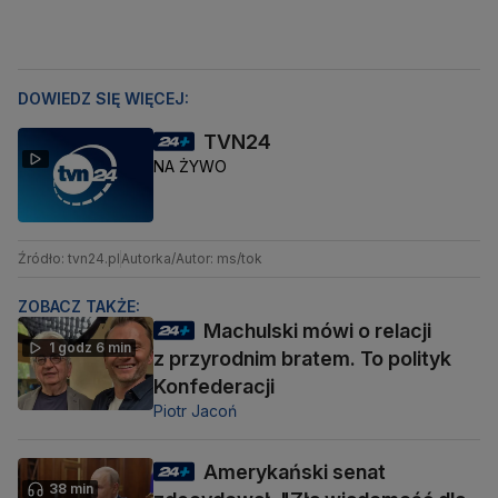
DOWIEDZ SIĘ WIĘCEJ:
TVN24
NA ŻYWO
Źródło: tvn24.pl
Autorka/Autor: ms/tok
ZOBACZ TAKŻE:
Machulski mówi o relacji
1 godz 6 min
z przyrodnim bratem. To polityk
Konfederacji
Piotr Jacoń
Amerykański senat
38 min