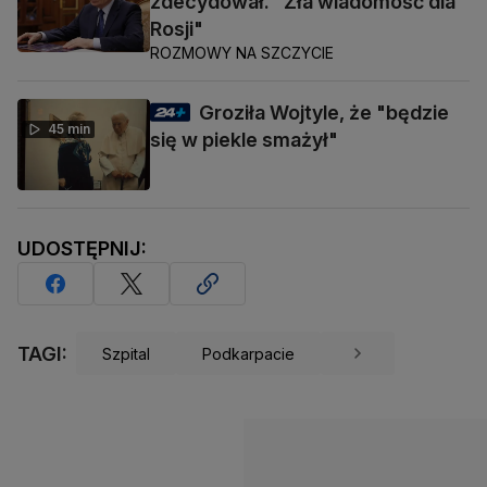
zdecydował. "Zła wiadomość dla
Rosji"
ROZMOWY NA SZCZYCIE
Groziła Wojtyle, że "będzie
45 min
się w piekle smażył"
UDOSTĘPNIJ:
TAGI:
Szpital
Podkarpacie