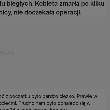
łu biegłych. Kobieta zmarła po kilku
cy, nie doczekała operacji.
choć z początku było bardzo ciężko. Prawie w
dziećmi. Trudno nam było odnaleźć się w
 tvn24.pl mąż zmarłej kobiety.