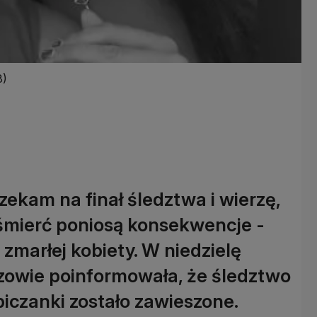
3)
Czekam na finał śledztwa i wierzę,
 śmierć poniosą konsekwencje -
zmarłej kobiety. W niedzielę
zowie poinformowała, że śledztwo
biczanki zostało zawieszone.