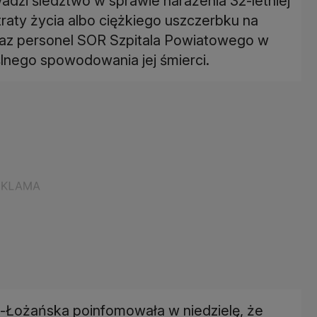
dzi śledztwo w sprawie narażenia 32-letniej
raty życia albo ciężkiego uszczerbku na
az personel SOR Szpitala Powiatowego w
lnego spowodowania jej śmierci.
t-Łożańska poinfomowała w niedzielę, że