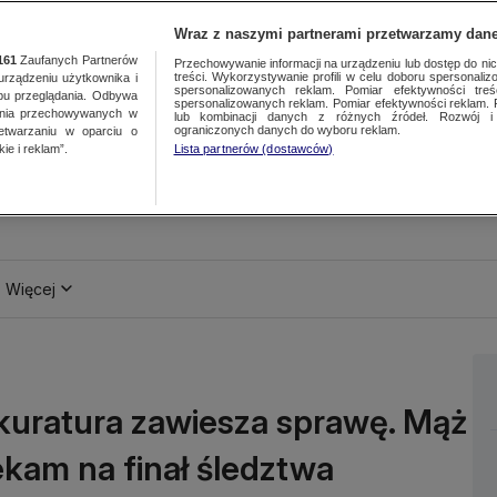
Wraz z naszymi partnerami przetwarzamy dane
161
Zaufanych Partnerów
Przechowywanie informacji na urządzeniu lub dostęp do nich.
treści. Wykorzystywanie profili w celu doboru spersonalizo
ządzeniu użytkownika i
spersonalizowanych reklam. Pomiar efektywności treś
bu przeglądania. Odbywa
spersonalizowanych reklam. Pomiar efektywności reklam. 
ania przechowywanych w
lub kombinacji danych z różnych źródeł. Rozwój i 
ograniczonych danych do wyboru reklam.
zetwarzaniu w oparciu o
ie i reklam”.
Lista partnerów (dostawców)
Więcej
okuratura zawiesza sprawę. Mąż
ekam na finał śledztwa