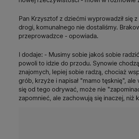
Pan Krzysztof z dziećmi wyprowadził się z
drogi, komunalnego nie dostaliśmy. Brakow
przeprowadzce - opowiada.
I dodaje: - Musimy sobie jakoś sobie radz
powoli to idzie do przodu. Synowie chodz
znajomych, lepiej sobie radzą, chociaż ws
grób, krzyże i napisał "mamo tęsknię", ale
się od tego odrywać, może nie "zapominać"
zapomnieć, ale zachowują się inaczej, niż 