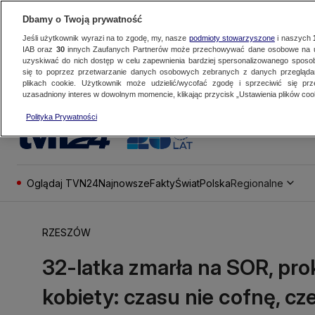
Dbamy o Twoją prywatność
Jeśli użytkownik wyrazi na to zgodę, my, nasze
podmioty stowarzyszone
i naszych
IAB oraz
30
innych Zaufanych Partnerów może przechowywać dane osobowe na ur
uzyskiwać do nich dostęp w celu zapewnienia bardziej spersonalizowanego sposo
się to poprzez przetwarzanie danych osobowych zebranych z danych przegląd
plikach cookie. Użytkownik może udzielić/wycofać zgodę i sprzeciwić się pr
uzasadniony interes w dowolnym momencie, klikając przycisk „Ustawienia plików cook
Polityka Prywatności
Oglądaj TVN24
Najnowsze
Fakty
Świat
Polska
Regionalne
RZESZÓW
32-latka zmarła na SOR, pr
kobiety: czasu nie cofnę, cz