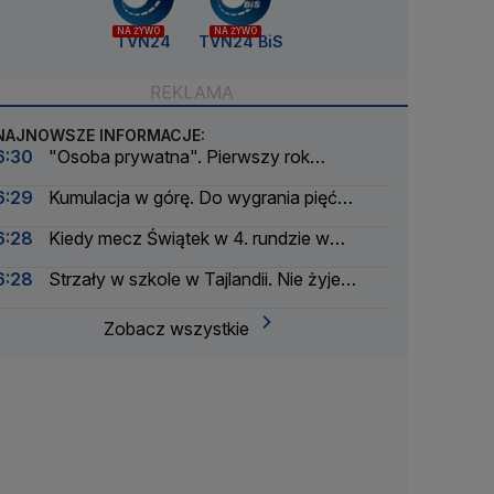
NA ŻYWO
NA ŻYWO
TVN24
TVN24 BiS
NAJNOWSZE INFORMACJE:
6:30
"Osoba prywatna". Pierwszy rok
postprezydenta Andrzeja Dudy
6:29
Kumulacja w górę. Do wygrania pięć
milionów złotych
6:28
Kiedy mecz Świątek w 4. rundzie w
Toronto?
6:28
Strzały w szkole w Tajlandii. Nie żyje
nauczyciel
Zobacz wszystkie