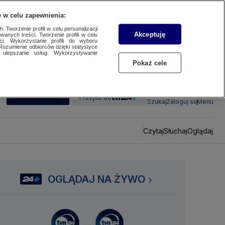
 w celu zapewnienia:
 Tworzenie profili w celu personalizacji
Akceptuję
wanych treści. Tworzenie profili w celu
ci. Wykorzystanie profili do wyboru
Rozumienie odbiorców dzięki statystyce
ulepszanie usług. Wykorzystywanie
Pokaż cele
SUBSKRYBUJ
Przejdź do
Szukaj
Zaloguj się
Menu
Czytaj
Słuchaj
Oglądaj
OGLĄDAJ NA ŻYWO