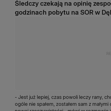
Śledczy czekają na opinię zespo
godzinach pobytu na SOR w Dębi
- Jest już lepiej, czas powoli leczy rany, 
ogóle nie spałem, zostałem sam z małymi 
nowej rzeczywistości - mówi w rozmowie z