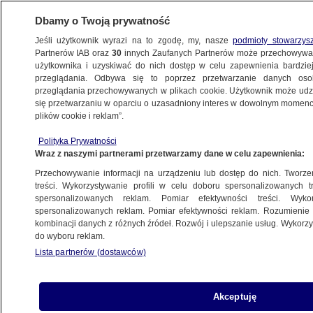
Dbamy o Twoją prywatność
Jeśli użytkownik wyrazi na to zgodę, my, nasze
podmioty stowarzys
Partnerów IAB oraz
30
innych Zaufanych Partnerów może przechowywa
BIZNES
użytkownika i uzyskiwać do nich dostęp w celu zapewnienia bardzi
przeglądania. Odbywa się to poprzez przetwarzanie danych os
przeglądania przechowywanych w plikach cookie. Użytkownik może udzie
Z KRAJU
się przetwarzaniu w oparciu o uzasadniony interes w dowolnym momencie
plików cookie i reklam”.
Nowy sponsor generalny Polskiego
Polityka Prywatności
Komitetu Olimpijskiego. Są kontrowersje
Wraz z naszymi partnerami przetwarzamy dane w celu zapewnienia:
Przechowywanie informacji na urządzeniu lub dostęp do nich. Tworzeni
22.10.2025, 19:34
treści. Wykorzystywanie profili w celu doboru spersonalizowanych tr
spersonalizowanych reklam. Pomiar efektywności treści. Wyko
spersonalizowanych reklam. Pomiar efektywności reklam. Rozumienie o
Udostępnij
kombinacji danych z różnych źródeł. Rozwój i ulepszanie usług. Wykor
do wyboru reklam.
Lista partnerów (dostawców)
Akceptuję