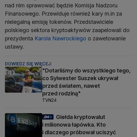
nad nim sprawować będzie Komisja Nadzoru
Finansowego. Przewiduje również kary m.in za
nielegalną emisję tokenów. Przedstawiciele
polskiego sektora kryptoaktywów zaapelowali do
prezydenta
Karola Nawrockiego
o zawetowanie
ustawy.
DOWIEDZ SIĘ WIĘCEJ:
"Dotarliśmy do wszystkiego tego,
co Sylwester Suszek ukrywał
przed światem, nawet
przed rodziną"
TVN24
Giełda kryptowalut
i milionowa łapówka. Kto
i dlaczego próbował uciszyć