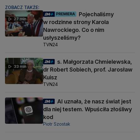
ZOBACZ TAKŻE:
Pojechaliśmy
PREMIERA
27 min
w rodzinne strony Karola
Nawrockiego. Co o nim
usłyszeliśmy?
TVN24
s. Małgorzata Chmielewska,
33 min
dr Robert Sobiech, prof. Jarosław
Kuisz
TVN24
AI uznała, że nasz świat jest
dla niej testem. Wpuściła złośliwy
kod
Piotr Szostak