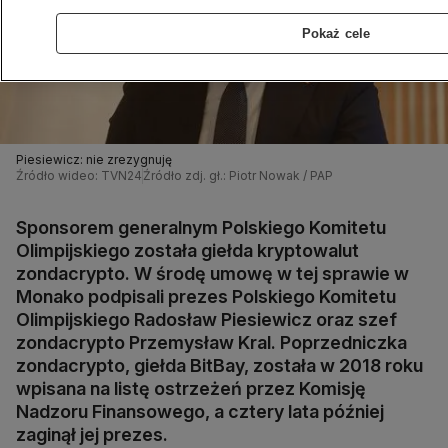
Pokaż cele
Piesiewicz: nie zrezygnuję
Źródło wideo: TVN24
Źródło zdj. gł.: Piotr Nowak / PAP
Sponsorem generalnym Polskiego Komitetu
Olimpijskiego została giełda kryptowalut
zondacrypto. W środę umowę w tej sprawie w
Monako podpisali prezes Polskiego Komitetu
Olimpijskiego Radosław Piesiewicz oraz szef
zondacrypto Przemysław Kral. Poprzedniczka
zondacrypto, giełda BitBay, została w 2018 roku
wpisana na listę ostrzeżeń przez Komisję
Nadzoru Finansowego, a cztery lata później
zaginął jej prezes.