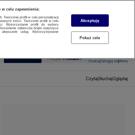
 w celu zapewnienia:
 Tworzenie profili w celu personalizacji
Akceptuję
wanych treści. Tworzenie profili w celu
ci. Wykorzystanie profili do wyboru
Rozumienie odbiorców dzięki statystyce
ulepszanie usług. Wykorzystywanie
Pokaż cele
SUBSKRYBUJ
Przejdź do
Szukaj
Zaloguj się
Menu
Czytaj
Słuchaj
Oglądaj