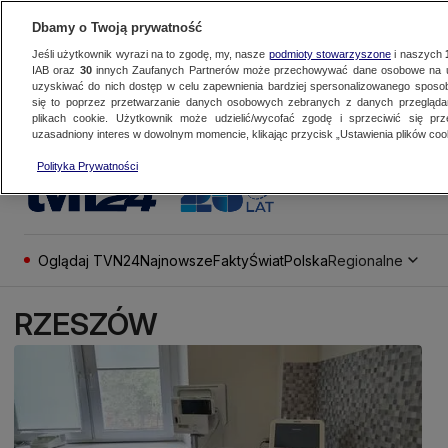
Dbamy o Twoją prywatność
Jeśli użytkownik wyrazi na to zgodę, my, nasze
podmioty stowarzyszone
i naszych
IAB oraz
30
innych Zaufanych Partnerów może przechowywać dane osobowe na ur
uzyskiwać do nich dostęp w celu zapewnienia bardziej spersonalizowanego sposo
się to poprzez przetwarzanie danych osobowych zebranych z danych przegląd
plikach cookie. Użytkownik może udzielić/wycofać zgodę i sprzeciwić się pr
uzasadniony interes w dowolnym momencie, klikając przycisk „Ustawienia plików cook
Polityka Prywatności
Oglądaj TVN24
Najnowsze
Fakty
Świat
Polska
Regionalne
RZESZÓW