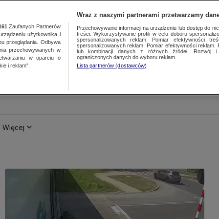
Wraz z naszymi partnerami przetwarzamy dane
161
Zaufanych Partnerów
Przechowywanie informacji na urządzeniu lub dostęp do nich.
treści. Wykorzystywanie profili w celu doboru spersonalizo
ządzeniu użytkownika i
spersonalizowanych reklam. Pomiar efektywności treś
bu przeglądania. Odbywa
spersonalizowanych reklam. Pomiar efektywności reklam. 
ania przechowywanych w
lub kombinacji danych z różnych źródeł. Rozwój i 
ograniczonych danych do wyboru reklam.
zetwarzaniu w oparciu o
ie i reklam”.
Lista partnerów (dostawców)
Więcej