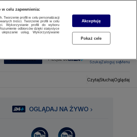
 w celu zapewnienia:
 Tworzenie profili w celu personalizacji
Akceptuję
wanych treści. Tworzenie profili w celu
ci. Wykorzystanie profili do wyboru
Rozumienie odbiorców dzięki statystyce
ulepszanie usług. Wykorzystywanie
Pokaż cele
SUBSKRYBUJ
Przejdź do
Szukaj
Zaloguj się
Menu
Czytaj
Słuchaj
Oglądaj
OGLĄDAJ NA ŻYWO