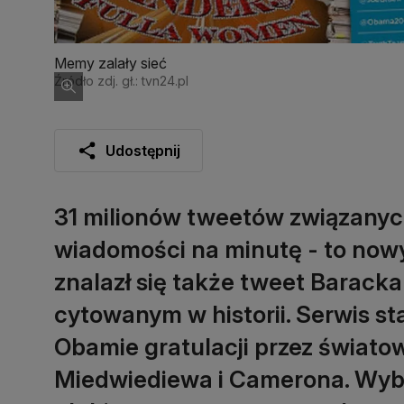
Memy zalały sieć
Źródło zdj. gł.: tvn24.pl
Udostępnij
31 milionów tweetów związanych
wiadomości na minutę - to now
znalazł się także tweet Baracka 
cytowanym w historii. Serwis st
Obamie gratulacji przez świato
Miedwiediewa i Camerona. Wybo