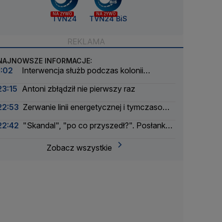
NA ŻYWO
NA ŻYWO
TVN24
TVN24 BiS
NAJNOWSZE INFORMACJE:
1:02
Interwencja służb podczas kolonii
żeglarskiej. Z wody wyciągnięto ponad 30 osób
23:15
Antoni zbłądził nie pierwszy raz
22:53
Zerwanie linii energetycznej i tymczasowa
awaria prądu. Incydent bada Żandarmeria
22:42
"Skandal", "po co przyszedł?". Posłanka
Wojskowa
PiS krytykuje Morawieckiego i publikuje nagranie
Zobacz wszystkie