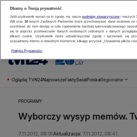
Dbamy o Twoją prywatność
Jeśli użytkownik wyrazi na to zgodę, my, nasze
podmioty stowarzyszone
i naszych
IAB oraz
30
innych Zaufanych Partnerów może przechowywać dane osobowe na ur
uzyskiwać do nich dostęp w celu zapewnienia bardziej spersonalizowanego sposo
się to poprzez przetwarzanie danych osobowych zebranych z danych przegląd
plikach cookie. Użytkownik może udzielić/wycofać zgodę i sprzeciwić się pr
uzasadniony interes w dowolnym momencie, klikając przycisk „Ustawienia plików cook
Polityka Prywatności
Oglądaj TVN24
Najnowsze
Fakty
Świat
Polska
Regionalne
PROGRAMY
Wyborczy wysyp memów. Twit
7.11.2012, 08:18
Aktualizacja:
7.11.2012, 08:41