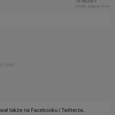
"R-MONEY
Źródło zdjęcia: Know 
ał także na Facebooku i Twitterze.