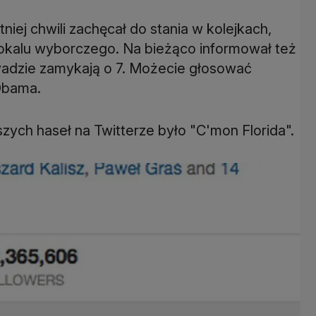
ej chwili zachęcał do stania w kolejkach,
 lokalu wyborczego. Na bieżąco informował też
evadzie zamykają o 7. Możecie głosować
 Obama.
szych haseł na Twitterze było "C'mon Florida".