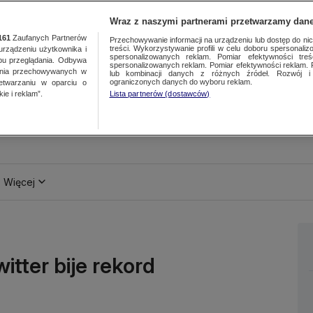
Wraz z naszymi partnerami przetwarzamy dane
161
Zaufanych Partnerów
Przechowywanie informacji na urządzeniu lub dostęp do nich.
treści. Wykorzystywanie profili w celu doboru spersonalizo
ządzeniu użytkownika i
spersonalizowanych reklam. Pomiar efektywności treś
bu przeglądania. Odbywa
spersonalizowanych reklam. Pomiar efektywności reklam. 
ania przechowywanych w
lub kombinacji danych z różnych źródeł. Rozwój i 
ograniczonych danych do wyboru reklam.
zetwarzaniu w oparciu o
ie i reklam”.
Lista partnerów (dostawców)
Więcej
ter bije rekord