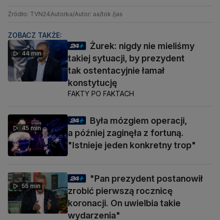
Źródło: TVN24
Autorka/Autor: aa/tok /jas
ZOBACZ TAKŻE:
Żurek: nigdy nie mieliśmy
44 min
takiej sytuacji, by prezydent
tak ostentacyjnie łamał
konstytucję
FAKTY PO FAKTACH
Była mózgiem operacji,
45 min
a później zaginęła z fortuną.
"Istnieje jeden konkretny trop"
"Pan prezydent postanowił
55 min
zrobić pierwszą rocznicę
koronacji. On uwielbia takie
wydarzenia"