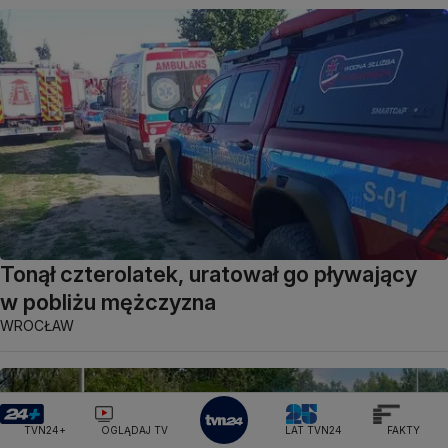
Tonął czterolatek, uratował go pływający
w pobliżu mężczyzna
WROCŁAW
TVN24+
OGLĄDAJ TV
LAT TVN24
FAKTY