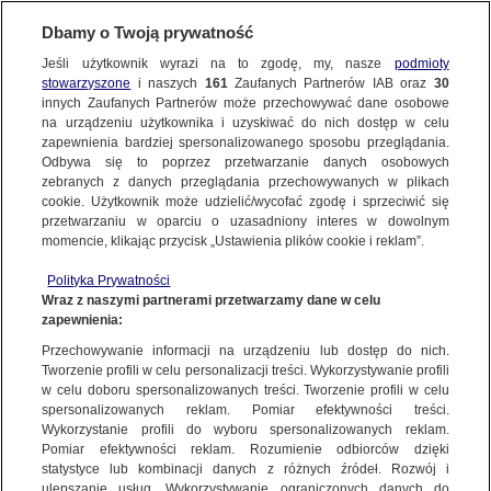
Dbamy o Twoją prywatność
SUBSKRYBUJ
Jeśli użytkownik wyrazi na to zgodę, my, nasze
podmioty
stowarzyszone
i naszych
161
Zaufanych Partnerów IAB oraz
30
POZNAŃ
innych Zaufanych Partnerów może przechowywać dane osobowe
na urządzeniu użytkownika i uzyskiwać do nich dostęp w celu
Dyspozytor nie wysłał karetki
zapewnienia bardziej spersonalizowanego sposobu przeglądania.
do trzyletniego dziecka. Komentarz
Odbywa się to poprzez przetwarzanie danych osobowych
zebranych z danych przeglądania przechowywanych w plikach
po analizie komisji
cookie. Użytkownik może udzielić/wycofać zgodę i sprzeciwić się
przetwarzaniu w oparciu o uzasadniony interes w dowolnym
18.11.2024, 14:16
Aktualizacja:
19.11.2024, 12:48
momencie, klikając przycisk „Ustawienia plików cookie i reklam”.
Polityka Prywatności
Udostępnij
Wraz z naszymi partnerami przetwarzamy dane w celu
zapewnienia:
Przechowywanie informacji na urządzeniu lub dostęp do nich.
Tworzenie profili w celu personalizacji treści. Wykorzystywanie profili
w celu doboru spersonalizowanych treści. Tworzenie profili w celu
spersonalizowanych reklam. Pomiar efektywności treści.
Wykorzystanie profili do wyboru spersonalizowanych reklam.
Pomiar efektywności reklam. Rozumienie odbiorców dzięki
statystyce lub kombinacji danych z różnych źródeł. Rozwój i
ulepszanie usług. Wykorzystywanie ograniczonych danych do