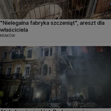
"Nielegalna fabryka szczeniąt", areszt dla
właściciela
KRAKÓW