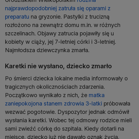
najprawdopodobniej zatruła się oparami z
preparatu
na gryzonie. Pastylki z trucizną
rozłożono na zewnątrz domu m.in. w różnych
szczelinach. Objawy zatrucia pojawiły się u
kobiety w ciąży, jej 7-letniej córki i 3-letniej.
Najmłodsza dziewczynka zmarła.
Karetki nie wysłano, dziecko zmarło
Po śmierci dziecka lokalne media informowały o
tragicznych okolicznościach zdarzenia.
Początkowo wynikało z nich, że
matka
zaniepokojona stanem zdrowia 3-latki
próbowała
wezwać pogotowie. Dyspozytor jednak odmówił
wysłania karetki. Wobec tej odmowy rodzice mieli
sami zwieźć córkę do szpitala. Kiedy dotarli na
miejsce, dziecko już nie dawało oznak życia.