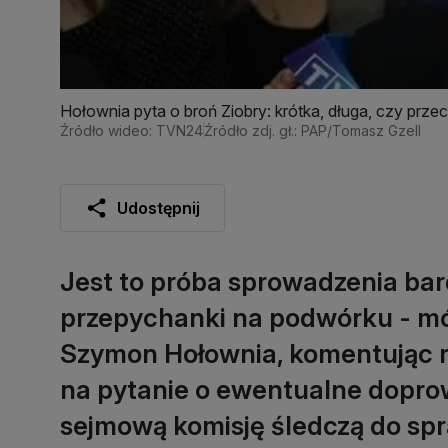
Hołownia pyta o broń Ziobry: krótka, długa, czy prz
Źródło wideo: TVN24
Źródło zdj. gł.: PAP/Tomasz Gzell
Udostępnij
Jest to próba sprowadzenia bar
przepychanki na podwórku - mó
Szymon Hołownia, komentując r
na pytanie o ewentualne doprow
sejmową komisję śledczą do spr