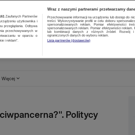
Wraz z naszymi partnerami przetwarzamy dane
161
Zaufanych Partnerów
Przechowywanie informacji na urządzeniu lub dostęp do nich.
treści. Wykorzystywanie profili w celu doboru spersonalizo
ządzeniu użytkownika i
spersonalizowanych reklam. Pomiar efektywności treś
bu przeglądania. Odbywa
spersonalizowanych reklam. Pomiar efektywności reklam. 
ania przechowywanych w
lub kombinacji danych z różnych źródeł. Rozwój i 
ograniczonych danych do wyboru reklam.
zetwarzaniu w oparciu o
ie i reklam”.
Lista partnerów (dostawców)
Więcej
eciwpancerna?". Politycy