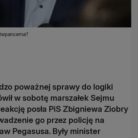
eciwpancerna?
dzo poważnej sprawy do logiki
wił w sobotę marszałek Sejmu
eakcję posła PiS Zbigniewa Ziobry
adzenie go przez policję na
aw Pegasusa. Były minister