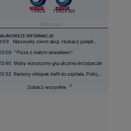
NA ŻYWO
NA ŻYWO
TVN24
TVN24 BiS
NAJNOWSZE INFORMACJE:
0:03
Niezwykły zwrot akcji. Hurkacz pokpił
sprawę
23:00
"Pizza z małym skwarkiem"
22:40
Moby wzruszony grą ulicznej skrzypaczki
22:32
Raniony chłopak trafił do szpitala. Policja
zatrzymała dwóch 16-latków
Zobacz wszystkie