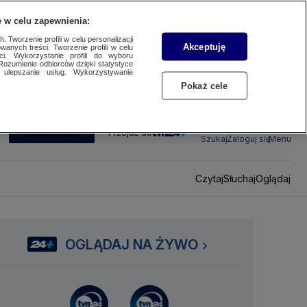
 w celu zapewnienia:
 Tworzenie profili w celu personalizacji
Akceptuję
wanych treści. Tworzenie profili w celu
ci. Wykorzystanie profili do wyboru
Rozumienie odbiorców dzięki statystyce
ulepszanie usług. Wykorzystywanie
Pokaż cele
SUBSKRYBUJ
Przejdź do
Szukaj
Zaloguj się
Menu
Czytaj
Słuchaj
Oglądaj
OGLĄDAJ NA ŻYWO