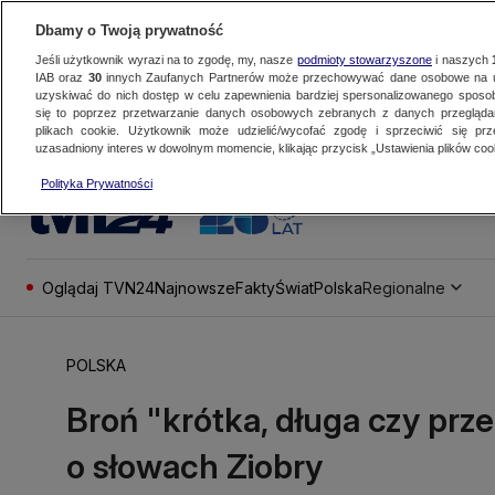
Dbamy o Twoją prywatność
Jeśli użytkownik wyrazi na to zgodę, my, nasze
podmioty stowarzyszone
i naszych
IAB oraz
30
innych Zaufanych Partnerów może przechowywać dane osobowe na ur
uzyskiwać do nich dostęp w celu zapewnienia bardziej spersonalizowanego sposo
się to poprzez przetwarzanie danych osobowych zebranych z danych przegląd
plikach cookie. Użytkownik może udzielić/wycofać zgodę i sprzeciwić się pr
uzasadniony interes w dowolnym momencie, klikając przycisk „Ustawienia plików cook
Polityka Prywatności
Oglądaj TVN24
Najnowsze
Fakty
Świat
Polska
Regionalne
POLSKA
Broń "krótka, długa czy prz
o słowach Ziobry