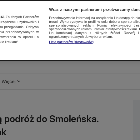
Wraz z naszymi partnerami przetwarzamy dane
161
Zaufanych Partnerów
Przechowywanie informacji na urządzeniu lub dostęp do nich.
treści. Wykorzystywanie profili w celu doboru spersonalizo
ządzeniu użytkownika i
spersonalizowanych reklam. Pomiar efektywności treś
bu przeglądania. Odbywa
spersonalizowanych reklam. Pomiar efektywności reklam. 
ania przechowywanych w
lub kombinacji danych z różnych źródeł. Rozwój i 
ograniczonych danych do wyboru reklam.
zetwarzaniu w oparciu o
ie i reklam”.
Lista partnerów (dostawców)
Więcej
ą podróż do Smoleńska.
ak