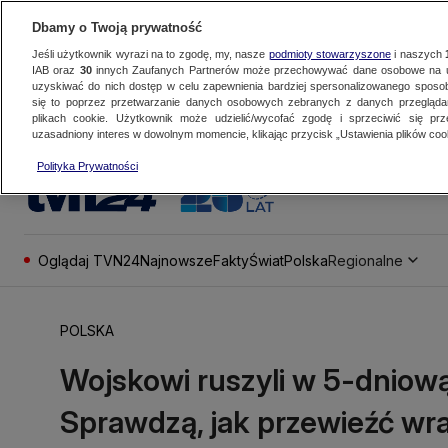
Dbamy o Twoją prywatność
Jeśli użytkownik wyrazi na to zgodę, my, nasze
podmioty stowarzyszone
i naszych
IAB oraz
30
innych Zaufanych Partnerów może przechowywać dane osobowe na ur
uzyskiwać do nich dostęp w celu zapewnienia bardziej spersonalizowanego sposo
się to poprzez przetwarzanie danych osobowych zebranych z danych przegląd
plikach cookie. Użytkownik może udzielić/wycofać zgodę i sprzeciwić się pr
uzasadniony interes w dowolnym momencie, klikając przycisk „Ustawienia plików cook
Polityka Prywatności
Oglądaj TVN24
Najnowsze
Fakty
Świat
Polska
Regionalne
POLSKA
Wojskowi ruszyli w 5-dniow
Sprawdzą, jak przewieźć wr