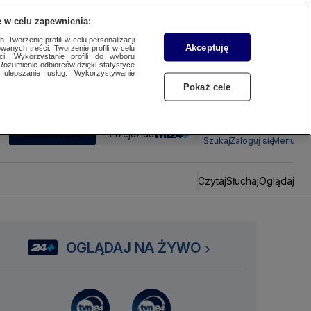
 w celu zapewnienia:
 Tworzenie profili w celu personalizacji
Akceptuję
wanych treści. Tworzenie profili w celu
ci. Wykorzystanie profili do wyboru
Rozumienie odbiorców dzięki statystyce
ulepszanie usług. Wykorzystywanie
Pokaż cele
SUBSKRYBUJ
Przejdź do
Szukaj
Zaloguj się
Menu
Czytaj
Słuchaj
Oglądaj
OGLĄDAJ NA ŻYWO