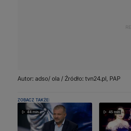
Autor: adso/ ola / Źródło: tvn24.pl, PAP
ZOBACZ TAKŻE:
44 min
45 min