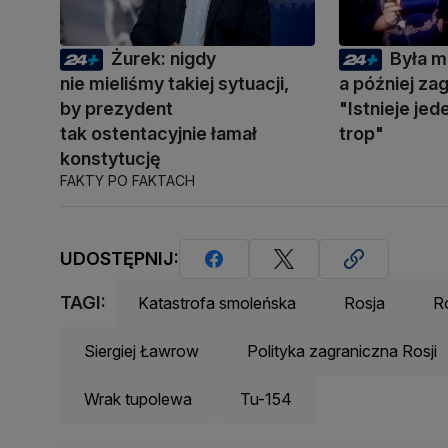
Żurek: nigdy
Była m
nie mieliśmy takiej sytuacji,
a później zag
by prezydent
"Istnieje je
tak ostentacyjnie łamał
trop"
konstytucję
FAKTY PO FAKTACH
UDOSTĘPNIJ:
TAGI:
Katastrofa smoleńska
Rosja
R
Siergiej Ławrow
Polityka zagraniczna Rosji
Wrak tupolewa
Tu-154