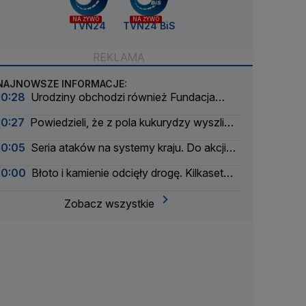
NA ŻYWO
NA ŻYWO
TVN24
TVN24 BiS
NAJNOWSZE INFORMACJE:
10:28
Urodziny obchodzi również Fundacja
TVN. Pomogła dziesiątkom tysięcy dzieci
10:27
Powiedzieli, że z pola kukurydzy wyszli
migranci i zabrali im kluczyki. Coś się nie zgadzało
10:05
Seria ataków na systemy kraju. Do akcji
wkracza wywiad
10:00
Błoto i kamienie odcięły drogę. Kilkaset
osób jest uwięzionych
Zobacz wszystkie