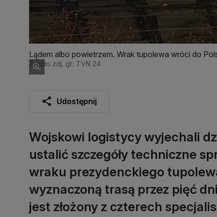
Lądem albo powietrzem. Wrak tupolewa wróci do Pols
Źródło zdj. gł.: TVN 24
Udostępnij
Wojskowi logistycy wyjechali dz
ustalić szczegóły techniczne sp
wraku prezydenckiego tupolewa
wyznaczoną trasą przez pięć dni
jest złożony z czterech specjali