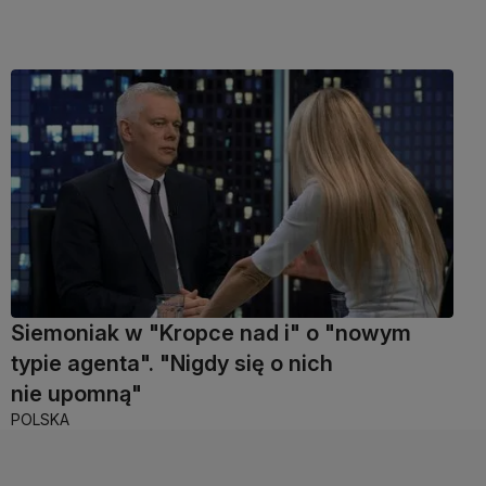
Siemoniak w "Kropce nad i" o "nowym
typie agenta". "Nigdy się o nich
nie upomną"
POLSKA