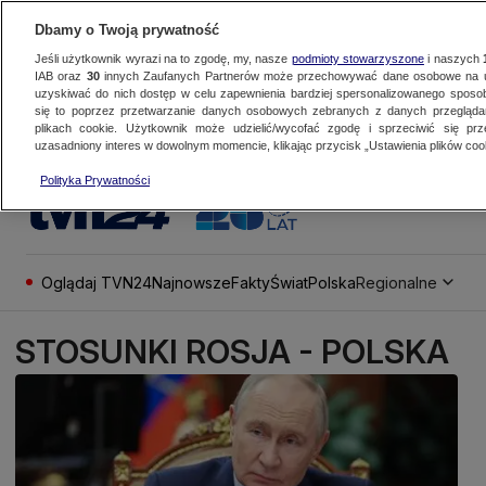
Dbamy o Twoją prywatność
Jeśli użytkownik wyrazi na to zgodę, my, nasze
podmioty stowarzyszone
i naszych
IAB oraz
30
innych Zaufanych Partnerów może przechowywać dane osobowe na ur
uzyskiwać do nich dostęp w celu zapewnienia bardziej spersonalizowanego sposo
się to poprzez przetwarzanie danych osobowych zebranych z danych przegląd
plikach cookie. Użytkownik może udzielić/wycofać zgodę i sprzeciwić się pr
uzasadniony interes w dowolnym momencie, klikając przycisk „Ustawienia plików cook
Polityka Prywatności
Oglądaj TVN24
Najnowsze
Fakty
Świat
Polska
Regionalne
STOSUNKI ROSJA - POLSKA