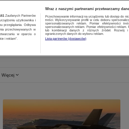
Wraz z naszymi partnerami przetwarzamy dane
161
Zaufanych Partnerów
Przechowywanie informacji na urządzeniu lub dostęp do nich.
treści. Wykorzystywanie profili w celu doboru spersonalizo
ządzeniu użytkownika i
spersonalizowanych reklam. Pomiar efektywności treś
bu przeglądania. Odbywa
spersonalizowanych reklam. Pomiar efektywności reklam. 
ania przechowywanych w
lub kombinacji danych z różnych źródeł. Rozwój i 
ograniczonych danych do wyboru reklam.
zetwarzaniu w oparciu o
ie i reklam”.
Lista partnerów (dostawców)
Więcej