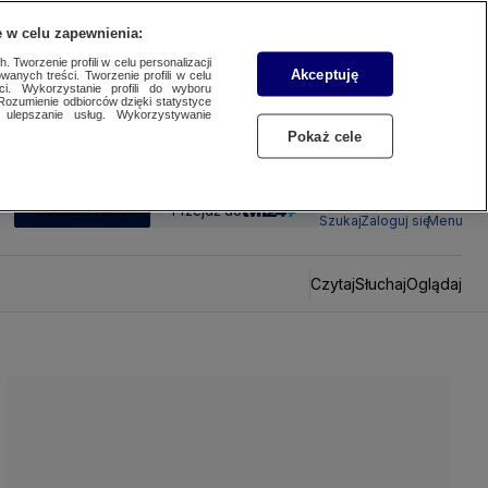
 w celu zapewnienia:
 Tworzenie profili w celu personalizacji
Akceptuję
wanych treści. Tworzenie profili w celu
ci. Wykorzystanie profili do wyboru
Rozumienie odbiorców dzięki statystyce
ulepszanie usług. Wykorzystywanie
Pokaż cele
SUBSKRYBUJ
Przejdź do
Szukaj
Zaloguj się
Menu
Czytaj
Słuchaj
Oglądaj