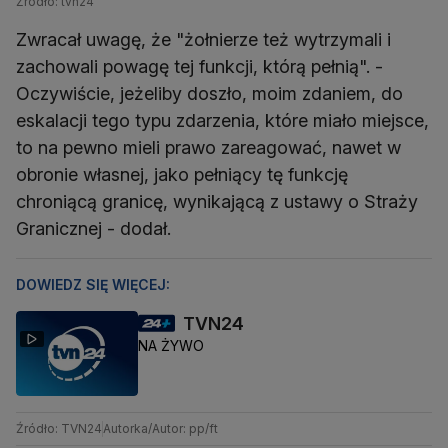
funkcji, którą pełnią
Źródło: tvn24
Zwracał uwagę, że "żołnierze też wytrzymali i
zachowali powagę tej funkcji, którą pełnią". -
Oczywiście, jeżeliby doszło, moim zdaniem, do
eskalacji tego typu zdarzenia, które miało miejsce,
to na pewno mieli prawo zareagować, nawet w
obronie własnej, jako pełniący tę funkcję
chroniącą granicę, wynikającą z ustawy o Straży
Granicznej - dodał.
DOWIEDZ SIĘ WIĘCEJ:
TVN24
NA ŻYWO
Źródło: TVN24
Autorka/Autor: pp/ft