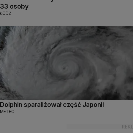
33 osoby
ŁÓDŹ
Dolphin sparaliżował część Japonii
METEO