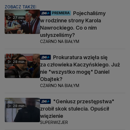
ZOBACZ TAKŻE:
Pojechaliśmy
PREMIERA
27 min
w rodzinne strony Karola
Nawrockiego. Co o nim
usłyszeliśmy?
CZARNO NA BIAŁYM
Prokuratura wzięła się
28 min
za człowieka Kaczyńskiego. Już
nie "wszystko mogę" Daniel
Obajtek?
CZARNO NA BIAŁYM
"Geniusz przestępstwa"
28 min
zrobił skok stulecia. Opuścił
więzienie
SUPERWIZJER