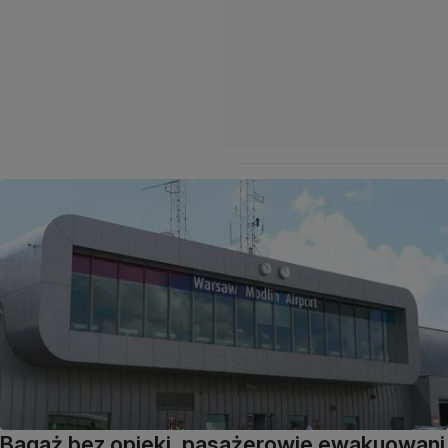
Bagaż bez opieki, pasażerowie ewakuowani