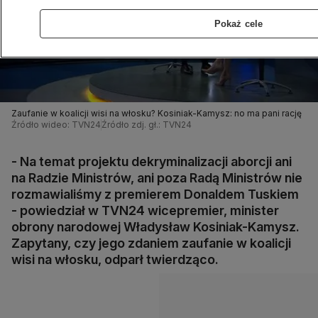
Pokaż cele
Zaufanie w koalicji wisi na włosku? Kosiniak-Kamysz: no ma pani rację
Źródło wideo: TVN24
Źródło zdj. gł.: TVN24
- Na temat projektu dekryminalizacji aborcji ani
na Radzie Ministrów, ani poza Radą Ministrów nie
rozmawialiśmy z premierem Donaldem Tuskiem
- powiedział w TVN24 wicepremier, minister
obrony narodowej Władysław Kosiniak-Kamysz.
Zapytany, czy jego zdaniem zaufanie w koalicji
wisi na włosku, odparł twierdząco.