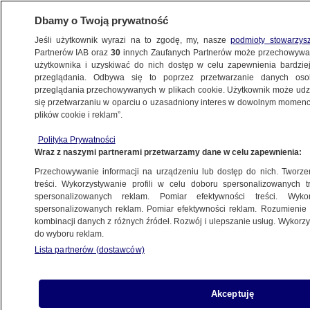
Dbamy o Twoją prywatność
Jeśli użytkownik wyrazi na to zgodę, my, nasze
podmioty stowarzys
Partnerów IAB oraz
30
innych Zaufanych Partnerów może przechowywa
użytkownika i uzyskiwać do nich dostęp w celu zapewnienia bardzi
przeglądania. Odbywa się to poprzez przetwarzanie danych os
przeglądania przechowywanych w plikach cookie. Użytkownik może udzie
POLSKA
się przetwarzaniu w oparciu o uzasadniony interes w dowolnym momencie
plików cookie i reklam”.
Zaufanie w koalicji wisi na włosku? "No ma
Polityka Prywatności
pani rację"
Wraz z naszymi partnerami przetwarzamy dane w celu zapewnienia:
Przechowywanie informacji na urządzeniu lub dostęp do nich. Tworzeni
16.07.2024, 20:27
treści. Wykorzystywanie profili w celu doboru spersonalizowanych tr
spersonalizowanych reklam. Pomiar efektywności treści. Wyko
spersonalizowanych reklam. Pomiar efektywności reklam. Rozumienie o
Udostępnij
kombinacji danych z różnych źródeł. Rozwój i ulepszanie usług. Wykor
do wyboru reklam.
Lista partnerów (dostawców)
Akceptuję