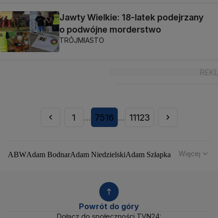
Jawty Wielkie: 18-latek podejrzany
o podwójne morderstwo
TRÓJMIASTO
1
7516
11123
...
...
Więcej
ABW
Adam Bodnar
Adam Niedzielski
Adam Szłapka
Administracja Donalda Trumpa
Agencja Bezpieczeństwa Wewnętrznego
Agrounia
Alaksandr Łukaszenka
Aleksander Kwaśniewski
Aleksandra Dulkiewicz
Alert RCB
Powrót do góry
Ambasada USA w Polsce
Andrzej Duda
Białoruś
Dołącz do społeczności TVN24: