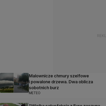
Malownicze chmury szelfowe
i powalone drzewa. Dwa oblicza
sobotnich burz
METEO
"Wielka satysfakcja z Euro zaczyna