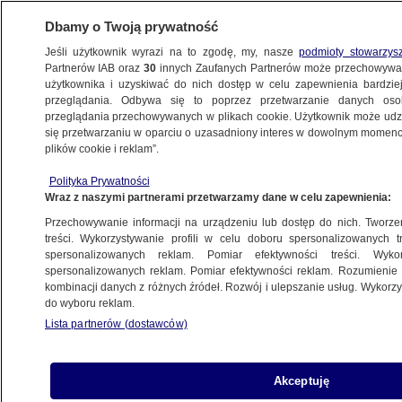
Dbamy o Twoją prywatność
Jeśli użytkownik wyrazi na to zgodę, my, nasze
podmioty stowarzys
Partnerów IAB oraz
30
innych Zaufanych Partnerów może przechowywa
użytkownika i uzyskiwać do nich dostęp w celu zapewnienia bardzi
przeglądania. Odbywa się to poprzez przetwarzanie danych os
przeglądania przechowywanych w plikach cookie. Użytkownik może udzie
POLSKA
się przetwarzaniu w oparciu o uzasadniony interes w dowolnym momencie
plików cookie i reklam”.
NAJNOWSZE INFORMACJE
Polityka Prywatności
Wraz z naszymi partnerami przetwarzamy dane w celu zapewnienia:
Ośmioosobowa rodzina straciła dom
Przechowywanie informacji na urządzeniu lub dostęp do nich. Tworzeni
treści. Wykorzystywanie profili w celu doboru spersonalizowanych tr
spersonalizowanych reklam. Pomiar efektywności treści. Wyko
spersonalizowanych reklam. Pomiar efektywności reklam. Rozumienie o
kombinacji danych z różnych źródeł. Rozwój i ulepszanie usług. Wykor
do wyboru reklam.
Sobota była do tej pory najgorętszym
Lista partnerów (dostawców)
dniem w roku. 35 st. C odnotowano
w kilku miastach
Akceptuję
METEO