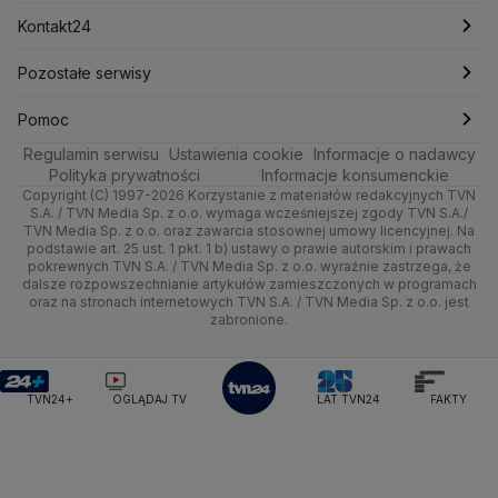
Technologia
Poznań
Nieruchomości
Pogoda na jutro
Ministerstwo Aktywów Państwowych
Tenis
Najnowsze
Kontakt24
Ministerstwo Edukacji i Nauki
Kultura i styl
Trójmiasto
Rynki
Pogoda na weekend
Kolarstwo
Polska
Najnowsze
Pozostałe serwisy
Ministerstwo Infrastruktury
Ministerstwo Kultury
Ministerstwo Obrony Narodowej
Ciekawostki
Wrocław
Dla firm
Najnowsze
Skoki Narciarskie
Świat
Gorące Tematy
TVN
Pomoc
Ministerstwo Rolnictwa
Regulamin serwisu
Quizy
Ustawienia cookie
Informacje o nadawcy
Ministerstwo Rozwoju i Technologii
Kielce
Handel
Polska
Sporty zimowe
Polityka
Wyślij zgłoszenie
Dzień Dobry TVN
Centrum pomocy
Polityka prywatności
Informacje konsumenckie
Ministerstwo Sportu i Turystyki
Copyright (C) 1997-2026 Korzystanie z materiałów redakcyjnych TVN
Tematy
Kujawsko-pomorskie
Ze świata
Prognoza
Lekkoatletyka
Zdrowie
Uwaga TVN
Ministerstwo Cyfryzacji
Test zgodności
S.A. / TVN Media Sp. z o.o. wymaga wcześniejszej zgody TVN S.A./
TVN Media Sp. z o.o. oraz zawarcia stosownej umowy licencyjnej. Na
Ministerstwo Edukacji Narodowej
Lublin
podstawie art. 25 ust. 1 pkt. 1 b) ustawy o prawie autorskim i prawach
Tech
Świat
Siatkówka
Tech
HGTV
Oglądaj na TV
Ministerstwo Finansów
pokrewnych TVN S.A. / TVN Media Sp. z o.o. wyraźnie zastrzega, że
dalsze rozpowszechnianie artykułów zamieszczonych w programach
Ministerstwo Klimatu i Środowiska
Lubuskie
Moto
Nauka
F1
Nauka
TVN Turbo
Zrealizuj voucher
oraz na stronach internetowych TVN S.A. / TVN Media Sp. z o.o. jest
Ministerstwo Nauki i Szkolnictwa Wyższego
zabronione.
Olsztyn
Dla seniora
Ciekawostki
Ministerstwo Sprawiedliwości
Rozrywka
TVN Style
Ministerstwo Rodziny, Pracy i Polityki Społecznej
Opole
Turystyka
Podróże
TVN7
Ministerstwo Spraw Zagranicznych
Moskwa
TVN24+
OGLĄDAJ TV
LAT TVN24
FAKTY
Naczelny Sąd Administracyjny
Rzeszów
Smog
TTV
Najwyższa Izba Kontroli
Szczecin
Narodowe Centrum Badań i Rozwoju