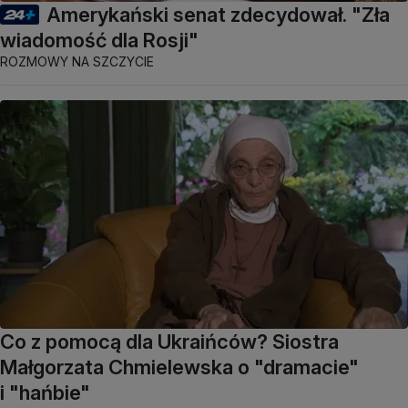
Amerykański senat zdecydował. "Zła
wiadomość dla Rosji"
ROZMOWY NA SZCZYCIE
Co z pomocą dla Ukraińców? Siostra
Małgorzata Chmielewska o "dramacie"
i "hańbie"