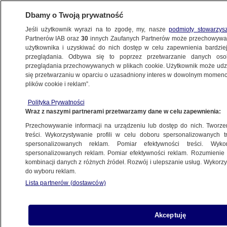
Dbamy o Twoją prywatność
Jeśli użytkownik wyrazi na to zgodę, my, nasze
podmioty stowarzys
Partnerów IAB oraz
30
innych Zaufanych Partnerów może przechowywa
użytkownika i uzyskiwać do nich dostęp w celu zapewnienia bardzi
przeglądania. Odbywa się to poprzez przetwarzanie danych os
przeglądania przechowywanych w plikach cookie. Użytkownik może udzie
POLSKA
się przetwarzaniu w oparciu o uzasadniony interes w dowolnym momencie
plików cookie i reklam”.
Nowa propozycja w sprawie związków
Polityka Prywatności
partnerskich. Prezes PSL zaproszony
Wraz z naszymi partnerami przetwarzamy dane w celu zapewnienia:
do rozmowy
Przechowywanie informacji na urządzeniu lub dostęp do nich. Tworzeni
treści. Wykorzystywanie profili w celu doboru spersonalizowanych tr
27.06.2025, 20:54
spersonalizowanych reklam. Pomiar efektywności treści. Wyko
spersonalizowanych reklam. Pomiar efektywności reklam. Rozumienie o
kombinacji danych z różnych źródeł. Rozwój i ulepszanie usług. Wykor
Posłuchaj artykułu
do wyboru reklam.
Czyta lektor AI
Lista partnerów (dostawców)
Akceptuję