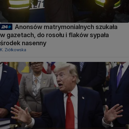
Anonsów matrymonialnych szukała
w gazetach, do rosołu i flaków sypała
środek nasenny
K. Ziółkowska