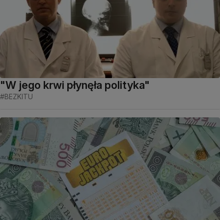
"W jego krwi płynęła polityka"
#BEZKITU