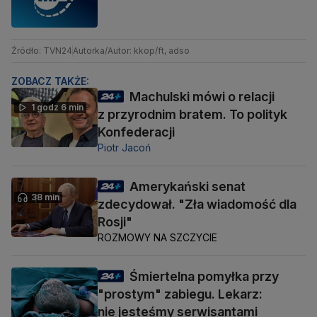
Źródło: TVN24
Autorka/Autor: kkop/ft, adso
ZOBACZ TAKŻE:
Machulski mówi o relacji
1 godz 6 min
z przyrodnim bratem. To polityk
Konfederacji
Piotr Jacoń
Amerykański senat
38 min
zdecydował. "Zła wiadomość dla
Rosji"
ROZMOWY NA SZCZYCIE
Śmiertelna pomyłka przy
"prostym" zabiegu. Lekarz:
nie jesteśmy serwisantami