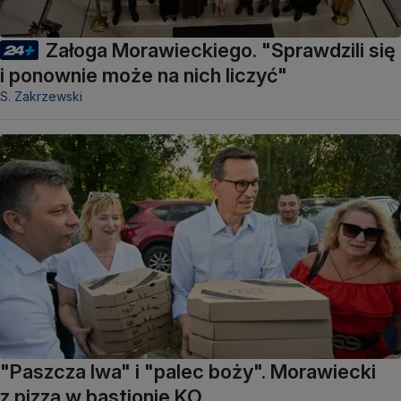
Załoga Morawieckiego. "Sprawdzili się
i ponownie może na nich liczyć"
S. Zakrzewski
"Paszcza lwa" i "palec boży". Morawiecki
z pizzą w bastionie KO