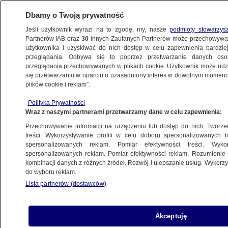
Dbamy o Twoją prywatność
Jeśli użytkownik wyrazi na to zgodę, my, nasze
podmioty stowarzys
Partnerów IAB oraz
30
innych Zaufanych Partnerów może przechowywa
użytkownika i uzyskiwać do nich dostęp w celu zapewnienia bardzi
przeglądania. Odbywa się to poprzez przetwarzanie danych os
przeglądania przechowywanych w plikach cookie. Użytkownik może udzie
POLSKA
się przetwarzaniu w oparciu o uzasadniony interes w dowolnym momencie
plików cookie i reklam”.
Choroba, która dotyka nawet trzy miliony
Polityka Prywatności
kobiet w Polsce. "Milion nie wie,
Wraz z naszymi partnerami przetwarzamy dane w celu zapewnienia:
że choruje"
Przechowywanie informacji na urządzeniu lub dostęp do nich. Tworzeni
treści. Wykorzystywanie profili w celu doboru spersonalizowanych tr
29.10.2021, 10:24
spersonalizowanych reklam. Pomiar efektywności treści. Wyko
spersonalizowanych reklam. Pomiar efektywności reklam. Rozumienie o
kombinacji danych z różnych źródeł. Rozwój i ulepszanie usług. Wykor
Udostępnij
do wyboru reklam.
Lista partnerów (dostawców)
Akceptuję