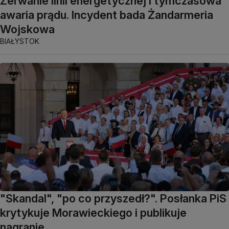
Zerwanie linii energetycznej i tymczasowa
awaria prądu. Incydent bada Żandarmeria
Wojskowa
BIAŁYSTOK
"Skandal", "po co przyszedł?". Posłanka PiS
krytykuje Morawieckiego i publikuje
nagranie