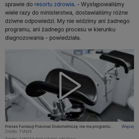
sprawie do
resortu zdrowia
. - Występowaliśmy
wiele razy do ministerstwa, dostawialiśmy różne
dziwne odpowiedzi. My nie widzimy ani żadnego
programu, ani żadnego procesu w kierunku
diagnozowania - powiedziała.
Prezes Fundacji Pokonać Endometriozę: nie ma programu
Więcej
leczenia endometriozy w Polsce, nie ma wyceny operacji
Źródło: TVN24
Źródło: TVN24
Autorka/Autor: ads//now