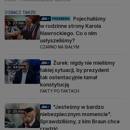
ZOBACZ TAKŻE:
Pojechaliśmy
PREMIERA
27 min
w rodzinne strony Karola
Nawrockiego. Co o nim
usłyszeliśmy?
CZARNO NA BIAŁYM
Żurek: nigdy nie mieliśmy
44 min
takiej sytuacji, by prezydent
tak ostentacyjnie łamał
konstytucję
FAKTY PO FAKTACH
"Jesteśmy w bardzo
25 min
niebezpiecznym momencie".
Sprawdziliśmy, z kim Braun chce
rządzić