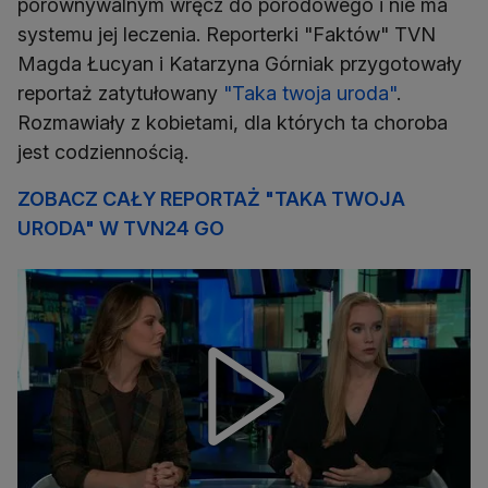
porównywalnym wręcz do porodowego i nie ma
systemu jej leczenia. Reporterki "Faktów" TVN
Magda Łucyan i Katarzyna Górniak przygotowały
reportaż zatytułowany
"Taka twoja uroda"
.
Rozmawiały z kobietami, dla których ta choroba
jest codziennością.
ZOBACZ CAŁY REPORTAŻ "TAKA TWOJA
URODA" W TVN24 GO