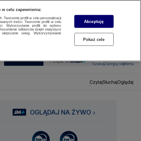
 w celu zapewnienia:
 Tworzenie profili w celu personalizacji
Akceptuję
wanych treści. Tworzenie profili w celu
ci. Wykorzystanie profili do wyboru
Rozumienie odbiorców dzięki statystyce
ulepszanie usług. Wykorzystywanie
Pokaż cele
SUBSKRYBUJ
Przejdź do
Szukaj
Zaloguj się
Menu
Czytaj
Słuchaj
Oglądaj
OGLĄDAJ NA ŻYWO