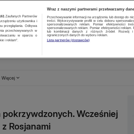
Wraz z naszymi partnerami przetwarzamy dane
161
Zaufanych Partnerów
Przechowywanie informacji na urządzeniu lub dostęp do nich.
treści. Wykorzystywanie profili w celu doboru spersonalizo
ządzeniu użytkownika i
spersonalizowanych reklam. Pomiar efektywności treś
bu przeglądania. Odbywa
spersonalizowanych reklam. Pomiar efektywności reklam. 
ania przechowywanych w
lub kombinacji danych z różnych źródeł. Rozwój i 
ograniczonych danych do wyboru reklam.
zetwarzaniu w oparciu o
ie i reklam”.
Lista partnerów (dostawców)
Więcej
a pokrzywdzonych. Wcześniej
 z Rosjanami