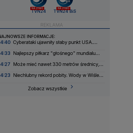
NA ŻYWO
NA ŻYWO
TVN24
TVN24 BiS
NAJNOWSZE INFORMACJE:
14:40
Cyberataki ujawniły słaby punkt USA.
Chodzi o dostęp do wody pitnej
14:33
Najlepszy piłkarz "głośnego" mundialu
został selekcjonerem
14:27
Może mieć nawet 330 metrów średnicy,
niedługo przeleci obok Ziemi
14:23
Niechlubny rekord pobity. Wody w Wiśle
coraz mniej
Zobacz wszystkie