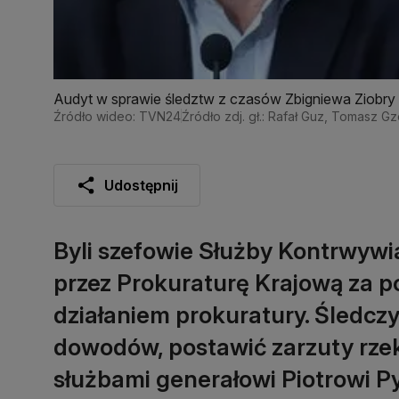
Audyt w sprawie śledztw z czasów Zbigniewa Ziobry
reportera TVN24
Źródło wideo: TVN24
Źródło zdj. gł.: Rafał Guz, Tomasz Gz
Udostępnij
Byli szefowie Służby Kontrwywi
przez Prokuraturę Krajową za
działaniem prokuratury. Śledczy
dowodów, postawić zarzuty rzek
służbami generałowi Piotrowi P