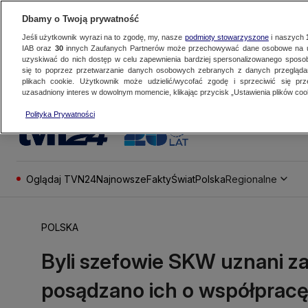
Dbamy o Twoją prywatność
Jeśli użytkownik wyrazi na to zgodę, my, nasze
podmioty stowarzyszone
i naszych
IAB oraz
30
innych Zaufanych Partnerów może przechowywać dane osobowe na ur
uzyskiwać do nich dostęp w celu zapewnienia bardziej spersonalizowanego sposo
się to poprzez przetwarzanie danych osobowych zebranych z danych przegląd
plikach cookie. Użytkownik może udzielić/wycofać zgodę i sprzeciwić się pr
uzasadniony interes w dowolnym momencie, klikając przycisk „Ustawienia plików cook
Polityka Prywatności
Oglądaj TVN24
Najnowsze
Fakty
Świat
Polska
Regionalne
POLSKA
Byli szefowie SKW uznani z
posądzano ich o współpracę