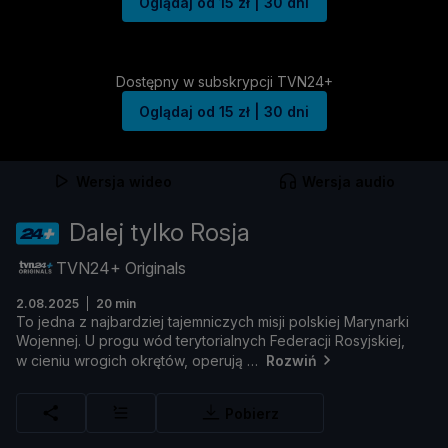
Oglądaj od 15 zł | 30 dni
Dostępny w subskrypcji TVN24+
Oglądaj od 15 zł | 30 dni
Wersja wideo
Wersja audio
Dalej tylko Rosja
TVN24+ Originals
2.08.2025
20 min
To
jedna
z
najbardziej
tajemniczych
misji
polskiej
Marynarki
Wojennej.
U
progu
wó
d
terytorialnych
Federacji
Rosyjskiej,
w
cieniu
wrogich
okrę
tó
w,
operują
Rozwiń
Pobierz