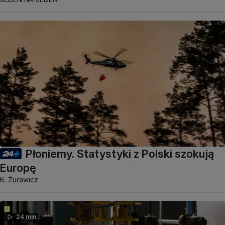
Płoniemy. Statystyki z Polski szokują
Europę
B. Żurawicz
24 min