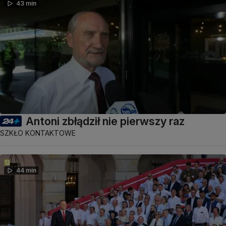
43 min
Antoni zbłądził nie pierwszy raz
SZKŁO KONTAKTOWE
44 min