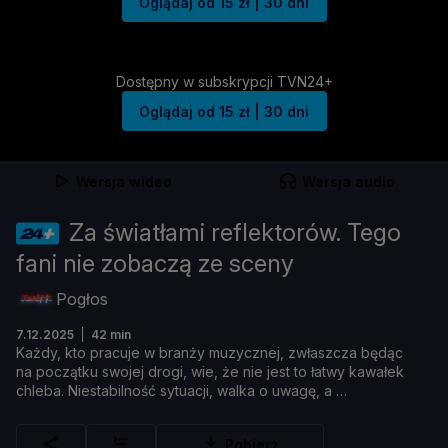
Oglądaj od 15 zł | 30 dni
Dostępny w subskrypcji TVN24+
Oglądaj od 15 zł | 30 dni
Wersja wideo
Wersja audio
Za światłami reflektorów. Tego
fani nie zobaczą ze sceny
Pogłos
7.12.2025
42 min
Każ
dy,
kto
pracuje
w
branż
y
muzycznej,
zwł
aszcza
bę
dą
c
na
począ
tku
swojej
drogi,
wie, ż
e
nie
jest
to ł
atwy
kawał
ek
chleba.
Niestabilność
sytuacji,
walka
o
uwagę,
a
Rozwiń
Pobierz