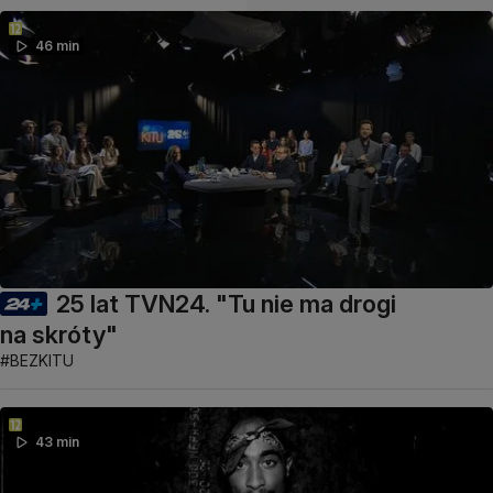
46 min
25 lat TVN24. "Tu nie ma drogi
na skróty"
#BEZKITU
43 min