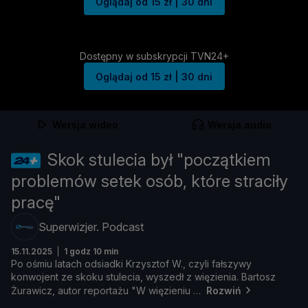
Oglądaj od 15 zł | 30 dni
Dostępny w subskrypcji TVN24+
Oglądaj od 15 zł | 30 dni
Wersja wideo
Wersja audio
Skok stulecia był "początkiem
problemów setek osób, które straciły
pracę"
Superwizjer. Podcast
15.11.2025
1 godz 10 min
Po
oś
miu
latach
odsiadki
Krzysztof
W.,
czyli
fał
szywy
konwojent
ze
skoku
stulecia,
wyszedł
z
wię
zienia.
Bartosz
Ż
urawicz,
autor
reportaż
u "
W
wię
zieniu
Rozwiń