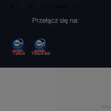
Pobierz
Przełącz się na:
NA ŻYWO
NA ŻYWO
TVN24
TVN24 BiS