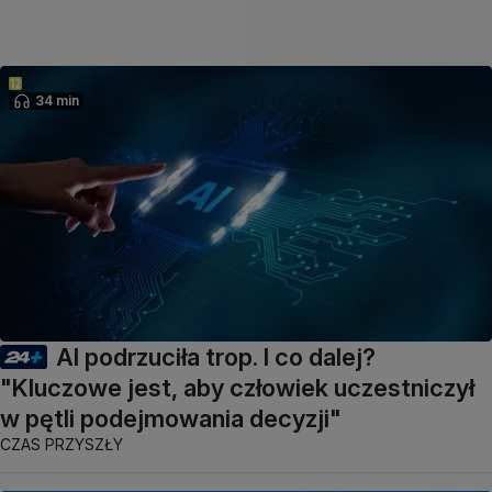
34 min
AI podrzuciła trop. I co dalej?
"Kluczowe jest, aby człowiek uczestniczył
w pętli podejmowania decyzji"
CZAS PRZYSZŁY