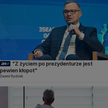
"Z życiem po prezydenturze jest
pewien kłopot"
Dawid Rydzek