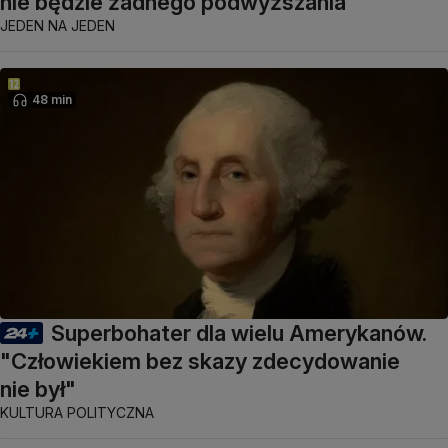
nie będzie żadnego podwyższania
JEDEN NA JEDEN
48 min
Superbohater dla wielu Amerykanów.
"Człowiekiem bez skazy zdecydowanie
nie był"
KULTURA POLITYCZNA