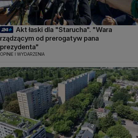
Akt łaski dla "Starucha". "Wara
rządzącym od prerogatyw pana
prezydenta"
OPINIE I WYDARZENIA