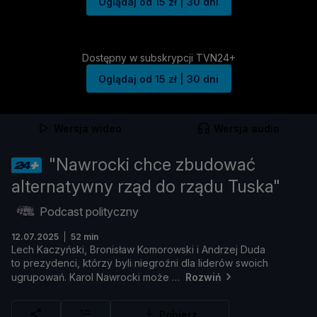
Oglądaj od 15 zł | 30 dni
Dostępny w subskrypcji TVN24+
Oglądaj od 15 zł | 30 dni
Wersja wideo
Wersja audio
"Nawrocki chce zbudować
alternatywny rząd do rządu Tuska"
Podcast polityczny
12.07.2025
52 min
Lech
Kaczyń
ski,
Bronisł
aw
Komorowski
i
Andrzej
Duda
to
prezydenci,
któ
rzy
byli
niegroź
ni
dla
lideró
w
swoich
ugrupowań.
Karol
Nawrocki
moż
e
Rozwiń
Pobierz