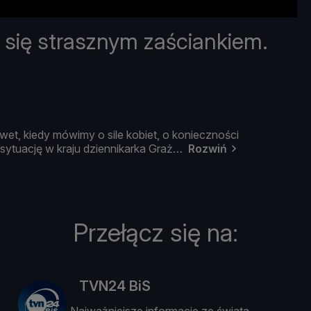
 się strasznym zaściankiem.
wet,
kiedy
mó
wimy
o
sile
kobiet,
o
koniecznoś
ci
sytuację
w
kraju
dziennikarka
Graż
Rozwiń
Przełącz się na:
TVN24 BiS