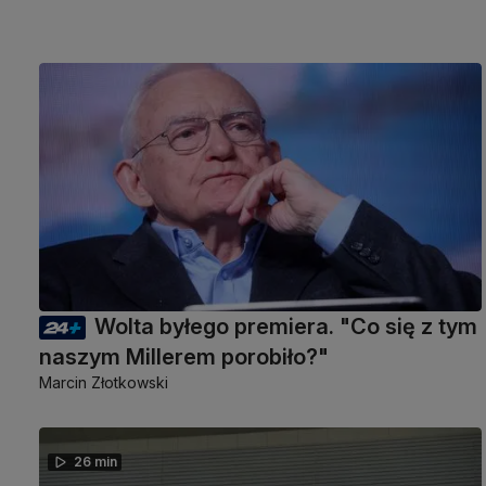
Wolta byłego premiera. "Co się z tym
naszym Millerem porobiło?"
Marcin Złotkowski
26 min