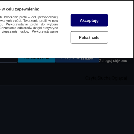
 w celu zapewnienia:
 Tworzenie profili w celu personalizacji
Akceptuję
wanych treści. Tworzenie profili w celu
ci. Wykorzystanie profili do wyboru
Rozumienie odbiorców dzięki statystyce
ulepszanie usług. Wykorzystywanie
Pokaż cele
SUBSKRYBUJ
Przejdź do
Zaloguj się
Menu
Czytaj
Słuchaj
Oglądaj