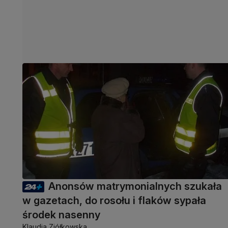
Anonsów matrymonialnych szukała
w gazetach, do rosołu i flaków sypała
środek nasenny
Klaudia Ziółkowska