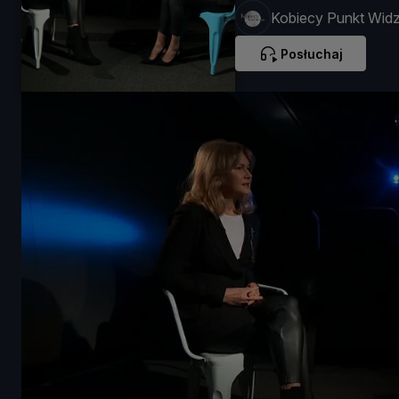
Kobiecy Punkt Widz
Posłuchaj