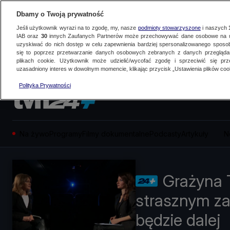
Dbamy o Twoją prywatność
Jeśli użytkownik wyrazi na to zgodę, my, nasze
podmioty stowarzyszone
i naszych
IAB oraz
30
innych Zaufanych Partnerów może przechowywać dane osobowe na ur
uzyskiwać do nich dostęp w celu zapewnienia bardziej spersonalizowanego sposo
się to poprzez przetwarzanie danych osobowych zebranych z danych przegląd
plikach cookie. Użytkownik może udzielić/wycofać zgodę i sprzeciwić się pr
uzasadniony interes w dowolnym momencie, klikając przycisk „Ustawienia plików cook
Polityka Prywatności
Na żywo
Programy
Filmy dokumentalne
Podcasty
Artykuły
N
Grażyna T
strasznym za
będzie dalej