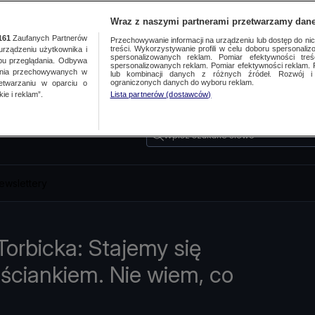
Wraz z naszymi partnerami przetwarzamy dane
161
Zaufanych Partnerów
Przechowywanie informacji na urządzeniu lub dostęp do nich.
treści. Wykorzystywanie profili w celu doboru spersonalizo
ządzeniu użytkownika i
spersonalizowanych reklam. Pomiar efektywności treś
bu przeglądania. Odbywa
spersonalizowanych reklam. Pomiar efektywności reklam. 
ania przechowywanych w
lub kombinacji danych z różnych źródeł. Rozwój i 
ograniczonych danych do wyboru reklam.
zetwarzaniu w oparciu o
ie i reklam”.
Lista partnerów (dostawców)
Wpisz szukane słowo
ewslettery
orbicka: Stajemy się
ściankiem. Nie wiem, co