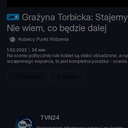
Grażyna Torbicka: Stajemy
Nie wiem, co będzie dalej
Kobiecy Punkt Widzenia
1.02.2022
24 min
Na
scenie
politycznej
role
kobiet
są
sł
abo
obsadzone,
a
na
wzajemnego
wsparcia,
to
jest
kompletna
poraż
ka -
ocenia
Udostępnij
Pobierz
TVN24