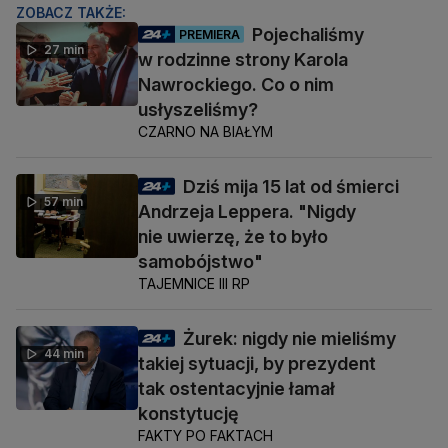
ZOBACZ TAKŻE:
Pojechaliśmy
PREMIERA
27 min
w rodzinne strony Karola
Nawrockiego. Co o nim
usłyszeliśmy?
CZARNO NA BIAŁYM
Dziś mija 15 lat od śmierci
57 min
Andrzeja Leppera. "Nigdy
nie uwierzę, że to było
samobójstwo"
TAJEMNICE III RP
Żurek: nigdy nie mieliśmy
44 min
takiej sytuacji, by prezydent
tak ostentacyjnie łamał
konstytucję
FAKTY PO FAKTACH