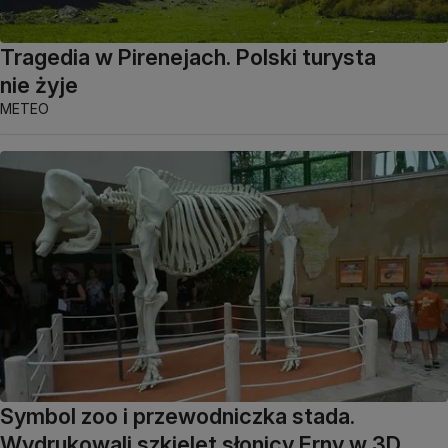
Tragedia w Pirenejach. Polski turysta
nie żyje
METEO
Symbol zoo i przewodniczka stada.
Wydrukowali szkielet słonicy Erny w 3D