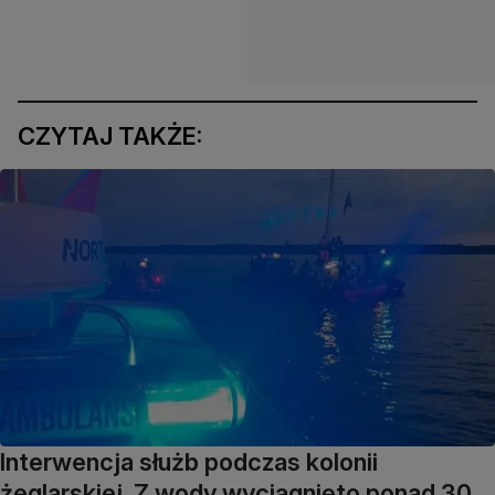
CZYTAJ TAKŻE:
Interwencja służb podczas kolonii
żeglarskiej. Z wody wyciągnięto ponad 30