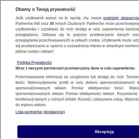
Dbamy o Twoją prywatność
Jeśli użytkownik wyrazi na to zgodę, my, nasze
podmioty stowarzys
Partnerów IAB oraz
30
innych Zaufanych Partnerów może przechowywa
użytkownika i uzyskiwać do nich dostęp w celu zapewnienia bardzi
przeglądania. Odbywa się to poprzez przetwarzanie danych os
przeglądania przechowywanych w plikach cookie. Użytkownik może udzie
KULTURA I STYL
się przetwarzaniu w oparciu o uzasadniony interes w dowolnym momencie
plików cookie i reklam”.
Dwie szanse na oscarowe złoto.
Polityka Prywatności
Przełomowy sukces Polaków
Wraz z naszymi partnerami przetwarzamy dane w celu zapewnienia:
Przechowywanie informacji na urządzeniu lub dostęp do nich. Tworzeni
Tomasz-Marcin Wrona
treści. Wykorzystywanie profili w celu doboru spersonalizowanych tr
spersonalizowanych reklam. Pomiar efektywności treści. Wyko
28.08.2025, 13:23
spersonalizowanych reklam. Pomiar efektywności reklam. Rozumienie o
kombinacji danych z różnych źródeł. Rozwój i ulepszanie usług. Wykor
do wyboru reklam.
Posłuchaj artykułu
Czyta lektor AI
Lista partnerów (dostawców)
Akceptuję