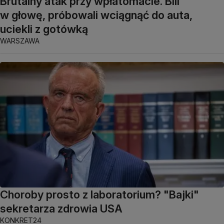
Brutalny atak przy wpłatomacie. Bili
w głowę, próbowali wciągnąć do auta,
uciekli z gotówką
WARSZAWA
Choroby prosto z laboratorium? "Bajki"
sekretarza zdrowia USA
KONKRET24