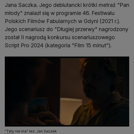
Jana Saczka. Jego debiutancki krótki metraż "Pan
młody" znalazł się w programie 46. Festiwalu
Polskich Filmów Fabularnych w Gdyni (2021 r.).
Jego scenariusz do "Długiej przerwy" nagrodzony
został II nagrodą konkursu scenariuszowego
Script Pro 2024 (kategoria "Film 15 minut").
"Taty nie ma" reż. Jan Saczek