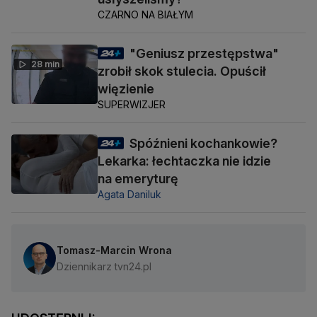
CZARNO NA BIAŁYM
"Geniusz przestępstwa"
28 min
zrobił skok stulecia. Opuścił
więzienie
SUPERWIZJER
Spóźnieni kochankowie?
Lekarka: łechtaczka nie idzie
na emeryturę
Agata Daniluk
Tomasz-Marcin Wrona
Dziennikarz tvn24.pl