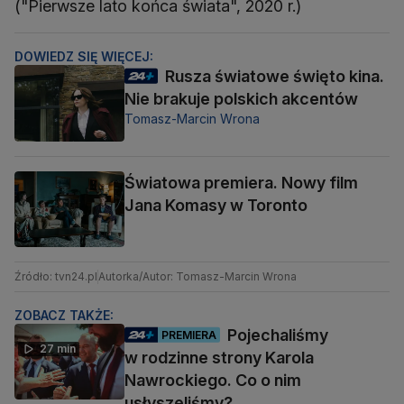
("Pierwsze lato końca świata", 2020 r.)
DOWIEDZ SIĘ WIĘCEJ:
Rusza światowe święto kina.
Nie brakuje polskich akcentów
Tomasz-Marcin Wrona
Światowa premiera. Nowy film
Jana Komasy w Toronto
Źródło: tvn24.pl
Autorka/Autor: Tomasz-Marcin Wrona
ZOBACZ TAKŻE:
Pojechaliśmy
PREMIERA
27 min
w rodzinne strony Karola
Nawrockiego. Co o nim
usłyszeliśmy?