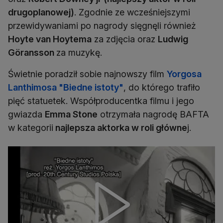
drugoplanowej)
. Zgodnie ze wcześniejszymi
przewidywaniami po nagrody sięgnęli również
Hoyte van Hoytema
za zdjęcia oraz
Ludwig
Göransson
za muzykę.
Świetnie poradził sobie najnowszy film
Yorgosa
Lanthimosa "Biedne istoty"
, do którego trafiło
pięć statuetek. Współproducentka filmu i jego
gwiazda
Emma Stone
otrzymała nagrodę BAFTA
w kategorii
najlepsza aktorka w roli główne
j.