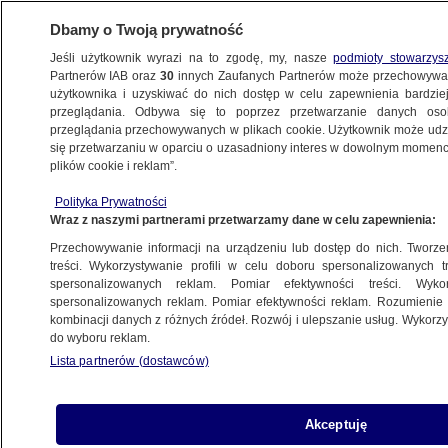
Dbamy o Twoją prywatność
Jeśli użytkownik wyrazi na to zgodę, my, nasze
podmioty stowarzys
Partnerów IAB oraz
30
innych Zaufanych Partnerów może przechowywa
użytkownika i uzyskiwać do nich dostęp w celu zapewnienia bardzi
przeglądania. Odbywa się to poprzez przetwarzanie danych os
przeglądania przechowywanych w plikach cookie. Użytkownik może udzie
KULTURA I STYL
się przetwarzaniu w oparciu o uzasadniony interes w dowolnym momencie
plików cookie i reklam”.
BAFTA 2024. Zwycięski wieczór
Polityka Prywatności
"Oppenheimera". Nagrody także w rękach
Wraz z naszymi partnerami przetwarzamy dane w celu zapewnienia:
Polaków
Przechowywanie informacji na urządzeniu lub dostęp do nich. Tworzeni
treści. Wykorzystywanie profili w celu doboru spersonalizowanych tr
spersonalizowanych reklam. Pomiar efektywności treści. Wyko
Tomasz-Marcin Wrona
spersonalizowanych reklam. Pomiar efektywności reklam. Rozumienie o
18.02.2024, 21:36
kombinacji danych z różnych źródeł. Rozwój i ulepszanie usług. Wykor
do wyboru reklam.
Lista partnerów (dostawców)
Udostępnij
Akceptuję