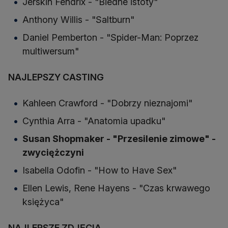
Jerskin Fendrix - "Biedne istoty"
Anthony Willis - "Saltburn"
Daniel Pemberton - "Spider-Man: Poprzez
multiwersum"
NAJLEPSZY CASTING
Kahleen Crawford - "Dobrzy nieznajomi"
Cynthia Arra - "Anatomia upadku"
Susan Shopmaker - "Przesilenie zimowe" -
zwyciężczyni
Isabella Odofin - "How to Have Sex"
Ellen Lewis, Rene Hayens - "Czas krwawego
księżyca"
NAJLEPSZE ZDJĘCIA