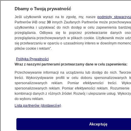
Dbamy o Twoją prywatność
Jeśli użytkownik wyrazi na to zgodę, my, nasze
podmioty stowarzys
Partnerów IAB oraz
30
innych Zaufanych Partnerów może przechowywa
użytkownika i uzyskiwać do nich dostęp w celu zapewnienia bardzi
przeglądania. Odbywa się to poprzez przetwarzanie danych os
przeglądania przechowywanych w plikach cookie. Użytkownik może udzie
KRAKÓW
się przetwarzaniu w oparciu o uzasadniony interes w dowolnym momencie
plików cookie i reklam”.
Nawałnica odcięła od prądu aparaturę
Polityka Prywatności
medyczną. Chorych uratowały strażackie
Wraz z naszymi partnerami przetwarzamy dane w celu zapewnienia:
agregaty
Przechowywanie informacji na urządzeniu lub dostęp do nich. Tworzeni
treści. Wykorzystywanie profili w celu doboru spersonalizowanych tr
27.08.2023, 11:39
spersonalizowanych reklam. Pomiar efektywności treści. Wyko
spersonalizowanych reklam. Pomiar efektywności reklam. Rozumienie o
kombinacji danych z różnych źródeł. Rozwój i ulepszanie usług. Wykor
Udostępnij
do wyboru reklam.
Lista partnerów (dostawców)
Akceptuję