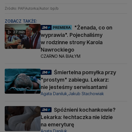
Źródło: PAP
Autorka/Autor: bp/b
ZOBACZ TAKŻE:
"Żenada, co on
PREMIERA
27 min
wyprawia". Pojechaliśmy
w rodzinne strony Karola
Nawrockiego
CZARNO NA BIAŁYM
Śmiertelna pomyłka przy
"prostym" zabiegu. Lekarz:
nie jesteśmy serwisantami
Agata Daniluk,
Jakub Stachowiak
Spóźnieni kochankowie?
Lekarka: łechtaczka nie idzie
na emeryturę
Agata Daniluk