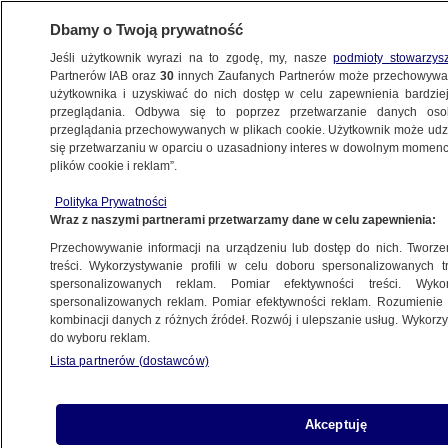
Dbamy o Twoją prywatność
Jeśli użytkownik wyrazi na to zgodę, my, nasze
podmioty stowarzys
Partnerów IAB oraz
30
innych Zaufanych Partnerów może przechowywa
użytkownika i uzyskiwać do nich dostęp w celu zapewnienia bardzi
przeglądania. Odbywa się to poprzez przetwarzanie danych os
przeglądania przechowywanych w plikach cookie. Użytkownik może udzie
POLSKA
się przetwarzaniu w oparciu o uzasadniony interes w dowolnym momencie
plików cookie i reklam”.
Zmiany w zespole śledczym od Smoleńska.
Polityka Prywatności
Jest nowy szef
Wraz z naszymi partnerami przetwarzamy dane w celu zapewnienia:
Przechowywanie informacji na urządzeniu lub dostęp do nich. Tworzeni
18.12.2025, 17:43
treści. Wykorzystywanie profili w celu doboru spersonalizowanych tr
spersonalizowanych reklam. Pomiar efektywności treści. Wyko
Posłuchaj artykułu
spersonalizowanych reklam. Pomiar efektywności reklam. Rozumienie o
Czyta lektor AI
kombinacji danych z różnych źródeł. Rozwój i ulepszanie usług. Wykor
do wyboru reklam.
Lista partnerów (dostawców)
Akceptuję