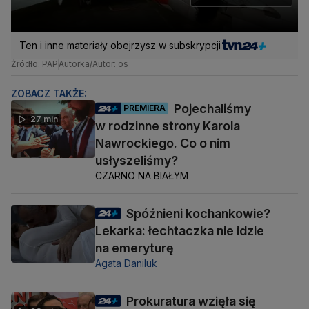
Ten i inne materiały obejrzysz w subskrypcji
Źródło: PAP
Autorka/Autor: os
ZOBACZ TAKŻE:
Pojechaliśmy
PREMIERA
27 min
w rodzinne strony Karola
Nawrockiego. Co o nim
usłyszeliśmy?
CZARNO NA BIAŁYM
Spóźnieni kochankowie?
Lekarka: łechtaczka nie idzie
na emeryturę
Agata Daniluk
Prokuratura wzięła się