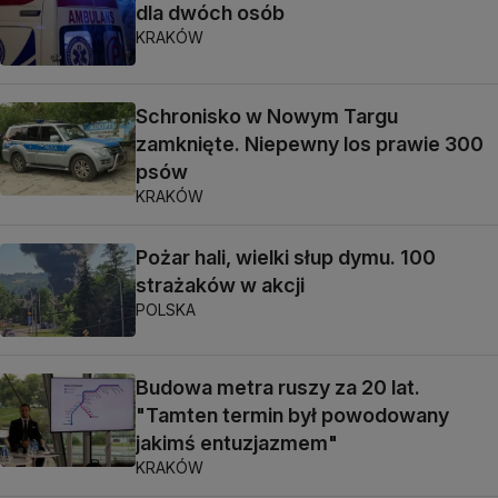
dla dwóch osób
KRAKÓW
Schronisko w Nowym Targu
zamknięte. Niepewny los prawie 300
psów
KRAKÓW
Pożar hali, wielki słup dymu. 100
strażaków w akcji
POLSKA
Budowa metra ruszy za 20 lat.
"Tamten termin był powodowany
jakimś entuzjazmem"
KRAKÓW