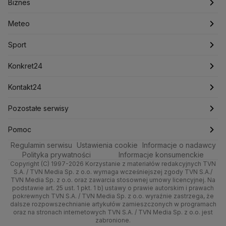
Biznes
Podcasty
Kryptowaluty
Fakty po Faktach
Krzysztof Bosak
Krzysztof Hetman
Warszawa
Biznes
Lasy Państwowe
Lech Wałęsa
Lewica
Meteo
Artykuły
Fakty o Świecie
Łódź
Najnowsze
Meteo
Lotnisko Chopina
Lotto
Maciej Wąsik
Marcin Przydacz
Marcin Kierwiński
Marian Banaś
Sport
Newslettery
Ludzie Faktów
Katowice
Notowania
Pogoda godzinowa
Sport
Mariusz Błaszczak
Mariusz Kamiński
Mark Zuckerberg
Mateusz Morawiecki
Zdrowie
Kraków
Pieniądze
Pogoda długoterminowa
Piłka Nożna
Konkret24
Michał Kamiński
Technologia
Poznań
Nieruchomości
Pogoda na jutro
Ministerstwo Aktywów Państwowych
Tenis
Najnowsze
Kontakt24
Ministerstwo Edukacji i Nauki
Kultura i styl
Trójmiasto
Rynki
Pogoda na weekend
Kolarstwo
Polska
Najnowsze
Pozostałe serwisy
Ministerstwo Infrastruktury
Ministerstwo Kultury
Ministerstwo Obrony Narodowej
Ciekawostki
Wrocław
Dla firm
Najnowsze
Skoki Narciarskie
Świat
Gorące Tematy
TVN
Pomoc
Ministerstwo Rolnictwa
Regulamin serwisu
Quizy
Ustawienia cookie
Informacje o nadawcy
Ministerstwo Rozwoju i Technologii
Kielce
Handel
Polska
Sporty zimowe
Polityka
Wyślij zgłoszenie
Dzień Dobry TVN
Centrum pomocy
Polityka prywatności
Informacje konsumenckie
Ministerstwo Sportu i Turystyki
Copyright (C) 1997-2026 Korzystanie z materiałów redakcyjnych TVN
Tematy
Kujawsko-pomorskie
Ze świata
Prognoza
Lekkoatletyka
Zdrowie
Uwaga TVN
Ministerstwo Cyfryzacji
Test zgodności
S.A. / TVN Media Sp. z o.o. wymaga wcześniejszej zgody TVN S.A./
TVN Media Sp. z o.o. oraz zawarcia stosownej umowy licencyjnej. Na
Ministerstwo Edukacji Narodowej
Lublin
podstawie art. 25 ust. 1 pkt. 1 b) ustawy o prawie autorskim i prawach
Tech
Świat
Siatkówka
Tech
HGTV
Oglądaj na TV
Ministerstwo Finansów
pokrewnych TVN S.A. / TVN Media Sp. z o.o. wyraźnie zastrzega, że
dalsze rozpowszechnianie artykułów zamieszczonych w programach
Ministerstwo Klimatu i Środowiska
Lubuskie
Moto
Nauka
F1
Nauka
TVN Turbo
Zrealizuj voucher
oraz na stronach internetowych TVN S.A. / TVN Media Sp. z o.o. jest
Ministerstwo Nauki i Szkolnictwa Wyższego
zabronione.