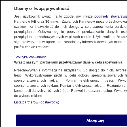
Dbamy o Twoją prywatność
Jeśli użytkownik wyrazi na to zgodę, my, nasze
podmioty stowarzys
Partnerów IAB oraz
30
innych Zaufanych Partnerów może przechowywa
użytkownika i uzyskiwać do nich dostęp w celu zapewnienia bardzi
przeglądania. Odbywa się to poprzez przetwarzanie danych os
przeglądania przechowywanych w plikach cookie. Użytkownik może udzie
WOJEWÓDZTWO MAŁOPOLSKIE
się przetwarzaniu w oparciu o uzasadniony interes w dowolnym momencie
plików cookie i reklam”.
Zawirowanie u podstawy chmur.
Czym było to zjawisko
Polityka Prywatności
Wraz z naszymi partnerami przetwarzamy dane w celu zapewnienia:
METEO
Przechowywanie informacji na urządzeniu lub dostęp do nich. Tworzeni
treści. Wykorzystywanie profili w celu doboru spersonalizowanych tr
spersonalizowanych reklam. Pomiar efektywności treści. Wyko
Wielka chmura dymu na A4
spersonalizowanych reklam. Pomiar efektywności reklam. Rozumienie o
KRAKÓW
kombinacji danych z różnych źródeł. Rozwój i ulepszanie usług. Wykor
do wyboru reklam.
Lista partnerów (dostawców)
Kolejny pożar pensjonatu. Właściciel
Akceptuję
siedział w więzieniu za jego