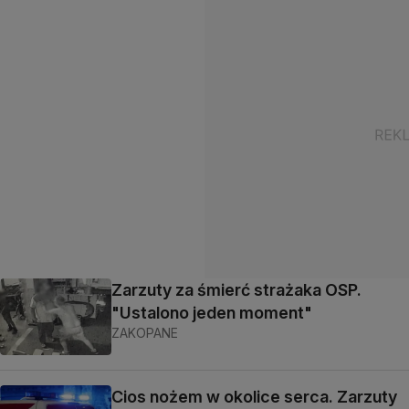
Zarzuty za śmierć strażaka OSP.
"Ustalono jeden moment"
ZAKOPANE
Cios nożem w okolice serca. Zarzuty