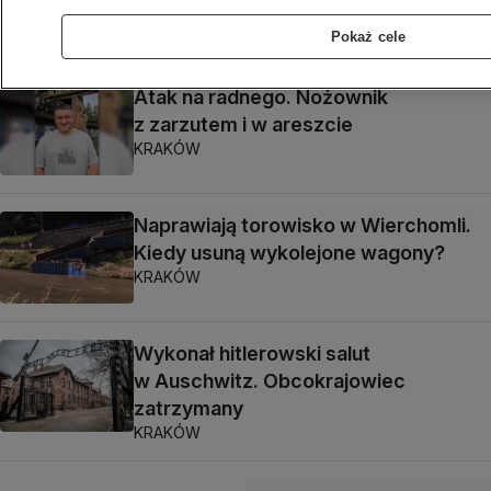
niszczenie
KRAKÓW
Pokaż cele
Atak na radnego. Nożownik
z zarzutem i w areszcie
KRAKÓW
Naprawiają torowisko w Wierchomli.
Kiedy usuną wykolejone wagony?
KRAKÓW
Wykonał hitlerowski salut
w Auschwitz. Obcokrajowiec
zatrzymany
KRAKÓW