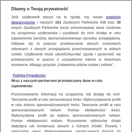
Dbamy o Twoją prywatność
SUBSKRYBUJ
Jeśli użytkownik wyrazi na to zgodę, my, nasze
podmioty
stowarzyszone
i naszych
161
Zaufanych Partnerów IAB oraz
30
KRAKÓW
innych Zaufanych Partnerów może przechowywać dane osobowe
na urządzeniu użytkownika i uzyskiwać do nich dostęp w celu
Noc nie przyniosła przełomu. Trwa obława
zapewnienia bardziej spersonalizowanego sposobu przeglądania.
za podejrzanym o zabójstwo. Nieoficjalnie:
Odbywa się to poprzez przetwarzanie danych osobowych
zebranych z danych przeglądania przechowywanych w plikach
słychać było strzały
cookie. Użytkownik może udzielić/wycofać zgodę i sprzeciwić się
przetwarzaniu w oparciu o uzasadniony interes w dowolnym
27.06.2025, 11:32
Aktualizacja:
28.06.2025, 05:32
momencie, klikając przycisk „Ustawienia plików cookie i reklam”.
Polityka Prywatności
Posłuchaj artykułu
Wraz z naszymi partnerami przetwarzamy dane w celu
Czyta lektor AI
zapewnienia:
Przechowywanie informacji na urządzeniu lub dostęp do nich.
Tworzenie profili w celu personalizacji treści. Wykorzystywanie profili
w celu doboru spersonalizowanych treści. Tworzenie profili w celu
spersonalizowanych reklam. Pomiar efektywności treści.
Wykorzystanie profili do wyboru spersonalizowanych reklam.
Pomiar efektywności reklam. Rozumienie odbiorców dzięki
statystyce lub kombinacji danych z różnych źródeł. Rozwój i
ulepszanie usług. Wykorzystywanie ograniczonych danych do