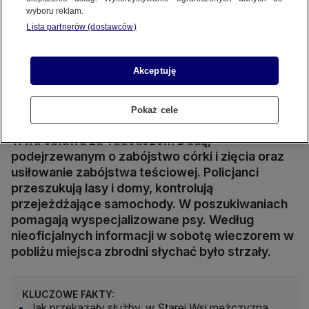
wyboru reklam.
Lista partnerów (dostawców)
Akceptuję
Tragedia w Starej Wsi. Bez przełomu w poszukiwaniach 57-latka.
Źródło wideo: TVN24
Źródło zdj. gł.: KR24.PL
Pokaż cele
Trwa obława za Tadeuszem Dudą,
podejrzewanym o zabójstwo córki i zięcia oraz
usiłowanie zabójstwa teściowej. Policjanci
przeszukują lasy i domy, kontrolują
przejeżdżające samochody. W poszukiwaniach
pomagają wyspecjalizowane psy. Według
nieoficjalnych informacji w sobotę wieczorem w
pobliżu miejsca zbrodni słychać było strzały.
KLUCZOWE FAKTY:
Jak przekazały służby, w Starej Wsi mężczyzna