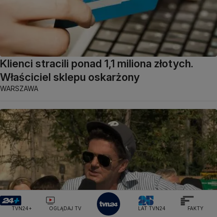
Klienci stracili ponad 1,1 miliona złotych.
Właściciel sklepu oskarżony
WARSZAWA
TVN24+
OGLĄDAJ TV
LAT TVN24
FAKTY