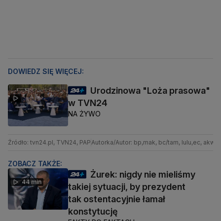
DOWIEDZ SIĘ WIĘCEJ:
Urodzinowa "Loża prasowa"
w TVN24
NA ŻYWO
Źródło: tvn24.pl, TVN24, PAP
Autorka/Autor: bp,mak, bc/tam, lulu,ec, akw
ZOBACZ TAKŻE:
Żurek: nigdy nie mieliśmy
44 min
takiej sytuacji, by prezydent
tak ostentacyjnie łamał
konstytucję