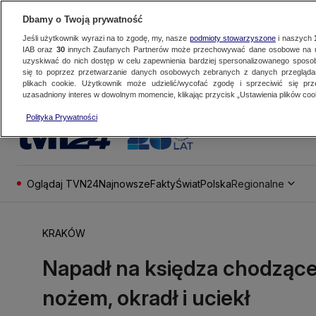
Dbamy o Twoją prywatność
Jeśli użytkownik wyrazi na to zgodę, my, nasze
podmioty stowarzyszone
i naszych
IAB oraz
30
innych Zaufanych Partnerów może przechowywać dane osobowe na ur
uzyskiwać do nich dostęp w celu zapewnienia bardziej spersonalizowanego sposo
się to poprzez przetwarzanie danych osobowych zebranych z danych przegląd
plikach cookie. Użytkownik może udzielić/wycofać zgodę i sprzeciwić się pr
uzasadniony interes w dowolnym momencie, klikając przycisk „Ustawienia plików cook
Polityka Prywatności
Oglądaj TVN24
Najnowsze
Fakty
Świat
Polska
Regionalne
KRAKÓW
Napadł na księdza chodząceg
nożem, okradł i uciekł