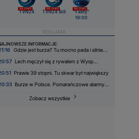
NA ŻYWO
NA ŻYWO
NA ŻYWO
TVN24
TVN24 BiS
"Fakty"
19:00
NAJNOWSZE INFORMACJE:
21:16
Gdzie jest burza? Tu mocno pada i silnie
wieje
20:57
Lech męczył się z rywalem z Wysp
Owczych. Rezerwowy bohaterem
20:51
Prawie 39 stopni. Tu skwar był największy
20:33
Burze w Polsce. Pomarańczowe alarmy w
większości województw
Zobacz wszystkie