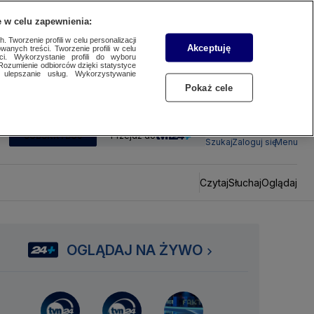
 w celu zapewnienia:
 Tworzenie profili w celu personalizacji
Akceptuję
wanych treści. Tworzenie profili w celu
ci. Wykorzystanie profili do wyboru
Rozumienie odbiorców dzięki statystyce
ulepszanie usług. Wykorzystywanie
Pokaż cele
SUBSKRYBUJ
Przejdź do
Szukaj
Zaloguj się
Menu
Czytaj
Słuchaj
Oglądaj
OGLĄDAJ NA ŻYWO