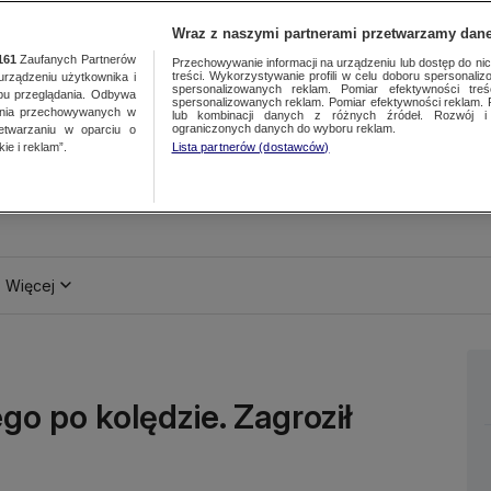
Wraz z naszymi partnerami przetwarzamy dane
161
Zaufanych Partnerów
Przechowywanie informacji na urządzeniu lub dostęp do nich.
treści. Wykorzystywanie profili w celu doboru spersonalizo
ządzeniu użytkownika i
spersonalizowanych reklam. Pomiar efektywności treś
bu przeglądania. Odbywa
spersonalizowanych reklam. Pomiar efektywności reklam. 
ania przechowywanych w
lub kombinacji danych z różnych źródeł. Rozwój i 
ograniczonych danych do wyboru reklam.
zetwarzaniu w oparciu o
ie i reklam”.
Lista partnerów (dostawców)
Więcej
o po kolędzie. Zagroził