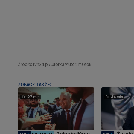
Źródło: tvn24.pl
Autorka/Autor: ms/tok
ZOBACZ TAKŻE:
27 min
44 min
Pojechaliśmy
Żurek: