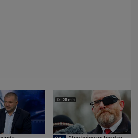
25 min
 nigdy
"Jesteśmy w bardzo