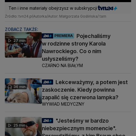
Ten i inne materiały obejrzysz w subskrypcji
Źródło: tvn24.pl
Autorka/Autor: Małgorzata Goślińska/ tam
ZOBACZ TAKŻE:
Pojechaliśmy
PREMIERA
27 min
w rodzinne strony Karola
Nawrockiego. Co o nim
usłyszeliśmy?
CZARNO NA BIAŁYM
Lekceważymy, a potem jest
36 min
zaskoczenie. Kiedy powinna
zapalić się czerwona lampka?
WYWIAD MEDYCZNY
"Jesteśmy w bardzo
25 min
niebezpiecznym momencie".
Sprawdziliśmy, z kim Braun chce