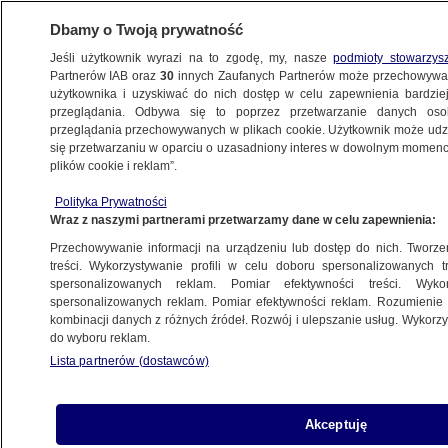
Dbamy o Twoją prywatność
Jeśli użytkownik wyrazi na to zgodę, my, nasze
podmioty stowarzys
Partnerów IAB oraz
30
innych Zaufanych Partnerów może przechowywa
użytkownika i uzyskiwać do nich dostęp w celu zapewnienia bardzi
przeglądania. Odbywa się to poprzez przetwarzanie danych os
przeglądania przechowywanych w plikach cookie. Użytkownik może udzie
KATOWICE
się przetwarzaniu w oparciu o uzasadniony interes w dowolnym momencie
plików cookie i reklam”.
Zjechał na lewy pas autostrady, otarł się
Polityka Prywatności
autem o bariery, nie żyje
Wraz z naszymi partnerami przetwarzamy dane w celu zapewnienia:
Przechowywanie informacji na urządzeniu lub dostęp do nich. Tworzeni
Małgorzata Goślińska
treści. Wykorzystywanie profili w celu doboru spersonalizowanych tr
spersonalizowanych reklam. Pomiar efektywności treści. Wyko
18.09.2025, 12:58
spersonalizowanych reklam. Pomiar efektywności reklam. Rozumienie o
kombinacji danych z różnych źródeł. Rozwój i ulepszanie usług. Wykor
do wyboru reklam.
Posłuchaj artykułu
Czyta lektor AI
Lista partnerów (dostawców)
Akceptuję