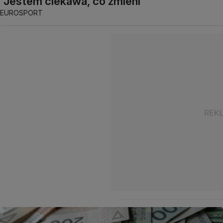
"Jestem ciekawa, co zmieni"
EUROSPORT