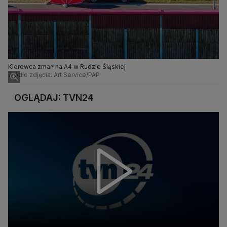
Kierowca zmarł na A4 w Rudzie Śląskiej
Źródło zdjęcia: Art Service/PAP
OGLĄDAJ: TVN24