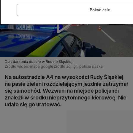
Pokaż cele
Do zdarzenia doszło w Rudzie Śląskiej
Źródło wideo: mapa google
Źródło zdj. gł.: policja śląska
Na autostradzie A4 na wysokości Rudy Śląskiej
na pasie zieleni rozdzielającym jezdnie zatrzymał
się samochód. Wezwani na miejsce policjanci
znaleźli w środku nieprzytomnego kierowcę. Nie
udało się go uratować.