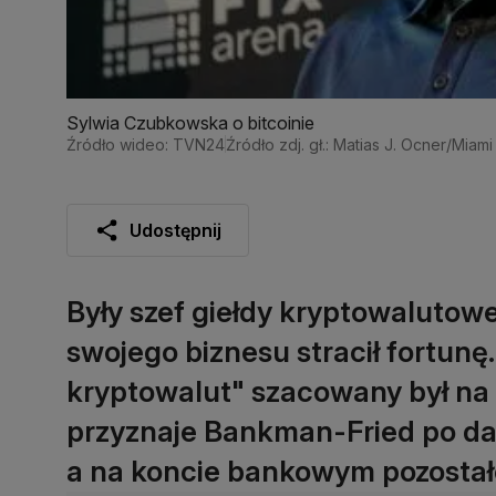
Sylwia Czubkowska o bitcoinie
Źródło wideo: TVN24
Źródło zdj. gł.: Matias J. Ocner/Mia
Udostępnij
Były szef giełdy kryptowaluto
swojego biznesu stracił fortunę
kryptowalut" szacowany był na 
przyznaje Bankman-Fried po da
a na koncie bankowym pozostało