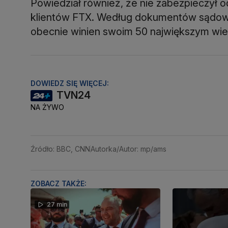
Powiedział również, że nie zabezpieczył o
klientów FTX. Według dokumentów sądowy
obecnie winien swoim 50 największym wier
DOWIEDZ SIĘ WIĘCEJ:
TVN24
NA ŻYWO
Źródło: BBC, CNN
Autorka/Autor: mp/ams
ZOBACZ TAKŻE:
27 min