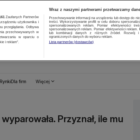
Wraz z naszymi partnerami przetwarzamy dane
161
Zaufanych Partnerów
Przechowywanie informacji na urządzeniu lub dostęp do nich.
treści. Wykorzystywanie profili w celu doboru spersonalizo
ządzeniu użytkownika i
spersonalizowanych reklam. Pomiar efektywności treś
bu przeglądania. Odbywa
spersonalizowanych reklam. Pomiar efektywności reklam. 
ania przechowywanych w
lub kombinacji danych z różnych źródeł. Rozwój i 
ograniczonych danych do wyboru reklam.
zetwarzaniu w oparciu o
ie i reklam”.
Lista partnerów (dostawców)
Rynki
Dla firm
Więcej
 wyparowała. Przyznał, ile mu