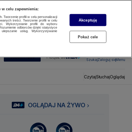
 w celu zapewnienia:
 Tworzenie profili w celu personalizacji
Akceptuję
wanych treści. Tworzenie profili w celu
ci. Wykorzystanie profili do wyboru
Rozumienie odbiorców dzięki statystyce
ulepszanie usług. Wykorzystywanie
Pokaż cele
SUBSKRYBUJ
Przejdź do
Szukaj
Zaloguj się
Menu
Czytaj
Słuchaj
Oglądaj
OGLĄDAJ NA ŻYWO