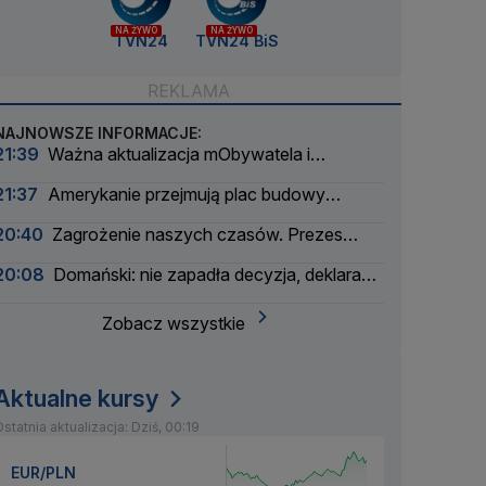
NA ŻYWO
NA ŻYWO
TVN24
TVN24 BiS
NAJNOWSZE INFORMACJE:
21:39
Ważna aktualizacja mObywatela i
problemy. Zgłoszenia użytkowników
21:37
Amerykanie przejmują plac budowy
pierwszej polskiej elektrowni atomowej
20:40
Zagrożenie naszych czasów. Prezes
wielkiego banku apeluje
20:08
Domański: nie zapadła decyzja, deklaracja
nie padła
Zobacz wszystkie
Aktualne kursy
statnia aktualizacja: Dziś, 00:19
EUR/PLN