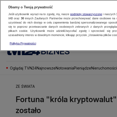
Dbamy o Twoją prywatność
Jeśli użytkownik wyrazi na to zgodę, my, nasze
podmioty stowarzyszone
i naszych
IAB oraz
30
innych Zaufanych Partnerów może przechowywać dane osobowe na ur
uzyskiwać do nich dostęp w celu zapewnienia bardziej spersonalizowanego sposo
się to poprzez przetwarzanie danych osobowych zebranych z danych przegląd
plikach cookie. Użytkownik może udzielić/wycofać zgodę i sprzeciwić się pr
uzasadniony interes w dowolnym momencie, klikając przycisk „Ustawienia plików cook
Polityka Prywatności
BIZNES
Oglądaj TVN24
Najnowsze
Notowania
Pieniądze
Nieruchomości
ZE ŚWIATA
Fortuna "króla kryptowalut"
zostało