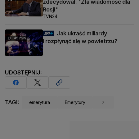
zdecydował. "Zła wiadomość dla
Rosji"
TVN24
Jak ukraść miliardy
45 min
i rozpłynąć się w powietrzu?
UDOSTĘPNIJ:
TAGI:
emerytura
Emerytury