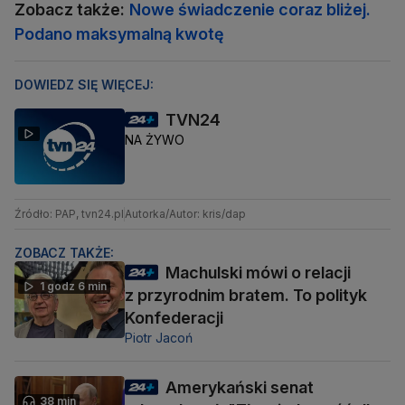
Zobacz także:
Nowe świadczenie coraz bliżej.
Podano maksymalną kwotę
DOWIEDZ SIĘ WIĘCEJ:
TVN24
NA ŻYWO
Źródło: PAP, tvn24.pl
Autorka/Autor: kris/dap
ZOBACZ TAKŻE:
Machulski mówi o relacji
1 godz 6 min
z przyrodnim bratem. To polityk
Konfederacji
Piotr Jacoń
Amerykański senat
38 min