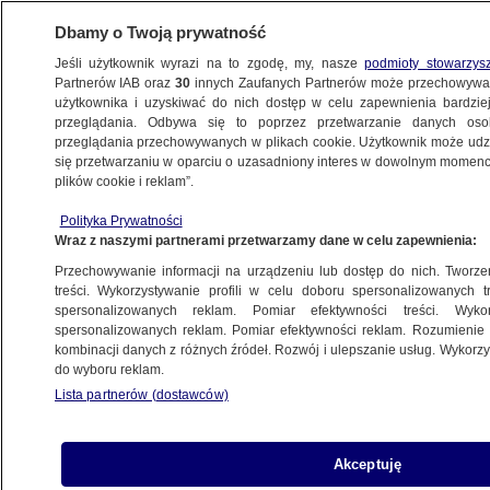
Dbamy o Twoją prywatność
Jeśli użytkownik wyrazi na to zgodę, my, nasze
podmioty stowarzys
Partnerów IAB oraz
30
innych Zaufanych Partnerów może przechowywa
BIZNES
użytkownika i uzyskiwać do nich dostęp w celu zapewnienia bardzi
przeglądania. Odbywa się to poprzez przetwarzanie danych os
przeglądania przechowywanych w plikach cookie. Użytkownik może udzie
Z KRAJU
się przetwarzaniu w oparciu o uzasadniony interes w dowolnym momencie
plików cookie i reklam”.
Jest decyzja w sprawie wysokości
Polityka Prywatności
i terminu wypłaty "czternastki" dla
Wraz z naszymi partnerami przetwarzamy dane w celu zapewnienia:
emerytów
Przechowywanie informacji na urządzeniu lub dostęp do nich. Tworzeni
treści. Wykorzystywanie profili w celu doboru spersonalizowanych tr
28.05.2024, 15:36
spersonalizowanych reklam. Pomiar efektywności treści. Wyko
spersonalizowanych reklam. Pomiar efektywności reklam. Rozumienie o
kombinacji danych z różnych źródeł. Rozwój i ulepszanie usług. Wykor
Udostępnij
do wyboru reklam.
Lista partnerów (dostawców)
Akceptuję