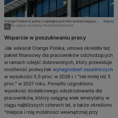
Orange Polska to jedna z największych firm dostarczających
Więcej
usługi telekomunikacyjne i cyfrowe w Polsce
Źródło zdjęcia: Konektus Photo/Shutterstock
Wsparcie w poszukiwaniu pracy
Jak wskazał Orange Polska, umowa określiła też
pakiet finansowy dla pracowników odchodzących
w ramach odejść dobrowolnych, który przewiduje
możliwość podwyżek
wynagrodzeń zasadniczych
w wysokości 5,5 proc. w 2026 r. i "nie mniej niż 5
proc." w 2027 roku. Ponadto uzgodniono
wysokość dodatkowego odszkodowania dla
pracowników, którzy osiągną wiek emerytalny w
ciągu najbliższych czterech lat, a także określono
"miejsce i rolę mobilności wewnętrznej przy