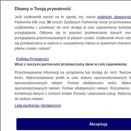
Dbamy o Twoją prywatność
Jeśli użytkownik wyrazi na to zgodę, my, nasze
podmioty stowarzys
Partnerów IAB oraz
30
innych Zaufanych Partnerów może przechowywa
BIZNES
użytkownika i uzyskiwać do nich dostęp w celu zapewnienia bardzi
przeglądania. Odbywa się to poprzez przetwarzanie danych os
przeglądania przechowywanych w plikach cookie. Użytkownik może udzie
Z KRAJU
się przetwarzaniu w oparciu o uzasadniony interes w dowolnym momencie
plików cookie i reklam”.
Orange Polska porozumiało się
Polityka Prywatności
ze związkowcami. Tysiąc osób skorzysta
Wraz z naszymi partnerami przetwarzamy dane w celu zapewnienia:
ze specjalnego programu
Przechowywanie informacji na urządzeniu lub dostęp do nich. Tworzeni
treści. Wykorzystywanie profili w celu doboru spersonalizowanych tr
4.12.2025, 21:56
spersonalizowanych reklam. Pomiar efektywności treści. Wyko
spersonalizowanych reklam. Pomiar efektywności reklam. Rozumienie o
kombinacji danych z różnych źródeł. Rozwój i ulepszanie usług. Wykor
Posłuchaj artykułu
do wyboru reklam.
Czyta lektor AI
Lista partnerów (dostawców)
Akceptuję