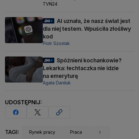
TVN24
AI uznała, że nasz świat jest
dla niej testem. Wpuściła złośliwy
kod
Piotr Szostak
Spóźnieni kochankowie?
Lekarka: łechtaczka nie idzie
na emeryturę
Agata Daniluk
UDOSTĘPNIJ:
TAGI:
Rynek pracy
Praca