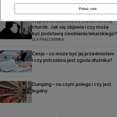
ochroną
Pokaż cele
Wypalenie zawodowe trafiło na listę
chorób. Jak się objawia i czy może
być podstawą zwolnienia lekarskiego?
DLA PRACOWNIKA
Cesja – co może być jej przedmiotem
i czy potrzebna jest zgoda dłużnika?
Dumping – na czym polega i czy jest
legalny