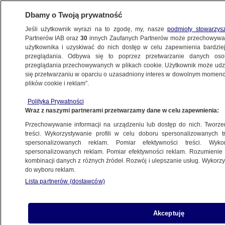
Dbamy o Twoją prywatność
Jeśli użytkownik wyrazi na to zgodę, my, nasze
podmioty stowarzys
Partnerów IAB oraz
30
innych Zaufanych Partnerów może przechowywa
BIZNES
użytkownika i uzyskiwać do nich dostęp w celu zapewnienia bardzi
przeglądania. Odbywa się to poprzez przetwarzanie danych os
przeglądania przechowywanych w plikach cookie. Użytkownik może udzie
DLA FIRM
się przetwarzaniu w oparciu o uzasadniony interes w dowolnym momencie
plików cookie i reklam”.
Więcej czasu na rozliczenie rocznego
CIT. Jest projekt
Polityka Prywatności
Wraz z naszymi partnerami przetwarzamy dane w celu zapewnienia:
Przechowywanie informacji na urządzeniu lub dostęp do nich. Tworzeni
treści. Wykorzystywanie profili w celu doboru spersonalizowanych tr
spersonalizowanych reklam. Pomiar efektywności treści. Wyko
Poprawki do Polskiego Ładu. Sejm
spersonalizowanych reklam. Pomiar efektywności reklam. Rozumienie o
przegłosował nowelizację
kombinacji danych z różnych źródeł. Rozwój i ulepszanie usług. Wykor
PIENIĄDZE
do wyboru reklam.
Lista partnerów (dostawców)
Patent – jak go uzyskać i które
Akceptuję
wynalazki mogą zostać objęte