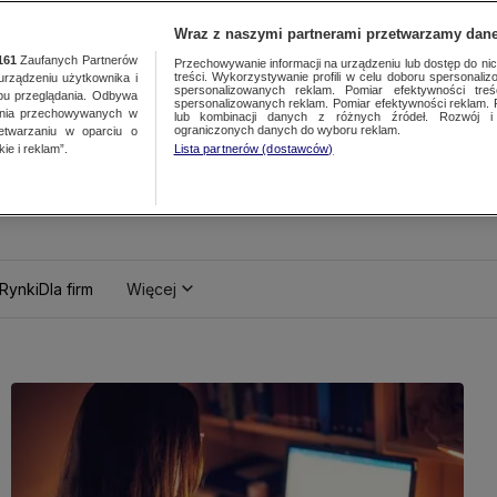
Wraz z naszymi partnerami przetwarzamy dane
161
Zaufanych Partnerów
Przechowywanie informacji na urządzeniu lub dostęp do nich.
treści. Wykorzystywanie profili w celu doboru spersonalizo
ządzeniu użytkownika i
spersonalizowanych reklam. Pomiar efektywności treś
bu przeglądania. Odbywa
spersonalizowanych reklam. Pomiar efektywności reklam. 
ania przechowywanych w
lub kombinacji danych z różnych źródeł. Rozwój i 
ograniczonych danych do wyboru reklam.
zetwarzaniu w oparciu o
ie i reklam”.
Lista partnerów (dostawców)
Rynki
Dla firm
Więcej