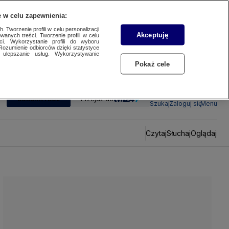
 w celu zapewnienia:
 Tworzenie profili w celu personalizacji
Akceptuję
wanych treści. Tworzenie profili w celu
ci. Wykorzystanie profili do wyboru
Rozumienie odbiorców dzięki statystyce
ulepszanie usług. Wykorzystywanie
Pokaż cele
SUBSKRYBUJ
Przejdź do
Szukaj
Zaloguj się
Menu
Czytaj
Słuchaj
Oglądaj