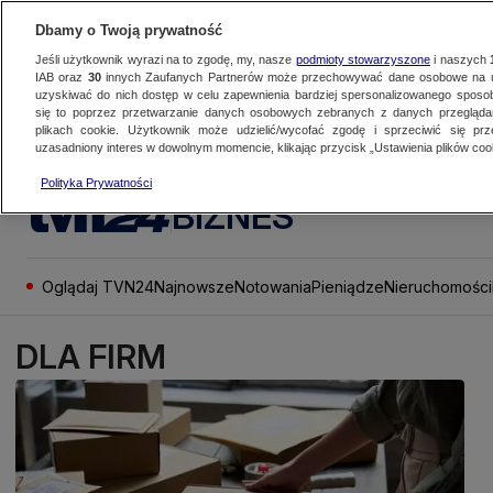
Dbamy o Twoją prywatność
Jeśli użytkownik wyrazi na to zgodę, my, nasze
podmioty stowarzyszone
i naszych
IAB oraz
30
innych Zaufanych Partnerów może przechowywać dane osobowe na ur
uzyskiwać do nich dostęp w celu zapewnienia bardziej spersonalizowanego sposo
się to poprzez przetwarzanie danych osobowych zebranych z danych przegląd
plikach cookie. Użytkownik może udzielić/wycofać zgodę i sprzeciwić się pr
uzasadniony interes w dowolnym momencie, klikając przycisk „Ustawienia plików cook
Polityka Prywatności
BIZNES
Oglądaj TVN24
Najnowsze
Notowania
Pieniądze
Nieruchomości
DLA FIRM