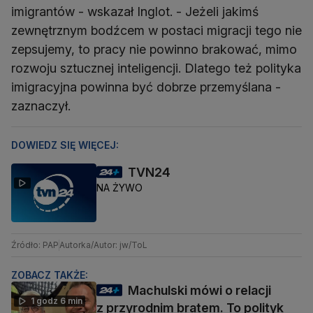
imigrantów - wskazał Inglot. - Jeżeli jakimś
zewnętrznym bodźcem w postaci migracji tego nie
zepsujemy, to pracy nie powinno brakować, mimo
rozwoju sztucznej inteligencji. Dlatego też polityka
imigracyjna powinna być dobrze przemyślana -
zaznaczył.
DOWIEDZ SIĘ WIĘCEJ:
TVN24
NA ŻYWO
Źródło: PAP
Autorka/Autor: jw/ToL
ZOBACZ TAKŻE:
Machulski mówi o relacji
1 godz 6 min
z przyrodnim bratem. To polityk