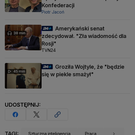
Konfederacji
Piotr Jacoń
Amerykański senat
38 min
zdecydował. "Zła wiadomość dla
Rosji"
TVN24
Groziła Wojtyle, że "będzie
45 min
się w piekle smażył"
UDOSTĘPNIJ:
TAGI:
Sztuczna inteligencja
Praca