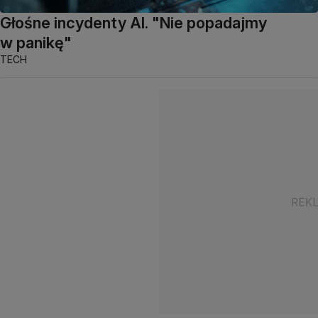
Głośne incydenty AI. "Nie popadajmy
w panikę"
TECH