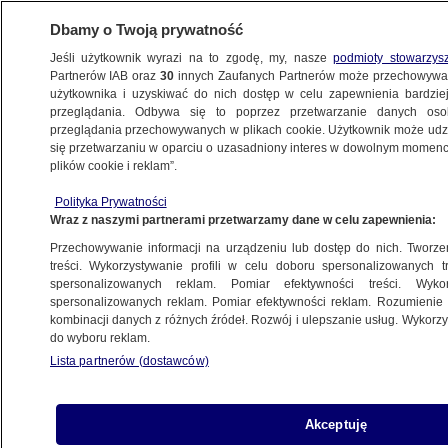
Dbamy o Twoją prywatność
Jeśli użytkownik wyrazi na to zgodę, my, nasze
podmioty stowarzys
Partnerów IAB oraz
30
innych Zaufanych Partnerów może przechowywa
BIZNES
użytkownika i uzyskiwać do nich dostęp w celu zapewnienia bardzi
przeglądania. Odbywa się to poprzez przetwarzanie danych os
przeglądania przechowywanych w plikach cookie. Użytkownik może udzie
DLA PRACOWNIKA
się przetwarzaniu w oparciu o uzasadniony interes w dowolnym momencie
plików cookie i reklam”.
Tylko 40 procent pracowników może spać
Polityka Prywatności
spokojnie
Wraz z naszymi partnerami przetwarzamy dane w celu zapewnienia:
Przechowywanie informacji na urządzeniu lub dostęp do nich. Tworzeni
11.09.2024, 15:49
treści. Wykorzystywanie profili w celu doboru spersonalizowanych tr
spersonalizowanych reklam. Pomiar efektywności treści. Wyko
spersonalizowanych reklam. Pomiar efektywności reklam. Rozumienie o
Udostępnij
kombinacji danych z różnych źródeł. Rozwój i ulepszanie usług. Wykor
do wyboru reklam.
Lista partnerów (dostawców)
Akceptuję