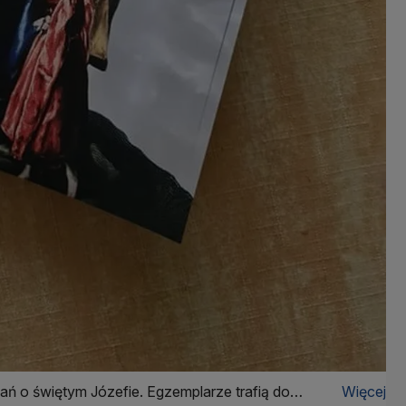
ań o świętym Józefie. Egzemplarze trafią do
Więcej