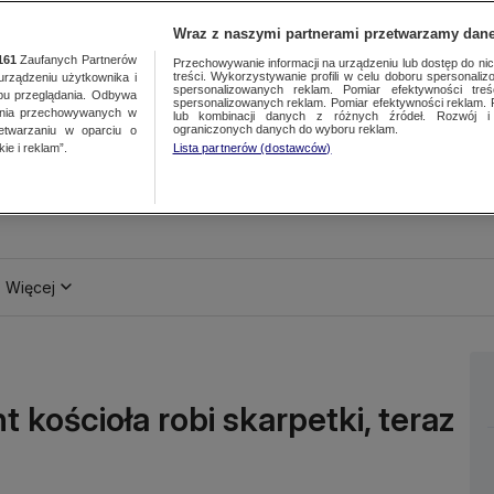
Wraz z naszymi partnerami przetwarzamy dane
161
Zaufanych Partnerów
Przechowywanie informacji na urządzeniu lub dostęp do nich.
treści. Wykorzystywanie profili w celu doboru spersonalizo
ządzeniu użytkownika i
spersonalizowanych reklam. Pomiar efektywności treś
bu przeglądania. Odbywa
spersonalizowanych reklam. Pomiar efektywności reklam. 
ania przechowywanych w
lub kombinacji danych z różnych źródeł. Rozwój i 
ograniczonych danych do wyboru reklam.
zetwarzaniu w oparciu o
ie i reklam”.
Lista partnerów (dostawców)
Więcej
 kościoła robi skarpetki, teraz