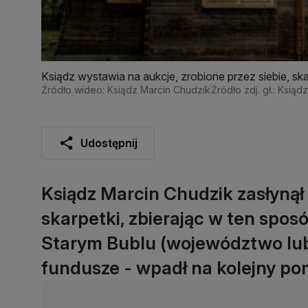
Ksiądz wystawia na aukcje, zrobione przez siebie, ska
Źródło wideo: Ksiądz Marcin Chudzik
Źródło zdj. gł.: Ksią
Udostępnij
Ksiądz Marcin Chudzik zasłynął t
skarpetki, zbierając w ten spos
Starym Bublu (województwo lubel
fundusze - wpadł na kolejny pom