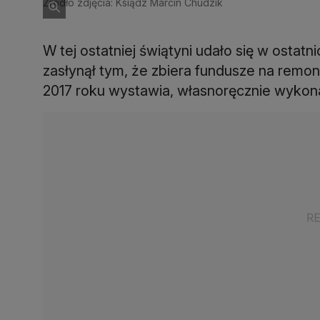
darczyńców (zdjęcie z 31 sierpnia 2021 roku)
Źródło zdjęcia: Ksiądz Marcin Chudzik
W tej ostatniej świątyni udało się w ostat
zasłynął tym, że zbiera fundusze na remon
2017 roku wystawia, własnoręcznie wykona