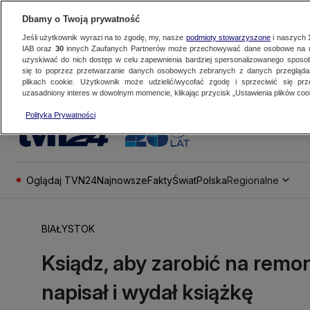
Dbamy o Twoją prywatność
Jeśli użytkownik wyrazi na to zgodę, my, nasze
podmioty stowarzyszone
i naszych
IAB oraz
30
innych Zaufanych Partnerów może przechowywać dane osobowe na ur
uzyskiwać do nich dostęp w celu zapewnienia bardziej spersonalizowanego sposo
się to poprzez przetwarzanie danych osobowych zebranych z danych przegląd
plikach cookie. Użytkownik może udzielić/wycofać zgodę i sprzeciwić się pr
uzasadniony interes w dowolnym momencie, klikając przycisk „Ustawienia plików cook
Polityka Prywatności
Oglądaj TVN24
Najnowsze
Fakty
Świat
Polska
Regionalne
BIAŁYSTOK
Ksiądz, aby zarobić na remont
napisał i wydał książkę