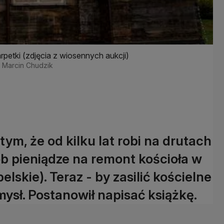
rpetki (zdjęcia z wiosennych aukcji)
dz Marcin Chudzik
ym, że od kilku lat robi na drutach
ób pieniądze na remont kościoła w
skie). Teraz - by zasilić kościelne
ysł. Postanowił napisać książkę.