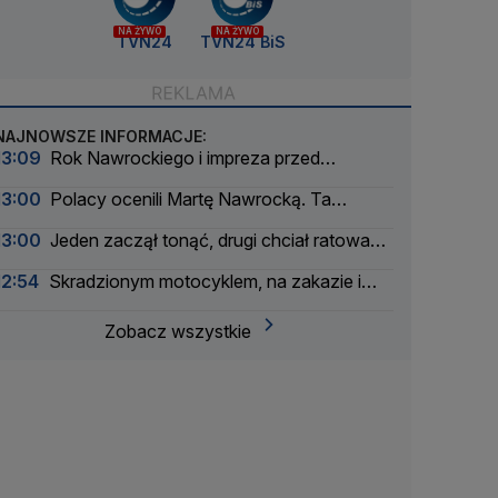
NA ŻYWO
NA ŻYWO
TVN24
TVN24 BiS
NAJNOWSZE INFORMACJE:
13:09
Rok Nawrockiego i impreza przed
Pałacem. Są pierwsze informacje o gościach
13:00
Polacy ocenili Martę Nawrocką. Ta
odpowiedź pada najczęściej
13:00
Jeden zaczął tonąć, drugi chciał ratować.
Obaj nie żyją. Jest śledztwo
12:54
Skradzionym motocyklem, na zakazie i
pod wpływem narkotyków
Zobacz wszystkie