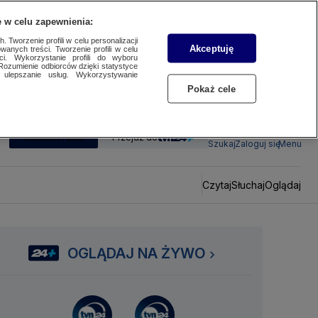
 w celu zapewnienia:
 Tworzenie profili w celu personalizacji
Akceptuję
wanych treści. Tworzenie profili w celu
ci. Wykorzystanie profili do wyboru
Rozumienie odbiorców dzięki statystyce
ulepszanie usług. Wykorzystywanie
Pokaż cele
SUBSKRYBUJ
Przejdź do
Szukaj
Zaloguj się
Menu
Czytaj
Słuchaj
Oglądaj
OGLĄDAJ NA ŻYWO