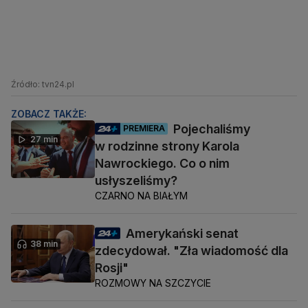
Źródło: tvn24.pl
ZOBACZ TAKŻE:
Pojechaliśmy
PREMIERA
27 min
w rodzinne strony Karola
Nawrockiego. Co o nim
usłyszeliśmy?
CZARNO NA BIAŁYM
Amerykański senat
38 min
zdecydował. "Zła wiadomość dla
Rosji"
ROZMOWY NA SZCZYCIE