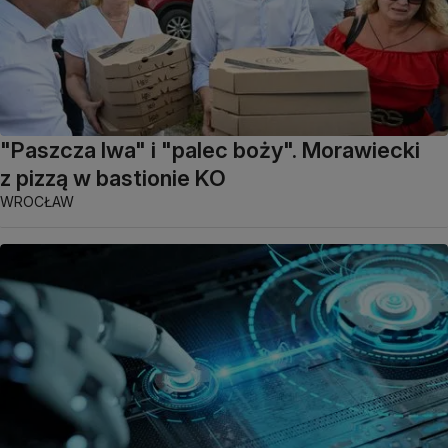
"Paszcza lwa" i "palec boży". Morawiecki
z pizzą w bastionie KO
WROCŁAW