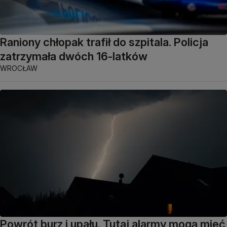
Raniony chłopak trafił do szpitala. Policja
zatrzymała dwóch 16-latków
WROCŁAW
Powrót burz i upału. Tutaj alarmy mogą mieć