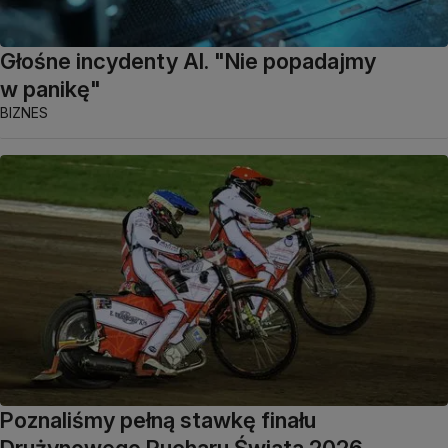
Głośne incydenty AI. "Nie popadajmy
w panikę"
BIZNES
Poznaliśmy pełną stawkę finału