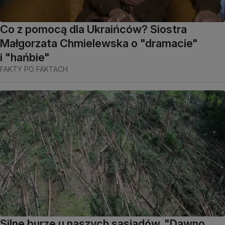
Co z pomocą dla Ukraińców? Siostra
Małgorzata Chmielewska o "dramacie"
i "hańbie"
FAKTY PO FAKTACH
Silne burze u naszych sąsiadów. "Dawno