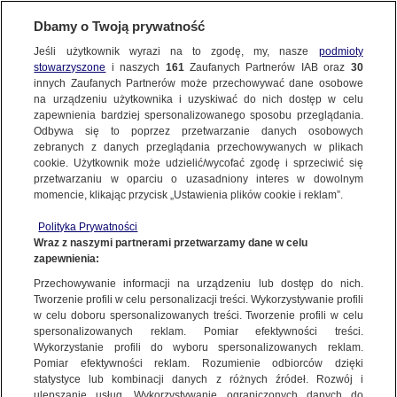
Dbamy o Twoją prywatność
SUBSKRYBUJ
Jeśli użytkownik wyrazi na to zgodę, my, nasze
podmioty
stowarzyszone
i naszych
161
Zaufanych Partnerów IAB oraz
30
WIELKOPOLSKIE
innych Zaufanych Partnerów może przechowywać dane osobowe
na urządzeniu użytkownika i uzyskiwać do nich dostęp w celu
Śmiertelny wypadek. Auto uderzyło
zapewnienia bardziej spersonalizowanego sposobu przeglądania.
w drzewo, zginął kierowca
Odbywa się to poprzez przetwarzanie danych osobowych
zebranych z danych przeglądania przechowywanych w plikach
cookie. Użytkownik może udzielić/wycofać zgodę i sprzeciwić się
Oprac.
Rafał Molenda
przetwarzaniu w oparciu o uzasadniony interes w dowolnym
momencie, klikając przycisk „Ustawienia plików cookie i reklam”.
11.06.2026, 20:06
Polityka Prywatności
Wraz z naszymi partnerami przetwarzamy dane w celu
Posłuchaj artykułu
zapewnienia:
Czyta lektor AI
Przechowywanie informacji na urządzeniu lub dostęp do nich.
Tworzenie profili w celu personalizacji treści. Wykorzystywanie profili
w celu doboru spersonalizowanych treści. Tworzenie profili w celu
spersonalizowanych reklam. Pomiar efektywności treści.
Wykorzystanie profili do wyboru spersonalizowanych reklam.
Pomiar efektywności reklam. Rozumienie odbiorców dzięki
statystyce lub kombinacji danych z różnych źródeł. Rozwój i
ulepszanie usług. Wykorzystywanie ograniczonych danych do