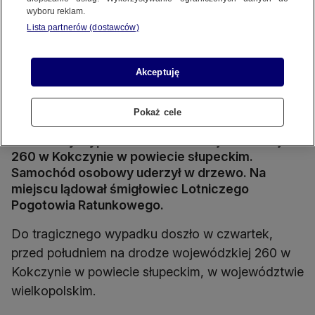
wyboru reklam.
Lista partnerów (dostawców)
Akceptuję
Tragiczny wypadek w Wielkopolsce
Pokaż cele
Źródło wideo: OSP w Strzałkowie
Źródło zdj. gł.: OSP w Strzałkowie
Śmiertelny wypadek na drodze wojewódzkiej
260 w Kokczynie w powiecie słupeckim.
Samochód osobowy uderzył w drzewo. Na
miejscu lądował śmigłowiec Lotniczego
Pogotowia Ratunkowego.
Do tragicznego wypadku doszło w czwartek,
przed południem na drodze wojewódzkiej 260 w
Kokczynie w powiecie słupeckim, w województwie
wielkopolskim.