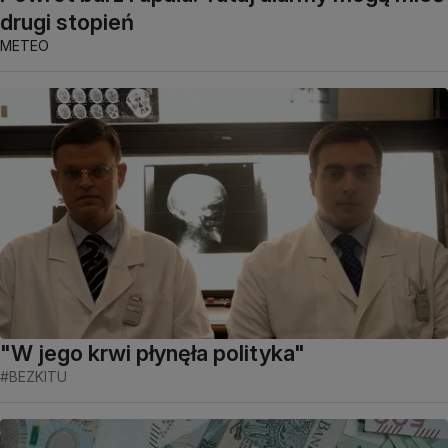
drugi stopień
METEO
"W jego krwi płynęła polityka"
#BEZKITU