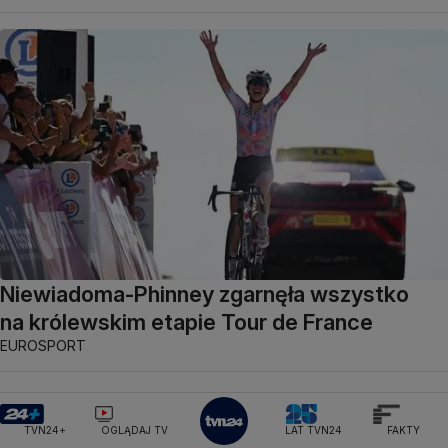
Niewiadoma-Phinney zgarnęła wszystko
na królewskim etapie Tour de France
EUROSPORT
OGLĄDAJ NA ŻYWO
TVN24+
OGLĄDAJ TV
LAT TVN24
FAKTY