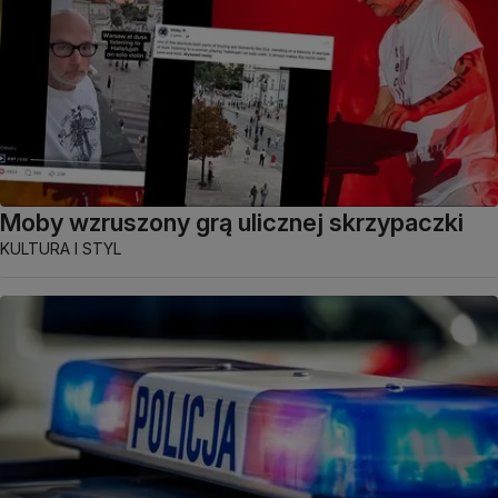
Moby wzruszony grą ulicznej skrzypaczki
KULTURA I STYL