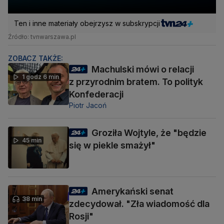
Ten i inne materiały obejrzysz w subskrypcji
Źródło: tvnwarszawa.pl
ZOBACZ TAKŻE:
Machulski mówi o relacji
1 godz 6 min
z przyrodnim bratem. To polityk
Konfederacji
Piotr Jacoń
Groziła Wojtyle, że "będzie
45 min
się w piekle smażył"
Amerykański senat
38 min
zdecydował. "Zła wiadomość dla
Rosji"