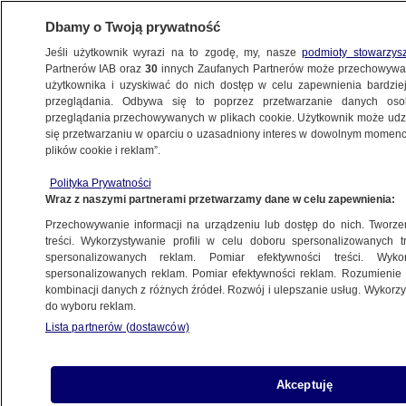
Dbamy o Twoją prywatność
Jeśli użytkownik wyrazi na to zgodę, my, nasze
podmioty stowarzys
Partnerów IAB oraz
30
innych Zaufanych Partnerów może przechowywa
WARSZAWA
użytkownika i uzyskiwać do nich dostęp w celu zapewnienia bardzi
przeglądania. Odbywa się to poprzez przetwarzanie danych os
przeglądania przechowywanych w plikach cookie. Użytkownik może udzie
KOMUNIKACJA
się przetwarzaniu w oparciu o uzasadniony interes w dowolnym momencie
plików cookie i reklam”.
Weterani nie będą płacić w stolicy
Polityka Prywatności
za przejazdy komunikacją miejską
Wraz z naszymi partnerami przetwarzamy dane w celu zapewnienia:
Przechowywanie informacji na urządzeniu lub dostęp do nich. Tworzeni
Oprac.
Dariusz Gałązka
treści. Wykorzystywanie profili w celu doboru spersonalizowanych tr
spersonalizowanych reklam. Pomiar efektywności treści. Wyko
11.06.2026, 20:50
spersonalizowanych reklam. Pomiar efektywności reklam. Rozumienie o
kombinacji danych z różnych źródeł. Rozwój i ulepszanie usług. Wykor
do wyboru reklam.
Posłuchaj artykułu
Czyta lektor AI
Lista partnerów (dostawców)
Akceptuję