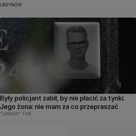
URSYNÓW
Były policjant zabił, by nie płacić za tynki.
Jego żona: nie mam za co przepraszać
"UWAGA!" TVN