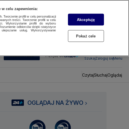
 w celu zapewnienia:
 Tworzenie profili w celu personalizacji
Akceptuję
wanych treści. Tworzenie profili w celu
ci. Wykorzystanie profili do wyboru
Rozumienie odbiorców dzięki statystyce
ulepszanie usług. Wykorzystywanie
Pokaż cele
SUBSKRYBUJ
Przejdź do
Szukaj
Zaloguj się
Menu
Czytaj
Słuchaj
Oglądaj
OGLĄDAJ NA ŻYWO