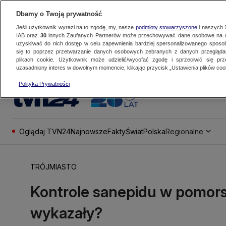
Dbamy o Twoją prywatność
Jeśli użytkownik wyrazi na to zgodę, my, nasze
podmioty stowarzyszone
i naszych
IAB oraz
30
innych Zaufanych Partnerów może przechowywać dane osobowe na ur
uzyskiwać do nich dostęp w celu zapewnienia bardziej spersonalizowanego sposo
się to poprzez przetwarzanie danych osobowych zebranych z danych przegląd
plikach cookie. Użytkownik może udzielić/wycofać zgodę i sprzeciwić się pr
uzasadniony interes w dowolnym momencie, klikając przycisk „Ustawienia plików cook
Polityka Prywatności
Oglądaj TVN24
Najnowsze
Fakty
Świat
Polska
Regionalne
TRÓJMIASTO
Kontrole sanepidu w pomors
wykazały?