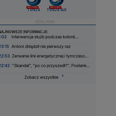
NA ŻYWO
NA ŻYWO
TVN24
TVN24 BiS
NAJNOWSZE INFORMACJE:
1:02
Interwencja służb podczas kolonii
żeglarskiej. Z wody wyciągnięto ponad 30 osób
23:15
Antoni zbłądził nie pierwszy raz
22:53
Zerwanie linii energetycznej i tymczasowa
awaria prądu. Incydent bada Żandarmeria
22:42
"Skandal", "po co przyszedł?". Posłanka
Wojskowa
PiS krytykuje Morawieckiego i publikuje nagranie
Zobacz wszystkie