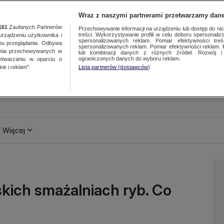
Wraz z naszymi partnerami przetwarzamy dane
161
Zaufanych Partnerów
Przechowywanie informacji na urządzeniu lub dostęp do nich.
treści. Wykorzystywanie profili w celu doboru spersonalizo
ządzeniu użytkownika i
spersonalizowanych reklam. Pomiar efektywności treś
bu przeglądania. Odbywa
spersonalizowanych reklam. Pomiar efektywności reklam. 
ania przechowywanych w
lub kombinacji danych z różnych źródeł. Rozwój i 
ograniczonych danych do wyboru reklam.
zetwarzaniu w oparciu o
ie i reklam”.
Lista partnerów (dostawców)
Więcej
kich smażalniach ryb. Co