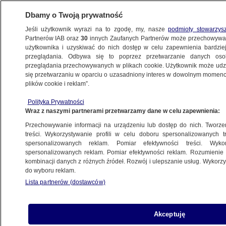
Dbamy o Twoją prywatność
Jeśli użytkownik wyrazi na to zgodę, my, nasze
podmioty stowarzys
Partnerów IAB oraz
30
innych Zaufanych Partnerów może przechowywa
użytkownika i uzyskiwać do nich dostęp w celu zapewnienia bardzi
przeglądania. Odbywa się to poprzez przetwarzanie danych os
przeglądania przechowywanych w plikach cookie. Użytkownik może udzie
SANEPID
się przetwarzaniu w oparciu o uzasadniony interes w dowolnym momencie
plików cookie i reklam”.
Bakterie w wodzie. Sanepid: nie pić,
nie kąpać się
Polityka Prywatności
Wraz z naszymi partnerami przetwarzamy dane w celu zapewnienia:
POZNAŃ
Przechowywanie informacji na urządzeniu lub dostęp do nich. Tworzeni
treści. Wykorzystywanie profili w celu doboru spersonalizowanych tr
spersonalizowanych reklam. Pomiar efektywności treści. Wyko
Wiedzą już, co było przyczyną
spersonalizowanych reklam. Pomiar efektywności reklam. Rozumienie o
zatrucia przedszkolaków
kombinacji danych z różnych źródeł. Rozwój i ulepszanie usług. Wykor
KRAKÓW
do wyboru reklam.
Lista partnerów (dostawców)
Czy dzieci mogą sprzedawać
Akceptuję
lemoniadę? Sanepid odpowiada