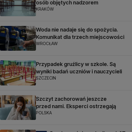
osób objętych nadzorem
KRAKÓW
Woda nie nadaje się do spożycia.
Komunikat dla trzech miejscowości
WROCŁAW
Przypadek gruźlicy w szkole. Są
wyniki badań uczniów i nauczycieli
SZCZECIN
Szczyt zachorowań jeszcze
przed nami. Eksperci ostrzegają
POLSKA