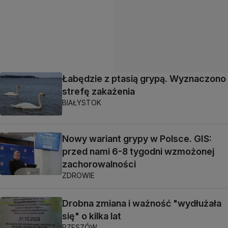
Łabędzie z ptasią grypą. Wyznaczono
strefę zakażenia
BIAŁYSTOK
Nowy wariant grypy w Polsce. GIS:
przed nami 6-8 tygodni wzmożonej
zachorowalności
ZDROWIE
Drobna zmiana i ważność "wydłużała
się" o kilka lat
RZESZÓW