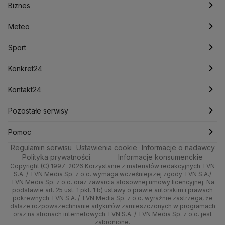
Biznes
Podcasty
Kryptowaluty
Fakty po Faktach
Krzysztof Bosak
Krzysztof Hetman
Warszawa
Biznes
Lasy Państwowe
Lech Wałęsa
Lewica
Meteo
Artykuły
Fakty o Świecie
Łódź
Najnowsze
Meteo
Lotnisko Chopina
Lotto
Maciej Wąsik
Marcin Przydacz
Marcin Kierwiński
Marian Banaś
Sport
Newslettery
Ludzie Faktów
Katowice
Notowania
Pogoda godzinowa
Sport
Mariusz Błaszczak
Mariusz Kamiński
Mark Zuckerberg
Mateusz Morawiecki
Zdrowie
Kraków
Pieniądze
Pogoda długoterminowa
Piłka Nożna
Konkret24
Michał Kamiński
Technologia
Poznań
Nieruchomości
Pogoda na jutro
Ministerstwo Aktywów Państwowych
Tenis
Najnowsze
Kontakt24
Ministerstwo Edukacji i Nauki
Kultura i styl
Trójmiasto
Rynki
Pogoda na weekend
Kolarstwo
Polska
Najnowsze
Pozostałe serwisy
Ministerstwo Infrastruktury
Ministerstwo Kultury
Ministerstwo Obrony Narodowej
Ciekawostki
Wrocław
Dla firm
Najnowsze
Skoki Narciarskie
Świat
Gorące Tematy
TVN
Pomoc
Ministerstwo Rolnictwa
Regulamin serwisu
Quizy
Ustawienia cookie
Informacje o nadawcy
Ministerstwo Rozwoju i Technologii
Kielce
Handel
Polska
Sporty zimowe
Polityka
Wyślij zgłoszenie
Dzień Dobry TVN
Centrum pomocy
Polityka prywatności
Informacje konsumenckie
Ministerstwo Sportu i Turystyki
Copyright (C) 1997-2026 Korzystanie z materiałów redakcyjnych TVN
Tematy
Kujawsko-pomorskie
Ze świata
Prognoza
Lekkoatletyka
Zdrowie
Uwaga TVN
Ministerstwo Cyfryzacji
Test zgodności
S.A. / TVN Media Sp. z o.o. wymaga wcześniejszej zgody TVN S.A./
TVN Media Sp. z o.o. oraz zawarcia stosownej umowy licencyjnej. Na
Ministerstwo Edukacji Narodowej
Lublin
podstawie art. 25 ust. 1 pkt. 1 b) ustawy o prawie autorskim i prawach
Tech
Świat
Siatkówka
Tech
HGTV
Oglądaj na TV
Ministerstwo Finansów
pokrewnych TVN S.A. / TVN Media Sp. z o.o. wyraźnie zastrzega, że
dalsze rozpowszechnianie artykułów zamieszczonych w programach
Ministerstwo Klimatu i Środowiska
Lubuskie
Moto
Nauka
F1
Nauka
TVN Turbo
Zrealizuj voucher
oraz na stronach internetowych TVN S.A. / TVN Media Sp. z o.o. jest
Ministerstwo Nauki i Szkolnictwa Wyższego
zabronione.