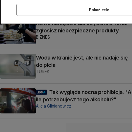
BIZNES
Pokaż cele
Nowe narzędzie dla obywateli. Teraz
zgłosisz niebezpieczne produkty
BIZNES
Woda w kranie jest, ale nie nadaje się
do picia
TUREK
Tak wygląda nocna prohibicja. "A
ile potrzebujesz tego alkoholu?"
Alicja Glinianowicz