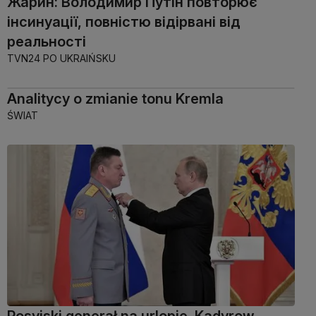
Жарин: Володимир Путін повторює
інсинуації, повністю відірвані від
реальності
TVN24 PO UKRAIŃSKU
Analitycy o zmianie tonu Kremla
ŚWIAT
Rosyjski generał na urlopie. Kadyrow