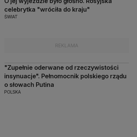
O jej wyjeździe było głośno. Rosyjska
celebrytka "wróciła do kraju"
ŚWIAT
"Zupełnie oderwane od rzeczywistości
insynuacje". Pełnomocnik polskiego rządu
o słowach Putina
POLSKA