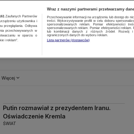
Wraz z naszymi partnerami przetwarzamy dane
161
Zaufanych Partnerów
Przechowywanie informacji na urządzeniu lub dostęp do nich.
treści. Wykorzystywanie profili w celu doboru spersonalizo
ządzeniu użytkownika i
spersonalizowanych reklam. Pomiar efektywności treś
bu przeglądania. Odbywa
spersonalizowanych reklam. Pomiar efektywności reklam. 
ania przechowywanych w
lub kombinacji danych z różnych źródeł. Rozwój i 
ograniczonych danych do wyboru reklam.
zetwarzaniu w oparciu o
ie i reklam”.
Lista partnerów (dostawców)
Więcej
Putin rozmawiał z prezydentem Iranu.
Oświadczenie Kremla
ŚWIAT