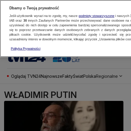
Dbamy o Twoją prywatność
Jeśli użytkownik wyrazi na to zgodę, my, nasze
podmioty stowarzyszone
i naszych
IAB oraz
30
innych Zaufanych Partnerów może przechowywać dane osobowe na ur
uzyskiwać do nich dostęp w celu zapewnienia bardziej spersonalizowanego sposo
się to poprzez przetwarzanie danych osobowych zebranych z danych przegląd
plikach cookie. Użytkownik może udzielić/wycofać zgodę i sprzeciwić się pr
uzasadniony interes w dowolnym momencie, klikając przycisk „Ustawienia plików cook
Polityka Prywatności
Oglądaj TVN24
Najnowsze
Fakty
Świat
Polska
Regionalne
WŁADIMIR PUTIN