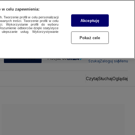
 w celu zapewnienia:
 Tworzenie profili w celu personalizacji
Akceptuję
wanych treści. Tworzenie profili w celu
ci. Wykorzystanie profili do wyboru
Rozumienie odbiorców dzięki statystyce
ulepszanie usług. Wykorzystywanie
Pokaż cele
SUBSKRYBUJ
Przejdź do
Szukaj
Zaloguj się
Menu
Czytaj
Słuchaj
Oglądaj