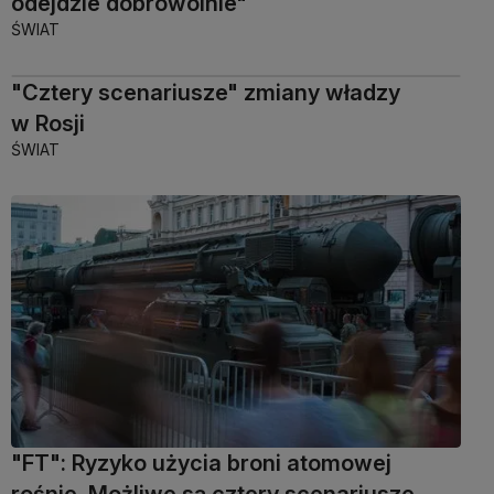
odejdzie dobrowolnie"
ŚWIAT
"Cztery scenariusze" zmiany władzy
w Rosji
ŚWIAT
"FT": Ryzyko użycia broni atomowej
rośnie. Możliwe są cztery scenariusze