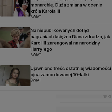
monarchię. Duża zmiana w ocenie
króla Karola III
ŚWIAT
Na niepublikowanych dotąd
nagraniach księżna Diana zdradza, jak
Karol III zareagował na narodziny
Harry'ego
ŚWIAT
Ujawniono treść ostatniej wiadomości
ojca zamordowanej 10-latki
ŚWIAT