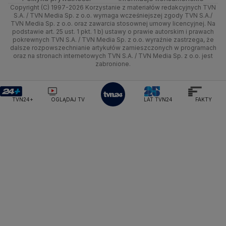
Ministerstwo Sportu i Turystyki
Copyright (C) 1997-2026 Korzystanie z materiałów redakcyjnych TVN
Tematy
Kujawsko-pomorskie
Ze świata
Prognoza
Lekkoatletyka
Zdrowie
Uwaga TVN
Ministerstwo Cyfryzacji
Test zgodności
S.A. / TVN Media Sp. z o.o. wymaga wcześniejszej zgody TVN S.A./
TVN Media Sp. z o.o. oraz zawarcia stosownej umowy licencyjnej. Na
Ministerstwo Edukacji Narodowej
Lublin
podstawie art. 25 ust. 1 pkt. 1 b) ustawy o prawie autorskim i prawach
Tech
Świat
Siatkówka
Tech
HGTV
Oglądaj na TV
Ministerstwo Finansów
pokrewnych TVN S.A. / TVN Media Sp. z o.o. wyraźnie zastrzega, że
dalsze rozpowszechnianie artykułów zamieszczonych w programach
Ministerstwo Klimatu i Środowiska
Lubuskie
Moto
Nauka
F1
Nauka
TVN Turbo
Zrealizuj voucher
oraz na stronach internetowych TVN S.A. / TVN Media Sp. z o.o. jest
Ministerstwo Nauki i Szkolnictwa Wyższego
zabronione.
Olsztyn
Dla seniora
Ciekawostki
Ministerstwo Sprawiedliwości
Rozrywka
TVN Style
Ministerstwo Rodziny, Pracy i Polityki Społecznej
Opole
Turystyka
Podróże
TVN7
Ministerstwo Spraw Zagranicznych
Moskwa
TVN24+
OGLĄDAJ TV
LAT TVN24
FAKTY
Naczelny Sąd Administracyjny
Rzeszów
Smog
TTV
Najwyższa Izba Kontroli
Szczecin
Narodowe Centrum Badań i Rozwoju
Narodowy Bank Polski
Narodowy Fundusz Zdrowia
Białystok
NASA
NATO
Niemcy
Nord Stream 2
Nowa Lewica
Ordo Iuris
Organizacja Narodów Zjednoczonych
Orlen
Parlament Europejski
Partia Demokratyczna USA
Partia Republikańska
Pentagon
Piotr Gliński
PIT
PKB Polski
PKO BP
PKP Cargo
PKP Intercity
PKP PLK