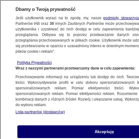
Dbamy o Twoją prywatność
Jeśli użytkownik wyrazi na to zgodę, my, nasze
podmioty stowarzys
Partnerów IAB oraz
30
innych Zaufanych Partnerów może przechowywa
użytkownika i uzyskiwać do nich dostęp w celu zapewnienia bardzi
przeglądania. Odbywa się to poprzez przetwarzanie danych os
przeglądania przechowywanych w plikach cookie. Użytkownik może udzie
WIELKA BRYTANIA
się przetwarzaniu w oparciu o uzasadniony interes w dowolnym momencie
plików cookie i reklam”.
"Miły dla wszystkich" sklepikarz miał
kierować międzynarodowym gangiem
Polityka Prywatności
Wraz z naszymi partnerami przetwarzamy dane w celu zapewnienia:
ŚWIAT
Przechowywanie informacji na urządzeniu lub dostęp do nich. Tworzeni
treści. Wykorzystywanie profili w celu doboru spersonalizowanych tr
spersonalizowanych reklam. Pomiar efektywności treści. Wyko
Zgłoszenie na policję o "masowym
spersonalizowanych reklam. Pomiar efektywności reklam. Rozumienie o
zabójstwie". Okazało się, że to zajęcia
kombinacji danych z różnych źródeł. Rozwój i ulepszanie usług. Wykor
do wyboru reklam.
z jogi
Lista partnerów (dostawców)
ŚWIAT
Karol III opublikował ulubione zdjęcie
Akceptuję
swojej matki. Mija rok od śmierci