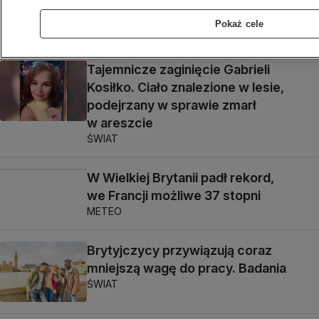
Elżbiety II
Pokaż cele
ŚWIAT
Tajemnicze zaginięcie Gabrieli
Kosiłko. Ciało znalezione w lesie,
podejrzany w sprawie zmarł
w areszcie
ŚWIAT
W Wielkiej Brytanii padł rekord,
we Francji możliwe 37 stopni
METEO
Brytyjczycy przywiązują coraz
mniejszą wagę do pracy. Badania
ŚWIAT