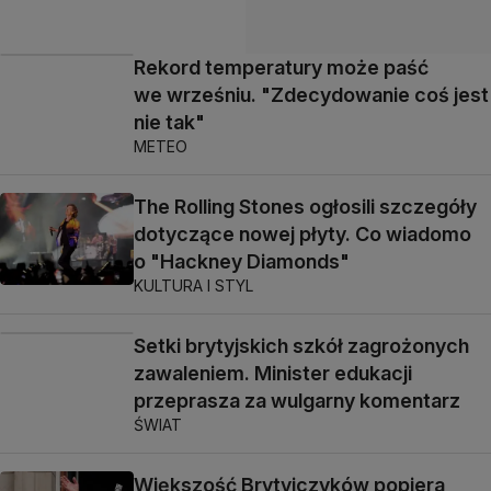
Rekord temperatury może paść
we wrześniu. "Zdecydowanie coś jest
nie tak"
METEO
The Rolling Stones ogłosili szczegóły
dotyczące nowej płyty. Co wiadomo
o "Hackney Diamonds"
KULTURA I STYL
Setki brytyjskich szkół zagrożonych
zawaleniem. Minister edukacji
przeprasza za wulgarny komentarz
ŚWIAT
Większość Brytyjczyków popiera