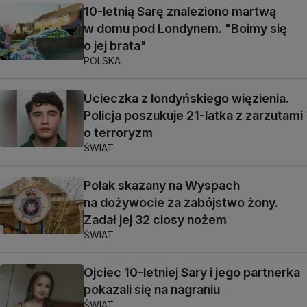
10-letnią Sarę znaleziono martwą
w domu pod Londynem. "Boimy się
o jej brata"
POLSKA
Ucieczka z londyńskiego więzienia.
Policja poszukuje 21-latka z zarzutami
o terroryzm
ŚWIAT
Polak skazany na Wyspach
na dożywocie za zabójstwo żony.
Zadał jej 32 ciosy nożem
ŚWIAT
Ojciec 10-letniej Sary i jego partnerka
pokazali się na nagraniu
ŚWIAT