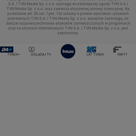
Tematy
Kujawsko-pomorskie
Ze świata
Prognoza
Lekkoatletyka
Zdrowie
Uwaga TVN
Ministerstwo Cyfryzacji
Test zgodności
S.A. / TVN Media Sp. z o.o. wymaga wcześniejszej zgody TVN S.A./
TVN Media Sp. z o.o. oraz zawarcia stosownej umowy licencyjnej. Na
Ministerstwo Edukacji Narodowej
Lublin
podstawie art. 25 ust. 1 pkt. 1 b) ustawy o prawie autorskim i prawach
Tech
Świat
Siatkówka
Tech
HGTV
Oglądaj na TV
Ministerstwo Finansów
pokrewnych TVN S.A. / TVN Media Sp. z o.o. wyraźnie zastrzega, że
dalsze rozpowszechnianie artykułów zamieszczonych w programach
Ministerstwo Klimatu i Środowiska
Lubuskie
Moto
Nauka
F1
Nauka
TVN Turbo
Zrealizuj voucher
oraz na stronach internetowych TVN S.A. / TVN Media Sp. z o.o. jest
Ministerstwo Nauki i Szkolnictwa Wyższego
zabronione.
Olsztyn
Dla seniora
Ciekawostki
Ministerstwo Sprawiedliwości
Rozrywka
TVN Style
Ministerstwo Rodziny, Pracy i Polityki Społecznej
Opole
Turystyka
Podróże
TVN7
Ministerstwo Spraw Zagranicznych
Moskwa
TVN24+
OGLĄDAJ TV
LAT TVN24
FAKTY
Naczelny Sąd Administracyjny
Rzeszów
Smog
TTV
Najwyższa Izba Kontroli
Szczecin
Narodowe Centrum Badań i Rozwoju
Narodowy Bank Polski
Narodowy Fundusz Zdrowia
Białystok
NASA
NATO
Niemcy
Nord Stream 2
Nowa Lewica
Ordo Iuris
Organizacja Narodów Zjednoczonych
Orlen
Parlament Europejski
Partia Demokratyczna USA
Partia Republikańska
Pentagon
Piotr Gliński
PIT
PKB Polski
PKO BP
PKP Cargo
PKP Intercity
PKP PLK
Platforma Obywatelska
PLL LOT
Poczta Polska