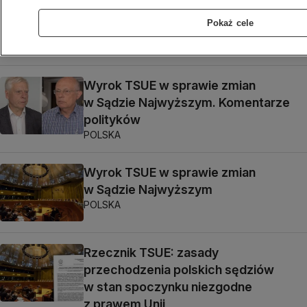
o wyroku TSUE w sprawie Sądu
Pokaż cele
Najwyższego
POLSKA
Wyrok TSUE w sprawie zmian
w Sądzie Najwyższym. Komentarze
polityków
POLSKA
Wyrok TSUE w sprawie zmian
w Sądzie Najwyższym
POLSKA
Rzecznik TSUE: zasady
przechodzenia polskich sędziów
w stan spoczynku niezgodne
z prawem Unii