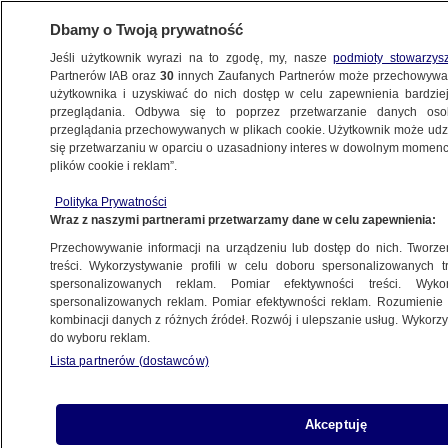
Dbamy o Twoją prywatność
Jeśli użytkownik wyrazi na to zgodę, my, nasze
podmioty stowarzys
Partnerów IAB oraz
30
innych Zaufanych Partnerów może przechowywa
użytkownika i uzyskiwać do nich dostęp w celu zapewnienia bardzi
przeglądania. Odbywa się to poprzez przetwarzanie danych os
przeglądania przechowywanych w plikach cookie. Użytkownik może udzie
SPÓR O ZMIANY
się przetwarzaniu w oparciu o uzasadniony interes w dowolnym momencie
plików cookie i reklam”.
W SĄDOWNICTWIE
Polityka Prywatności
Przewodniczący KRS Leszek Mazur
Wraz z naszymi partnerami przetwarzamy dane w celu zapewnienia:
o wyroku TSUE ws. sędziów SN
Przechowywanie informacji na urządzeniu lub dostęp do nich. Tworzeni
POLSKA
treści. Wykorzystywanie profili w celu doboru spersonalizowanych tr
spersonalizowanych reklam. Pomiar efektywności treści. Wyko
spersonalizowanych reklam. Pomiar efektywności reklam. Rozumienie o
kombinacji danych z różnych źródeł. Rozwój i ulepszanie usług. Wykor
Prof. Andrzej Rzepliński o wyroku
do wyboru reklam.
TSUE w sprawie Sądu Najwyższego
Lista partnerów (dostawców)
POLSKA
Akceptuję
Mikołaj Małecki i Ryszard Kalisz