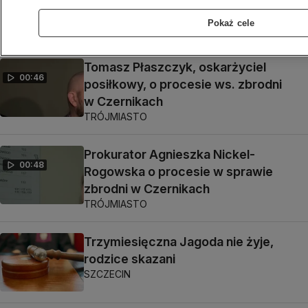
proces ojca i córki
TRÓJMIASTO
Pokaż cele
Tomasz Płaszczyk, oskarżyciel
00:46
posiłkowy, o procesie ws. zbrodni
w Czernikach
TRÓJMIASTO
Prokurator Agnieszka Nickel-
00:48
Rogowska o procesie w sprawie
zbrodni w Czernikach
TRÓJMIASTO
Trzymiesięczna Jagoda nie żyje,
rodzice skazani
SZCZECIN