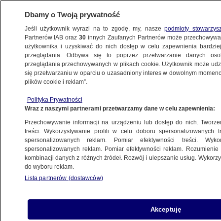
Dbamy o Twoją prywatność
Jeśli użytkownik wyrazi na to zgodę, my, nasze
podmioty stowarzys
Partnerów IAB oraz
30
innych Zaufanych Partnerów może przechowywa
użytkownika i uzyskiwać do nich dostęp w celu zapewnienia bardzi
przeglądania. Odbywa się to poprzez przetwarzanie danych os
przeglądania przechowywanych w plikach cookie. Użytkownik może udzie
SĄD
się przetwarzaniu w oparciu o uzasadniony interes w dowolnym momencie
plików cookie i reklam”.
Zderzenie traktora z ciężarówką.
Kierowca bez prawa jazdy,
Polityka Prywatności
Wraz z naszymi partnerami przetwarzamy dane w celu zapewnienia:
ale z promilami
ŁÓDŹ
Przechowywanie informacji na urządzeniu lub dostęp do nich. Tworzeni
treści. Wykorzystywanie profili w celu doboru spersonalizowanych tr
spersonalizowanych reklam. Pomiar efektywności treści. Wyko
Zmiany Ziobry w sądownictwie.
spersonalizowanych reklam. Pomiar efektywności reklam. Rozumienie o
kombinacji danych z różnych źródeł. Rozwój i ulepszanie usług. Wykor
Szefowa nieuznawanej KRS: politycy
do wyboru reklam.
powinni wtedy zrezygnować
Lista partnerów (dostawców)
POLSKA
Akceptuję
Ciała noworodków w piwnicy. Ruszył