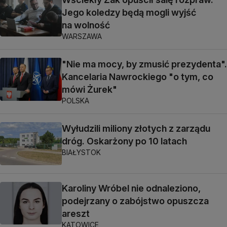
Jego koledzy będą mogli wyjść
na wolność
WARSZAWA
"Nie ma mocy, by zmusić prezydenta".
Kancelaria Nawrockiego "o tym, co
mówi Żurek"
POLSKA
Wyłudzili miliony złotych z zarządu
dróg. Oskarżony po 10 latach
BIAŁYSTOK
Karoliny Wróbel nie odnaleziono,
podejrzany o zabójstwo opuszcza
areszt
KATOWICE