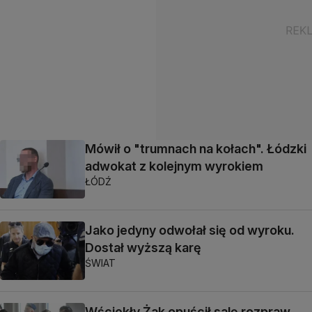
Mówił o "trumnach na kołach". Łódzki
adwokat z kolejnym wyrokiem
ŁÓDŹ
Jako jedyny odwołał się od wyroku.
Dostał wyższą karę
ŚWIAT
Wściekły Żak opuścił salę rozpraw.