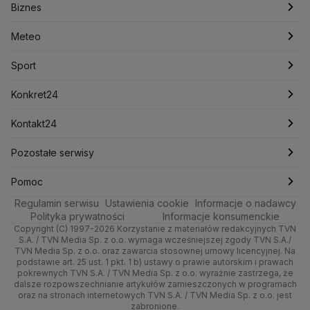
Biznes
Podcasty
Kryptowaluty
Fakty po Faktach
Krzysztof Bosak
Krzysztof Hetman
Warszawa
Biznes
Lasy Państwowe
Lech Wałęsa
Lewica
Meteo
Artykuły
Fakty o Świecie
Łódź
Najnowsze
Meteo
Lotnisko Chopina
Lotto
Maciej Wąsik
Marcin Przydacz
Marcin Kierwiński
Marian Banaś
Sport
Newslettery
Ludzie Faktów
Katowice
Notowania
Pogoda godzinowa
Sport
Mariusz Błaszczak
Mariusz Kamiński
Mark Zuckerberg
Mateusz Morawiecki
Zdrowie
Kraków
Pieniądze
Pogoda długoterminowa
Piłka Nożna
Konkret24
Michał Kamiński
Technologia
Poznań
Nieruchomości
Pogoda na jutro
Ministerstwo Aktywów Państwowych
Tenis
Najnowsze
Kontakt24
Ministerstwo Edukacji i Nauki
Kultura i styl
Trójmiasto
Rynki
Pogoda na weekend
Kolarstwo
Polska
Najnowsze
Pozostałe serwisy
Ministerstwo Infrastruktury
Ministerstwo Kultury
Ministerstwo Obrony Narodowej
Ciekawostki
Wrocław
Dla firm
Najnowsze
Skoki Narciarskie
Świat
Gorące Tematy
TVN
Pomoc
Ministerstwo Rolnictwa
Regulamin serwisu
Quizy
Ustawienia cookie
Informacje o nadawcy
Ministerstwo Rozwoju i Technologii
Kielce
Handel
Polska
Sporty zimowe
Polityka
Wyślij zgłoszenie
Dzień Dobry TVN
Centrum pomocy
Polityka prywatności
Informacje konsumenckie
Ministerstwo Sportu i Turystyki
Copyright (C) 1997-2026 Korzystanie z materiałów redakcyjnych TVN
Tematy
Kujawsko-pomorskie
Ze świata
Prognoza
Lekkoatletyka
Zdrowie
Uwaga TVN
Ministerstwo Cyfryzacji
Test zgodności
S.A. / TVN Media Sp. z o.o. wymaga wcześniejszej zgody TVN S.A./
TVN Media Sp. z o.o. oraz zawarcia stosownej umowy licencyjnej. Na
Ministerstwo Edukacji Narodowej
Lublin
podstawie art. 25 ust. 1 pkt. 1 b) ustawy o prawie autorskim i prawach
Tech
Świat
Siatkówka
Tech
HGTV
Oglądaj na TV
Ministerstwo Finansów
pokrewnych TVN S.A. / TVN Media Sp. z o.o. wyraźnie zastrzega, że
dalsze rozpowszechnianie artykułów zamieszczonych w programach
Ministerstwo Klimatu i Środowiska
Lubuskie
Moto
Nauka
F1
Nauka
TVN Turbo
Zrealizuj voucher
oraz na stronach internetowych TVN S.A. / TVN Media Sp. z o.o. jest
Ministerstwo Nauki i Szkolnictwa Wyższego
zabronione.