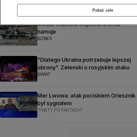
ŚWIAT
Pokaż cele
Media: machina wojenna Kremla
hamuje
BIZNES
"Dlatego Ukraina potrzebuje lepszej
obrony". Zełenski o rosyjskim ataku
ŚWIAT
Mer Lwowa: atak pociskiem Oriesznik
był sygnałem
"FAKTY PO FAKTACH"