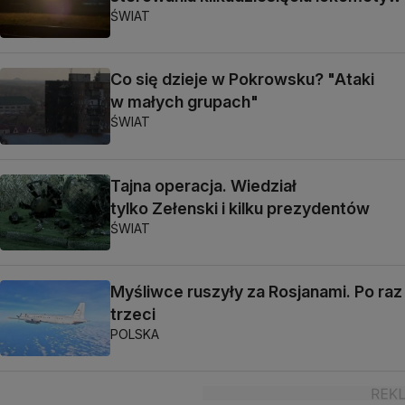
ŚWIAT
Co się dzieje w Pokrowsku? "Ataki
w małych grupach"
ŚWIAT
Tajna operacja. Wiedział
tylko Zełenski i kilku prezydentów
ŚWIAT
Myśliwce ruszyły za Rosjanami. Po raz
trzeci
POLSKA