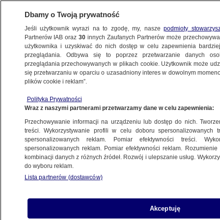
Dbamy o Twoją prywatność
Jeśli użytkownik wyrazi na to zgodę, my, nasze
podmioty stowarzys
Partnerów IAB oraz
30
innych Zaufanych Partnerów może przechowywa
użytkownika i uzyskiwać do nich dostęp w celu zapewnienia bardzi
przeglądania. Odbywa się to poprzez przetwarzanie danych os
przeglądania przechowywanych w plikach cookie. Użytkownik może udzie
WOJSKO ROSYJSKIE
się przetwarzaniu w oparciu o uzasadniony interes w dowolnym momencie
plików cookie i reklam”.
"Zabijali, niszczyli, gwałcili i rabowali".
Już nie wjadą do tego kraju
Polityka Prywatności
Wraz z naszymi partnerami przetwarzamy dane w celu zapewnienia:
ŚWIAT
Przechowywanie informacji na urządzeniu lub dostęp do nich. Tworzeni
treści. Wykorzystywanie profili w celu doboru spersonalizowanych tr
spersonalizowanych reklam. Pomiar efektywności treści. Wyko
Nowe informacje po zamachu
spersonalizowanych reklam. Pomiar efektywności reklam. Rozumienie o
w Moskwie
kombinacji danych z różnych źródeł. Rozwój i ulepszanie usług. Wykor
ŚWIAT
do wyboru reklam.
Lista partnerów (dostawców)
Zamach w Moskwie. Generał ciężko
Akceptuję
ranny