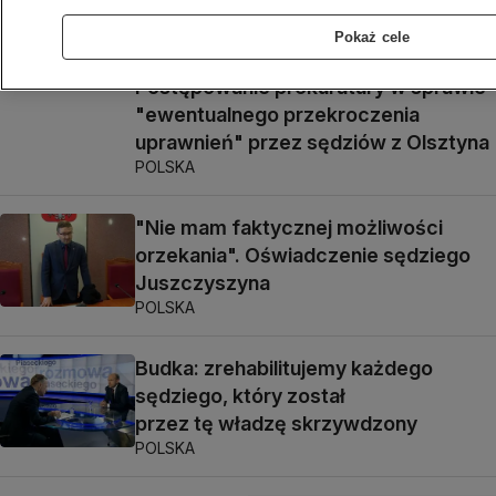
POLSKA
Pokaż cele
Postępowanie prokuratury w sprawie
"ewentualnego przekroczenia
uprawnień" przez sędziów z Olsztyna
POLSKA
"Nie mam faktycznej możliwości
orzekania". Oświadczenie sędziego
Juszczyszyna
POLSKA
Budka: zrehabilitujemy każdego
sędziego, który został
przez tę władzę skrzywdzony
POLSKA