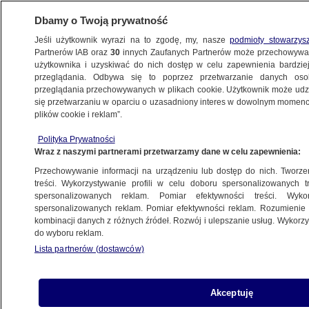
Dbamy o Twoją prywatność
Jeśli użytkownik wyrazi na to zgodę, my, nasze
podmioty stowarzys
Partnerów IAB oraz
30
innych Zaufanych Partnerów może przechowywa
użytkownika i uzyskiwać do nich dostęp w celu zapewnienia bardzi
przeglądania. Odbywa się to poprzez przetwarzanie danych os
przeglądania przechowywanych w plikach cookie. Użytkownik może udzie
LISTY POPARCIA DO KRS
się przetwarzaniu w oparciu o uzasadniony interes w dowolnym momencie
plików cookie i reklam”.
Szef nowej KRS mówi, jak zbierał
podpisy. "Miałem dwie listy"
Polityka Prywatności
Wraz z naszymi partnerami przetwarzamy dane w celu zapewnienia:
POLSKA
Przechowywanie informacji na urządzeniu lub dostęp do nich. Tworzeni
treści. Wykorzystywanie profili w celu doboru spersonalizowanych tr
spersonalizowanych reklam. Pomiar efektywności treści. Wyko
Leszek Mazur o listach poparcia
spersonalizowanych reklam. Pomiar efektywności reklam. Rozumienie o
01:34
do KRS
kombinacji danych z różnych źródeł. Rozwój i ulepszanie usług. Wykor
NAJNOWSZE
do wyboru reklam.
Lista partnerów (dostawców)
"Nie ma dualizmu prawnego, jest
Akceptuję
prawo i jest bezprawie"