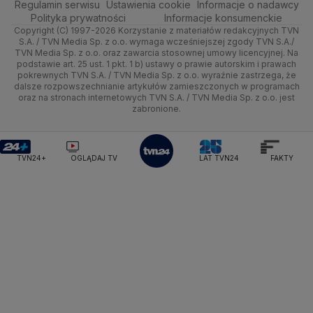
Regulamin serwisu
Quizy
Ustawienia cookie
Informacje o nadawcy
Ministerstwo Rozwoju i Technologii
Kielce
Handel
Polska
Sporty zimowe
Polityka
Wyślij zgłoszenie
Dzień Dobry TVN
Centrum pomocy
Polityka prywatności
Informacje konsumenckie
Ministerstwo Sportu i Turystyki
Copyright (C) 1997-2026 Korzystanie z materiałów redakcyjnych TVN
Tematy
Kujawsko-pomorskie
Ze świata
Prognoza
Lekkoatletyka
Zdrowie
Uwaga TVN
Ministerstwo Cyfryzacji
Test zgodności
S.A. / TVN Media Sp. z o.o. wymaga wcześniejszej zgody TVN S.A./
TVN Media Sp. z o.o. oraz zawarcia stosownej umowy licencyjnej. Na
Ministerstwo Edukacji Narodowej
Lublin
podstawie art. 25 ust. 1 pkt. 1 b) ustawy o prawie autorskim i prawach
Tech
Świat
Siatkówka
Tech
HGTV
Oglądaj na TV
Ministerstwo Finansów
pokrewnych TVN S.A. / TVN Media Sp. z o.o. wyraźnie zastrzega, że
dalsze rozpowszechnianie artykułów zamieszczonych w programach
Ministerstwo Klimatu i Środowiska
Lubuskie
Moto
Nauka
F1
Nauka
TVN Turbo
Zrealizuj voucher
oraz na stronach internetowych TVN S.A. / TVN Media Sp. z o.o. jest
Ministerstwo Nauki i Szkolnictwa Wyższego
zabronione.
Olsztyn
Dla seniora
Ciekawostki
Ministerstwo Sprawiedliwości
Rozrywka
TVN Style
Ministerstwo Rodziny, Pracy i Polityki Społecznej
Opole
Turystyka
Podróże
TVN7
Ministerstwo Spraw Zagranicznych
Moskwa
TVN24+
OGLĄDAJ TV
LAT TVN24
FAKTY
Naczelny Sąd Administracyjny
Rzeszów
Smog
TTV
Najwyższa Izba Kontroli
Szczecin
Narodowe Centrum Badań i Rozwoju
Narodowy Bank Polski
Narodowy Fundusz Zdrowia
Białystok
NASA
NATO
Niemcy
Nord Stream 2
Nowa Lewica
Ordo Iuris
Organizacja Narodów Zjednoczonych
Orlen
Parlament Europejski
Partia Demokratyczna USA
Partia Republikańska
Pentagon
Piotr Gliński
PIT
PKB Polski
PKO BP