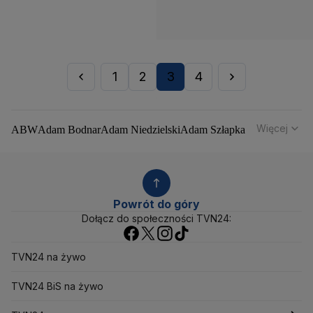
1
2
3
4
Więcej
ABW
Adam Bodnar
Adam Niedzielski
Adam Szłapka
Administracja Donalda Trumpa
Agencja Bezpieczeństwa Wewnętrznego
Agrounia
Alaksandr Łukaszenka
Aleksander Kwaśniewski
Aleksandra Dulkiewicz
Alert RCB
Powrót do góry
Ambasada USA w Polsce
Andrzej Duda
Białoruś
Dołącz do społeczności TVN24:
Bitcoin
Biuro Bezpieczeństwa Narodowego
Bliski Wschód
Bomba atomowa
Borys Budka
TVN24 na żywo
Bruksela
CBŚP
CBA
Ceny paliw
Ceny żywności
Ceny prądu
Ceny mieszkań
Chiny
Choroby zakaźne
TVN24 BiS na żywo
CIA
COVID-19
Cyberbezpieczeństwo