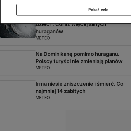
METEO
Pokaż cele
"Smutna prognoza dla naszych
dzieci". Coraz więcej silnych
huraganów
METEO
Na Dominikanę pomimo huraganu.
Polscy turyści nie zmieniają planów
METEO
Irma niesie zniszczenie i śmierć. Co
najmniej 14 zabitych
METEO