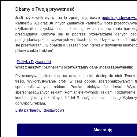
Dbamy o Twoją prywatność
Jeśli użytkownik wyrazi na to zgodę, my, nasze
podmioty stowarzys
Partnerów IAB oraz
30
innych Zaufanych Partnerów może przechowywa
użytkownika i uzyskiwać do nich dostęp w celu zapewnienia bardzi
przeglądania. Odbywa się to poprzez przetwarzanie danych os
przeglądania przechowywanych w plikach cookie. Użytkownik może udzie
HURAGAN
się przetwarzaniu w oparciu o uzasadniony interes w dowolnym momencie
plików cookie i reklam”.
Wielka niepewność. Floryda czeka
na Irmę
Polityka Prywatności
Wraz z naszymi partnerami przetwarzamy dane w celu zapewnienia:
METEO
Przechowywanie informacji na urządzeniu lub dostęp do nich. Tworzeni
treści. Wykorzystywanie profili w celu doboru spersonalizowanych tr
Depresja tropikalna Katia zabija. Dwie
spersonalizowanych reklam. Pomiar efektywności treści. Wyko
osoby nie żyją po zejściu lawiny
spersonalizowanych reklam. Pomiar efektywności reklam. Rozumienie o
kombinacji danych z różnych źródeł. Rozwój i ulepszanie usług. Wykor
błotnej
do wyboru reklam.
METEO
Lista partnerów (dostawców)
Raj runął jak domek z kart. "Jakby ktoś
Akceptuję
zrzucił bombę"