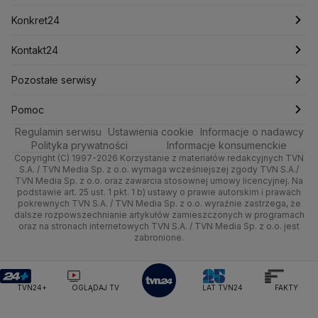
Mark Zuckerberg
Mateusz Morawiecki
Zdrowie
Kraków
Pieniądze
Pogoda długoterminowa
Piłka Nożna
Konkret24
Michał Kamiński
Technologia
Poznań
Nieruchomości
Pogoda na jutro
Ministerstwo Aktywów Państwowych
Tenis
Najnowsze
Kontakt24
Ministerstwo Edukacji i Nauki
Kultura i styl
Trójmiasto
Rynki
Pogoda na weekend
Kolarstwo
Polska
Najnowsze
Pozostałe serwisy
Ministerstwo Infrastruktury
Ministerstwo Kultury
Ministerstwo Obrony Narodowej
Ciekawostki
Wrocław
Dla firm
Najnowsze
Skoki Narciarskie
Świat
Gorące Tematy
TVN
Pomoc
Ministerstwo Rolnictwa
Regulamin serwisu
Quizy
Ustawienia cookie
Informacje o nadawcy
Ministerstwo Rozwoju i Technologii
Kielce
Handel
Polska
Sporty zimowe
Polityka
Wyślij zgłoszenie
Dzień Dobry TVN
Centrum pomocy
Polityka prywatności
Informacje konsumenckie
Ministerstwo Sportu i Turystyki
Copyright (C) 1997-2026 Korzystanie z materiałów redakcyjnych TVN
Tematy
Kujawsko-pomorskie
Ze świata
Prognoza
Lekkoatletyka
Zdrowie
Uwaga TVN
Ministerstwo Cyfryzacji
Test zgodności
S.A. / TVN Media Sp. z o.o. wymaga wcześniejszej zgody TVN S.A./
TVN Media Sp. z o.o. oraz zawarcia stosownej umowy licencyjnej. Na
Ministerstwo Edukacji Narodowej
Lublin
podstawie art. 25 ust. 1 pkt. 1 b) ustawy o prawie autorskim i prawach
Tech
Świat
Siatkówka
Tech
HGTV
Oglądaj na TV
Ministerstwo Finansów
pokrewnych TVN S.A. / TVN Media Sp. z o.o. wyraźnie zastrzega, że
dalsze rozpowszechnianie artykułów zamieszczonych w programach
Ministerstwo Klimatu i Środowiska
Lubuskie
Moto
Nauka
F1
Nauka
TVN Turbo
Zrealizuj voucher
oraz na stronach internetowych TVN S.A. / TVN Media Sp. z o.o. jest
Ministerstwo Nauki i Szkolnictwa Wyższego
zabronione.
Olsztyn
Dla seniora
Ciekawostki
Ministerstwo Sprawiedliwości
Rozrywka
TVN Style
Ministerstwo Rodziny, Pracy i Polityki Społecznej
Opole
Turystyka
Podróże
TVN7
Ministerstwo Spraw Zagranicznych
Moskwa
TVN24+
OGLĄDAJ TV
LAT TVN24
FAKTY
Naczelny Sąd Administracyjny
Rzeszów
Smog
TTV