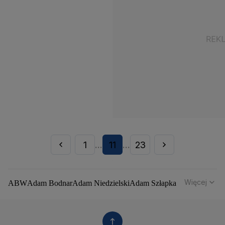
1
11
23
...
...
Więcej
ABW
Adam Bodnar
Adam Niedzielski
Adam Szłapka
Administracja Donalda Trumpa
Agencja Bezpieczeństwa Wewnętrznego
Agrounia
Alaksandr Łukaszenka
Aleksander Kwaśniewski