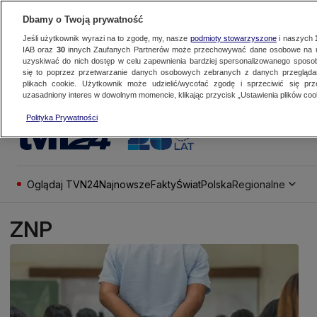
Dbamy o Twoją prywatność
Jeśli użytkownik wyrazi na to zgodę, my, nasze
podmioty stowarzyszone
i naszych
IAB oraz
30
innych Zaufanych Partnerów może przechowywać dane osobowe na ur
uzyskiwać do nich dostęp w celu zapewnienia bardziej spersonalizowanego sposo
się to poprzez przetwarzanie danych osobowych zebranych z danych przegląd
plikach cookie. Użytkownik może udzielić/wycofać zgodę i sprzeciwić się pr
uzasadniony interes w dowolnym momencie, klikając przycisk „Ustawienia plików cook
Polityka Prywatności
Oglądaj TVN24
Najnowsze
Fakty
Świat
Polska
Regionalne
ZNP