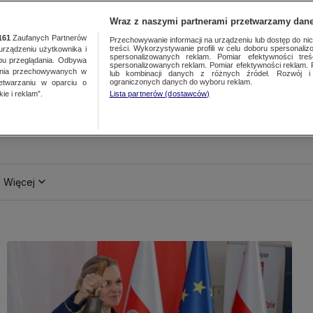
Wraz z naszymi partnerami przetwarzamy dane
161
Zaufanych Partnerów
Przechowywanie informacji na urządzeniu lub dostęp do nich.
treści. Wykorzystywanie profili w celu doboru spersonalizo
ządzeniu użytkownika i
spersonalizowanych reklam. Pomiar efektywności treś
bu przeglądania. Odbywa
spersonalizowanych reklam. Pomiar efektywności reklam. 
ania przechowywanych w
lub kombinacji danych z różnych źródeł. Rozwój i 
ograniczonych danych do wyboru reklam.
zetwarzaniu w oparciu o
ie i reklam”.
Lista partnerów (dostawców)
Więcej