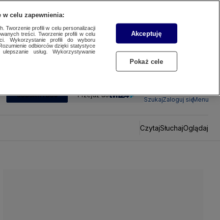
 w celu zapewnienia:
 Tworzenie profili w celu personalizacji
Akceptuję
wanych treści. Tworzenie profili w celu
ci. Wykorzystanie profili do wyboru
Rozumienie odbiorców dzięki statystyce
ulepszanie usług. Wykorzystywanie
Pokaż cele
SUBSKRYBUJ
Przejdź do
Szukaj
Zaloguj się
Menu
Czytaj
Słuchaj
Oglądaj