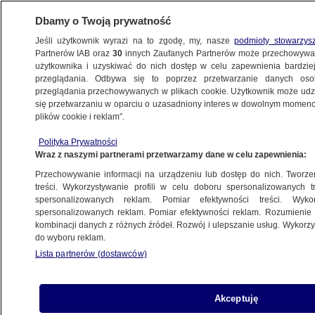
Dbamy o Twoją prywatność
Jeśli użytkownik wyrazi na to zgodę, my, nasze
podmioty stowarzys
Partnerów IAB oraz
30
innych Zaufanych Partnerów może przechowywa
użytkownika i uzyskiwać do nich dostęp w celu zapewnienia bardzi
przeglądania. Odbywa się to poprzez przetwarzanie danych os
przeglądania przechowywanych w plikach cookie. Użytkownik może udzie
PROKURATURA
się przetwarzaniu w oparciu o uzasadniony interes w dowolnym momencie
plików cookie i reklam”.
Awanturował się w terminalu lotniska
w Pyrzowicach, potem
Polityka Prywatności
Wraz z naszymi partnerami przetwarzamy dane w celu zapewnienia:
chciał przekupić policjantów
KATOWICE
Przechowywanie informacji na urządzeniu lub dostęp do nich. Tworzeni
treści. Wykorzystywanie profili w celu doboru spersonalizowanych tr
spersonalizowanych reklam. Pomiar efektywności treści. Wyko
Nietrzeźwy prokurator prowadził
spersonalizowanych reklam. Pomiar efektywności reklam. Rozumienie o
kombinacji danych z różnych źródeł. Rozwój i ulepszanie usług. Wykor
samochód. Podejrzanemu uchylono
do wyboru reklam.
immunitet, usłyszał już zarzuty
Lista partnerów (dostawców)
ŁÓDŹ
Akceptuję
Bartosz zmarł po policyjnej