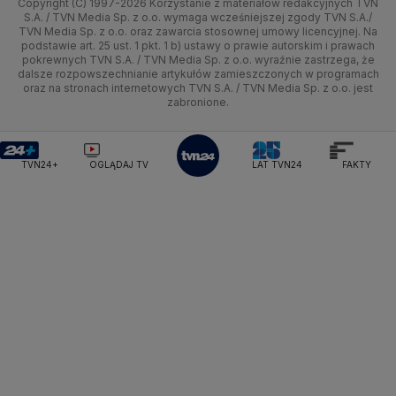
Copyright (C) 1997-2026 Korzystanie z materiałów redakcyjnych TVN
Tematy
Kujawsko-pomorskie
Ze świata
Prognoza
Lekkoatletyka
Zdrowie
Uwaga TVN
Ministerstwo Cyfryzacji
Test zgodności
S.A. / TVN Media Sp. z o.o. wymaga wcześniejszej zgody TVN S.A./
TVN Media Sp. z o.o. oraz zawarcia stosownej umowy licencyjnej. Na
Ministerstwo Edukacji Narodowej
Lublin
podstawie art. 25 ust. 1 pkt. 1 b) ustawy o prawie autorskim i prawach
Tech
Świat
Siatkówka
Tech
HGTV
Oglądaj na TV
Ministerstwo Finansów
pokrewnych TVN S.A. / TVN Media Sp. z o.o. wyraźnie zastrzega, że
dalsze rozpowszechnianie artykułów zamieszczonych w programach
Ministerstwo Klimatu i Środowiska
Lubuskie
Moto
Nauka
F1
Nauka
TVN Turbo
Zrealizuj voucher
oraz na stronach internetowych TVN S.A. / TVN Media Sp. z o.o. jest
Ministerstwo Nauki i Szkolnictwa Wyższego
zabronione.
Olsztyn
Dla seniora
Ciekawostki
Ministerstwo Sprawiedliwości
Rozrywka
TVN Style
Ministerstwo Rodziny, Pracy i Polityki Społecznej
Opole
Turystyka
Podróże
TVN7
Ministerstwo Spraw Zagranicznych
Moskwa
TVN24+
OGLĄDAJ TV
LAT TVN24
FAKTY
Naczelny Sąd Administracyjny
Rzeszów
Smog
TTV
Najwyższa Izba Kontroli
Szczecin
Narodowe Centrum Badań i Rozwoju
Narodowy Bank Polski
Narodowy Fundusz Zdrowia
Białystok
NASA
NATO
Niemcy
Nord Stream 2
Nowa Lewica
Ordo Iuris
Organizacja Narodów Zjednoczonych
Orlen
Parlament Europejski
Partia Demokratyczna USA
Partia Republikańska
Pentagon
Piotr Gliński
PIT
PKB Polski
PKO BP
PKP Cargo
PKP Intercity
PKP PLK