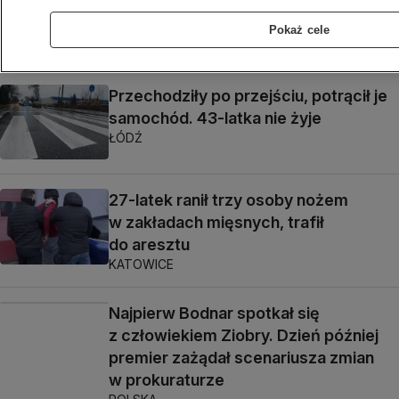
interwencji. Pierwsze ustalenia
i przeniesienie śledztwa
Pokaż cele
WARSZAWA
Przechodziły po przejściu, potrącił je
samochód. 43-latka nie żyje
ŁÓDŹ
27-latek ranił trzy osoby nożem
w zakładach mięsnych, trafił
do aresztu
KATOWICE
Najpierw Bodnar spotkał się
z człowiekiem Ziobry. Dzień później
premier zażądał scenariusza zmian
w prokuraturze