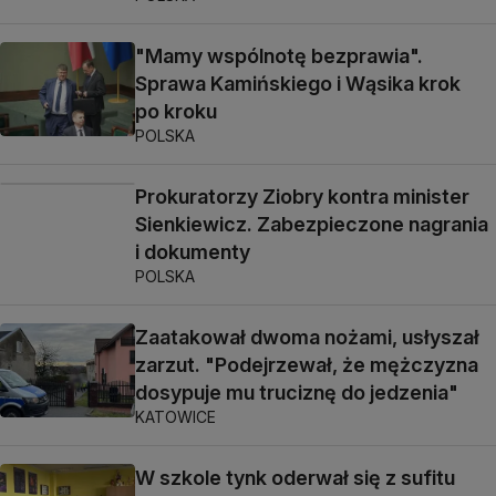
"Mamy wspólnotę bezprawia".
Sprawa Kamińskiego i Wąsika krok
po kroku
POLSKA
Prokuratorzy Ziobry kontra minister
Sienkiewicz. Zabezpieczone nagrania
i dokumenty
POLSKA
Zaatakował dwoma nożami, usłyszał
zarzut. "Podejrzewał, że mężczyzna
dosypuje mu truciznę do jedzenia"
KATOWICE
W szkole tynk oderwał się z sufitu