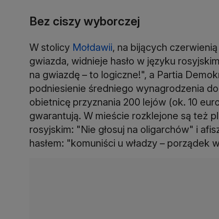
Bez ciszy wyborczej
W stolicy
Mołdawii
, na bijących czerwieni
gwiazda, widnieje hasło w języku rosyjskim:
na gwiazdę – to logiczne!", a Partia Demo
podniesienie średniego wynagrodzenia do 1
obietnicę przyznania 200 lejów (ok. 10 eur
gwarantują. W mieście rozklejone są też p
rosyjskim: "Nie głosuj na oligarchów" i af
hasłem: "komuniści u władzy – porządek w 