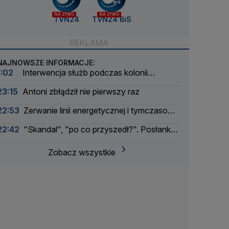
NA ŻYWO
NA ŻYWO
TVN24
TVN24 BiS
NAJNOWSZE INFORMACJE:
1:02
Interwencja służb podczas kolonii
żeglarskiej. Z wody wyciągnięto ponad 30 osób
23:15
Antoni zbłądził nie pierwszy raz
22:53
Zerwanie linii energetycznej i tymczasowa
awaria prądu. Incydent bada Żandarmeria
22:42
"Skandal", "po co przyszedł?". Posłanka
Wojskowa
PiS krytykuje Morawieckiego i publikuje nagranie
Zobacz wszystkie