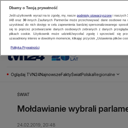
Dbamy o Twoją prywatność
Jeśli użytkownik wyrazi na to zgodę, my, nasze
podmioty stowarzyszone
i naszych
IAB oraz
30
innych Zaufanych Partnerów może przechowywać dane osobowe na ur
uzyskiwać do nich dostęp w celu zapewnienia bardziej spersonalizowanego sposo
się to poprzez przetwarzanie danych osobowych zebranych z danych przegląd
plikach cookie. Użytkownik może udzielić/wycofać zgodę i sprzeciwić się pr
uzasadniony interes w dowolnym momencie, klikając przycisk „Ustawienia plików cook
Polityka Prywatności
Oglądaj TVN24
Najnowsze
Fakty
Świat
Polska
Regionalne
ŚWIAT
Mołdawianie wybrali parlam
24.02.2019, 20:48