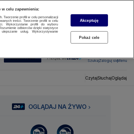
 w celu zapewnienia:
 Tworzenie profili w celu personalizacji
Akceptuję
wanych treści. Tworzenie profili w celu
ci. Wykorzystanie profili do wyboru
Rozumienie odbiorców dzięki statystyce
ulepszanie usług. Wykorzystywanie
Pokaż cele
SUBSKRYBUJ
Przejdź do
Szukaj
Zaloguj się
Menu
Czytaj
Słuchaj
Oglądaj
OGLĄDAJ NA ŻYWO