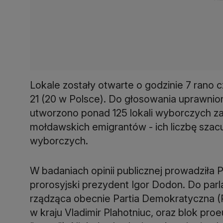
Lokale zostały otwarte o godzinie 7 rano 
21 (20 w Polsce). Do głosowania uprawnion
utworzono ponad 125 lokali wyborczych z
mołdawskich emigrantów - ich liczbę szacu
wyborczych.
W badaniach opinii publicznej prowadziła P
prorosyjski prezydent Igor Dodon. Do par
rządząca obecnie Partia Demokratyczna (P
w kraju Vladimir Plahotniuc, oraz blok pro