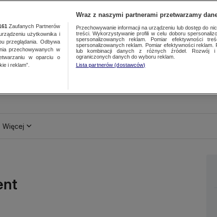
Wraz z naszymi partnerami przetwarzamy dane
161
Zaufanych Partnerów
Przechowywanie informacji na urządzeniu lub dostęp do nich.
treści. Wykorzystywanie profili w celu doboru spersonalizo
ządzeniu użytkownika i
spersonalizowanych reklam. Pomiar efektywności treś
bu przeglądania. Odbywa
spersonalizowanych reklam. Pomiar efektywności reklam. 
ania przechowywanych w
lub kombinacji danych z różnych źródeł. Rozwój i 
ograniczonych danych do wyboru reklam.
zetwarzaniu w oparciu o
ie i reklam”.
Lista partnerów (dostawców)
Więcej
ent