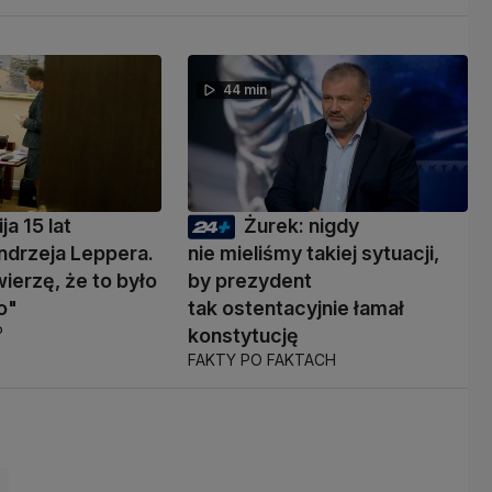
44 min
ja 15 lat
Żurek: nigdy
ndrzeja Leppera.
nie mieliśmy takiej sytuacji,
wierzę, że to było
by prezydent
o"
tak ostentacyjnie łamał
P
konstytucję
FAKTY PO FAKTACH