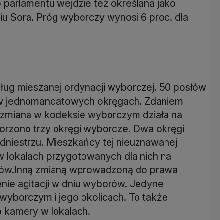
o parlamentu wejdzie też określana jako
liu Sora. Próg wyborczy wynosi 6 proc. dla
ug mieszanej ordynacji wyborczej. 50 posłów
51 w jednomandatowych okręgach. Zdaniem
zmiana w kodeksie wyborczym działa na
worzono trzy okręgi wyborcze. Dwa okręgi
niestrzu. Mieszkańcy tej nieuznawanej
 w lokalach przygotowanych dla nich na
niów.Inną zmianą wprowadzoną do prawa
ie agitacji w dniu wyborów. Jedyne
 wyborczym i jego okolicach. To także
 kamery w lokalach.