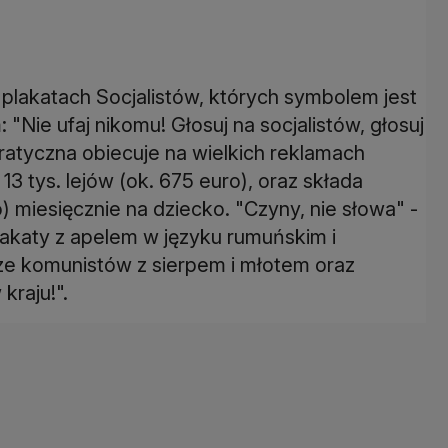
ą plakatach Socjalistów, których symbolem jest
 "Nie ufaj nikomu! Głosuj na socjalistów, głosuj
kratyczna obiecuje na wielkich reklamach
3 tys. lejów (ok. 675 euro), oraz składa
o) miesięcznie na dziecko. "Czyny, nie słowa" -
lakaty z apelem w języku rumuńskim i
isze komunistów z sierpem i młotem oraz
kraju!".