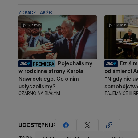
ZOBACZ TAKŻE:
27 min
57 min
Pojechaliśmy
Dziś mi
PREMIERA
w rodzinne strony Karola
od śmierci A
Nawrockiego. Co o nim
"Nigdy nie u
usłyszeliśmy?
samobójstw
CZARNO NA BIAŁYM
TAJEMNICE III R
UDOSTĘPNIJ: